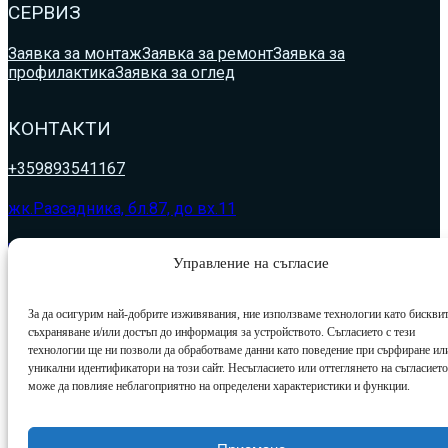
СЕРВИЗ
Заявка за монтаж
Заявка за ремонт
Заявка за
профилактика
Заявка за оглед
КОНТАКТИ
+359893541167
жк.Разсадника, бл.87, до вх.11
klima_simeonov@abv.bg
Управление на съгласие
За да осигурим най-добрите изживявания, ние използваме технологии като бисквит
съхраняване и/или достъп до информация за устройството. Съгласието с тези
технологии ще ни позволи да обработваме данни като поведение при сърфиране ил
уникални идентификатори на този сайт. Несъгласието или оттеглянето на съгласието
може да повлияе неблагоприятно на определени характеристики и функции.