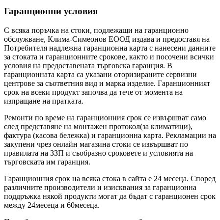
Гаранционни условия
С всяка поръчка на стоки, подлежащи на гаранционно
обслужване, Клима-Симеонов ЕООД издава и предоставя на
Потребителя надлежна гаранционна карта с нанесени данните
за стоката и гаранционните срокове, както и посочени всички
условия на предоставената търговска гаранция. В
гаранционната карта са указани оторизираните сервизни
центрове за съответния вид и марка изделие. Гаранционният
срок на всеки продукт започва да тече от момента на
изпращане на пратката.
Ремонти по време на гаранционния срок се извършват само
след представяне на монтажен протокол(за климатици),
фактура (касова бележка) и гаранционна карта. Рекламации на
закупени чрез онлайн магазина стоки се извършват по
правилата на ЗЗП и съобразно сроковете и условията на
търговската им гаранция.
Гаранционния срок на всяка стока в сайта е 24 месеца. Според
различните производители и изисквания за гаранционна
поддръжка някой продукти могат да бъдат с гаранционен срок
между 24месеца и 60месеца.