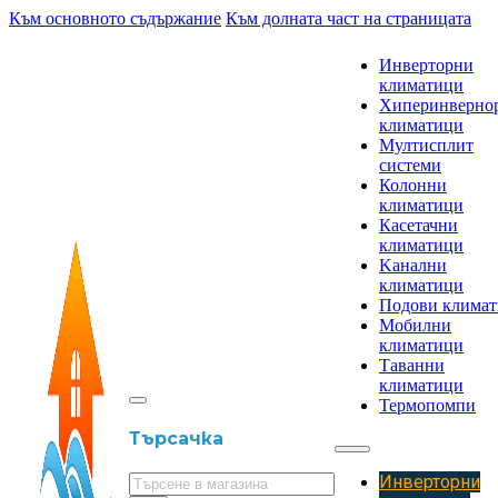
Към основното съдържание
Към долната част на страницата
Инверторни
климатици
Хиперинверно
климатици
Мултисплит
системи
Колонни
климатици
Касетачни
климатици
Kанални
климатици
Подови клима
Мобилни
климатици
Таванни
климатици
Термопомпи
Търсачка
Инверторни
Търсене