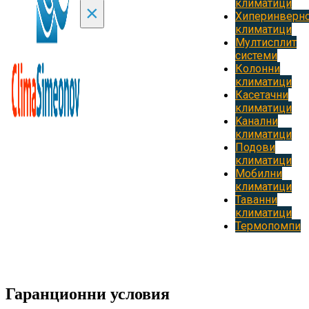
климатици
×
Хиперинверн
климатици
Мултисплит
системи
Колонни
климатици
Касетачни
климатици
Kанални
климатици
Подови
климатици
Мобилни
климатици
Таванни
климатици
Термопомпи
Гаранционни условия