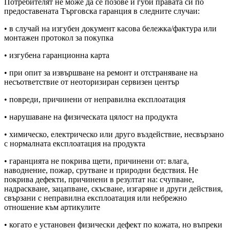
Потребителят не може да се позове и губи правата си по
предоставената Търговска гаранция в следните случаи:
• в случай на изгубен документ касова бележка/фактура или
монтажен протокол за покупка
• изгубена гаранционна карта
• при опит за извършване на ремонт и отстраняване на
несъответствие от неоторизиран сервизен център
• повреди, причинени от неправилна експлоатация
• нарушаване на физическата цялост на продукта
• химическо, електрическо или друго въздействие, несвързано
с нормалната експлоатация на продукта
• гаранцията не покрива щети, причинени от: влага,
наводнение, пожар, срутване и природни бедствия. Не
покрива дефекти, причинени в резултат на: счупване,
надраскване, зацапване, скъсване, изгаряне и други действия,
свързани с неправилна експлоатация или небрежно
отношение към артикулите
• когато е установен физически дефект по кожата, но въпреки