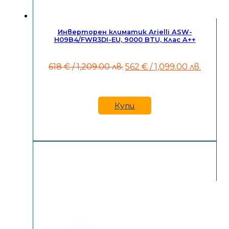
Инверторен климатик Arielli ASW-
H09B4/FWR3DI-EU, 9000 BTU, Клас A++
Original
Текущ
618
€
/ 1,209.00 лв.
562
€
/ 1,099.00 лв.
price
цена
was:
е:
618 €
562 €
/
/
Купи
1,209.00
1,099.
лв..
лв..