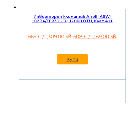
Инверторен климатик Arielli ASW-
H12B4/FFR3DI-EU, 12000 BTU, Клас A++
Original
Теку
669
€
/ 1,309.00 лв.
608
€
/ 1,189.00 лв.
price
цена
was:
е:
669 €
608 €
/
/
Купи
1,309.00
1,189.0
лв..
лв..