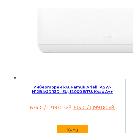
Инверторен климатик Arielli ASW-
H12B4/JDR3DI-EU, 12000 BTU, Клас A++
Original
Текущ
674
€
/ 1,319.00 лв.
613
€
/ 1,199.00 лв.
price
цена
was:
е:
674 €
613 €
/
/
Купи