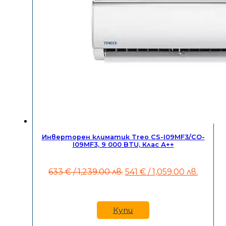
Инверторен климатик Treo CS-I09MF3/CO-
I09MF3, 9 000 BTU, Клас А++
Original
Текущ
633
€
/ 1,239.00 лв.
541
€
/ 1,059.00 лв.
price
цена
was:
е:
633 €
541 €
/
/
Купи
1,239.00
1,059.0