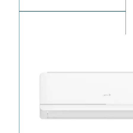
лв..
лв..