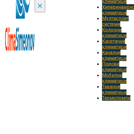
климатици
×
Хиперинверн
климатици
Мултисплит
системи
Колонни
климатици
Касетачни
климатици
Kанални
климатици
Подови
климатици
Мобилни
климатици
Таванни
климатици
Термопомпи