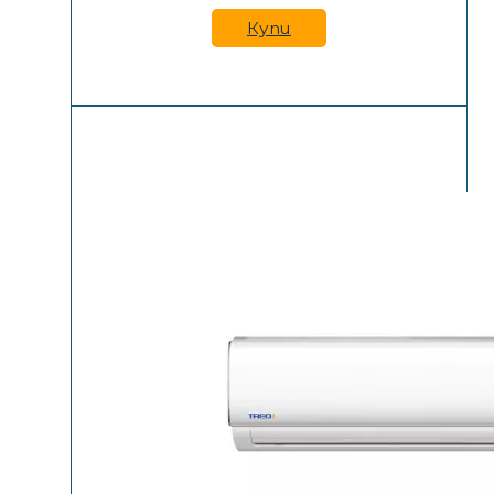
613 €
572 €
/
/
Купи
1,199.00
1,119.00
лв..
лв..