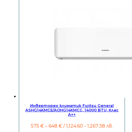
Инверторен климатик Fujitsu General
ASHG14KMCE/AOHG14KMCC, 14000 BTU, Клас
A++
Price
575
€
–
648
€
/ 1,124.60 - 1,267.38 лв.
range: