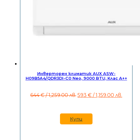
Инверторен климатик AUX ASW-
H09B5A4/QDR3DI-C0 Neo, 9000 BTU, Клас A++
Original
Текущ
644
€
/ 1,259.00 лв.
593
€
/ 1,159.00 лв.
price
цена
was:
е:
644 €
593 €
/
/
Купи
1,259.00
1,159.0
лв..
лв..