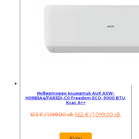
Инверторен климатик AUX ASW-
H09B5A4/FAR3DI-C0 Freedom ECO, 9000 BTU,
Клас A++
Original
Текущ
613
€
/ 1,199.00 лв.
562
€
/ 1,099.00 лв.
price
цена
was:
е:
613 €
562 €
/
/
Купи