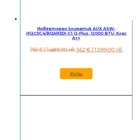
Инверторен климатик AUX ASW-
H12C5C4/BQAR3DI-C1 Q-Plus, 12000 BTU, Клас
A++
Original
Текущ
761
€
/ 1,489.00 лв.
562
€
/ 1,099.00 лв.
price
цена
was:
е:
761 €
562 €
/
/
Купи
1,489.00
1,099.
лв..
лв..