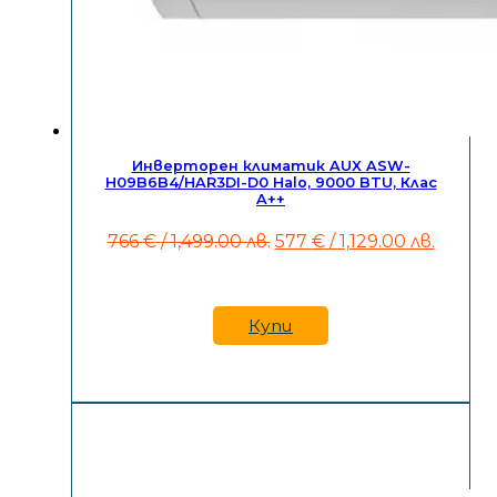
Инверторен климатик AUX ASW-
H09B6B4/HAR3DI-D0 Halo, 9000 BTU, Клас
A++
Original
Текущ
766
€
/ 1,499.00 лв.
577
€
/ 1,129.00 лв.
price
цена
was:
е:
766 €
577 €
/
/
Купи
1,499.00
1,129.0
лв..
лв..