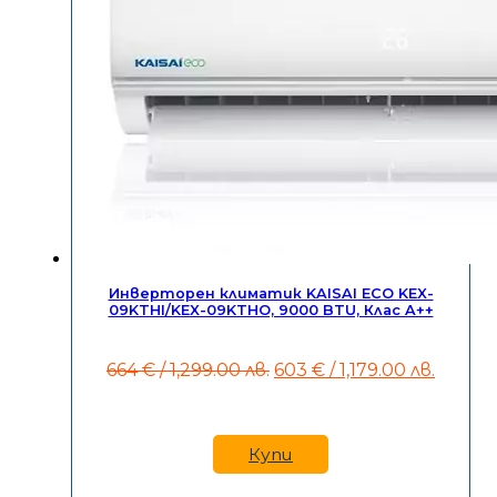
Инверторен климатик KAISAI ECO KEX-
09KTHI/KEX-09KTHO, 9000 BTU, Клас A++
Original
Текущ
664
€
/ 1,299.00 лв.
603
€
/ 1,179.00 лв.
price
цена
was:
е:
664 €
603 €
/
/
Купи
1,299.00
1,179.0
лв..
лв..