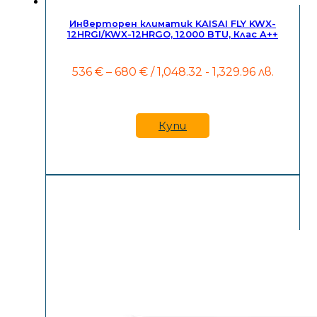
Инверторен климатик KAISAI FLY KWX-
12HRGI/KWX-12HRGO, 12000 BTU, Клас A++
Price
536
€
–
680
€
/ 1,048.32 - 1,329.96 лв.
range:
536 €
through
680 €
Купи