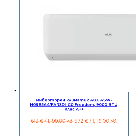
Инверторен климатик AUX ASW-
H09B5A4/FAR3DI-C0 Freedom, 9000 BTU,
Клас A++
Original
Текущ
613
€
/ 1,199.00 лв.
572
€
/ 1,119.00 лв.
price
цена
was:
е: