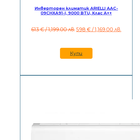
Инверторен климатик ARIELLI AAC-
09CHXA91-I, 9000 BTU, Клас A++
Original
Текущ
613
€
/ 1,199.00 лв.
598
€
/ 1,169.00 лв.
price
цена
was:
е:
613 €
598 €
/
/
Купи
1,199.00
1,169.00
лв..
лв..