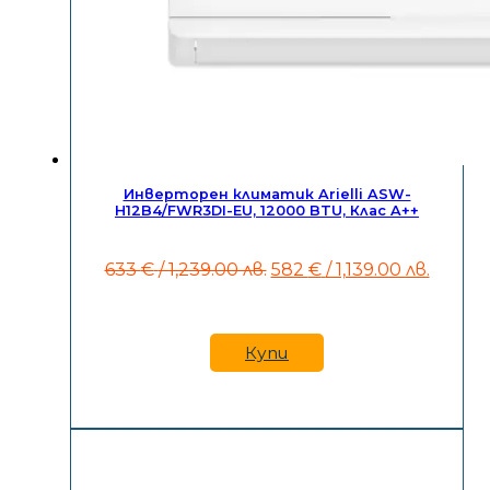
Инверторен климатик Arielli ASW-
H12B4/FWR3DI-EU, 12000 BTU, Клас A++
Original
Текущ
633
€
/ 1,239.00 лв.
582
€
/ 1,139.00 лв.
price
цена
was:
е:
633 €
582 €
/
/
Купи
1,239.00
1,139.0
лв..
лв..