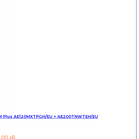
M Plus AE120MXTPGH/EU + AE200TNWTEH/EU
0.00 лв.