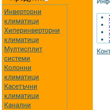
Инф
Инверторни
климатици
Хиперинверторни
климатици
Мултисплит
Кон
системи
Колонни
климатици
Касетъчни
климатици
Канални