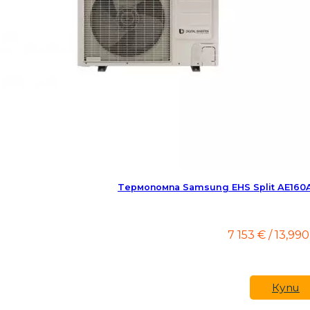
Tермопомпа Samsung EHS Split AE160
7 153
€
/ 13,990
Купи