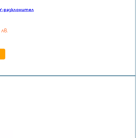
 Y-разклонител
 лв.