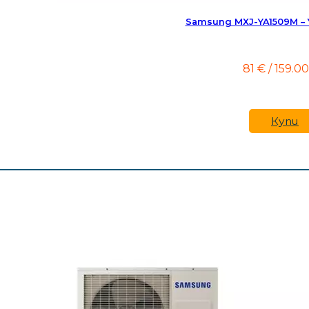
Samsung MXJ-YA1509M –
81
€
/ 159.00
Купи