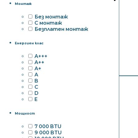
Монтаж
Без монтаж
С монтаж
Безплатен монтаж
Енергиен клас
A+++
A++
A+
A
B
C
D
E
Мощност
7 000 BTU
9 000 BTU