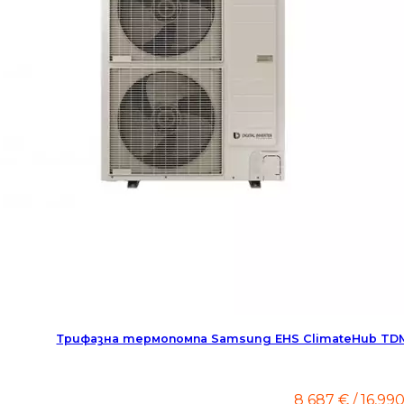
Трифазна термопомпа Samsung EHS ClimateHub TD
8 687
€
/ 16,99