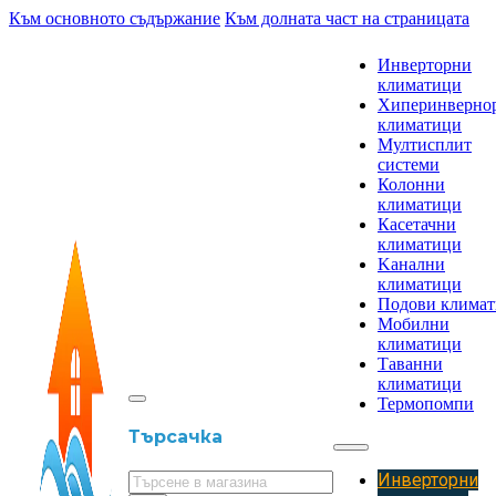
Към основното съдържание
Към долната част на страницата
Инверторни
климатици
Хиперинверно
климатици
Мултисплит
системи
Колонни
климатици
Касетачни
климатици
Kанални
климатици
Подови клима
Мобилни
климатици
Таванни
климатици
Термопомпи
Търсачка
Инверторни
Търсене