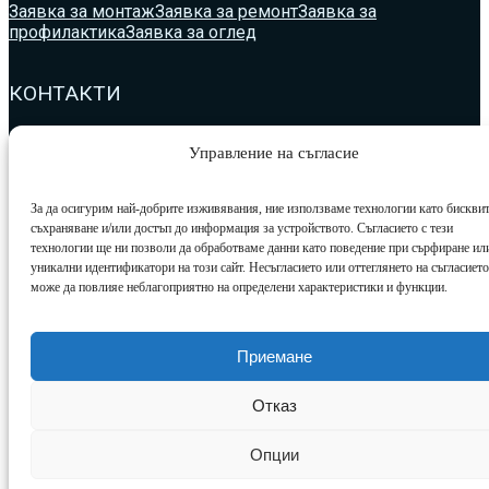
Заявка за монтаж
Заявка за ремонт
Заявка за
профилактика
Заявка за оглед
КОНТАКТИ
+359893541167
Управление на съгласие
жк.Разсадника, бл.87, до вх.11
За да осигурим най-добрите изживявания, ние използваме технологии като бисквит
klima_simeonov@abv.bg
съхраняване и/или достъп до информация за устройството. Съгласието с тези
технологии ще ни позволи да обработваме данни като поведение при сърфиране ил
уникални идентификатори на този сайт. Несъгласието или оттеглянето на съгласието
може да повлияе неблагоприятно на определени характеристики и функции.
Приемане
Отказ
Опции