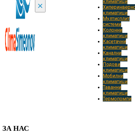
климатици
×
Хиперинверн
климатици
Мултисплит
системи
Колонни
климатици
Касетачни
климатици
Kанални
климатици
Подови
климатици
Мобилни
климатици
Таванни
климатици
Термопомпи
ЗА НАС