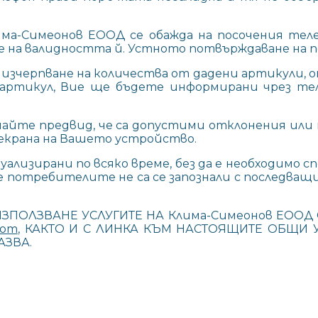
лима-Симеонов ЕООД се обажда на посочения тел
е на валидността й. Устното потвърждаване на п
зчерпване на количества от дадени артикули, оп
 артикул, Вие ще бъдете информирани чрез те
айте предвид, че са допустими отклонения и
 екрана на Вашето устройство.
лизирани по всяко време, без да е необходимо с
е потребителите не са се запознали с последва
ЗПОЛЗВАНЕ УСЛУГИТЕ НА Клима-Симеонов ЕООД 
com
, КАКТО И С ЛИНКА КЪМ НАСТОЯЩИТЕ ОБЩИ У
АЗВА.