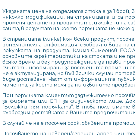
Указаната цена на отделната стока е за 1 брой, 
няколко модификации, на страницата и са пос
променя цените на продуктите, изложени на са
сайта, в резултат на което поръчката не може 
В страницата (линка) към всеки продукт, посоч
допълнителна информация, съобразно вида на
покупката на продукта. Клима-Симеонов ЕОО
основните характеристики на стоката и не пр
всяко време и без предупреждение да прави пр
считат информирани за посочените промени от
не е актуализирана, но във всички случаи потр
бъде доставена. Част от информацията публику
момента, за което моля да ни извините предвар
При поръчката клиентът задължително посочва т
за фирмата или ЕГН за физическото лице. До
“Бележки към поръчката”. В това поле имате 
съобразим доставката с Вашите предпочитания,
В случай че не e посочен срок, обявените промо
Посочването на неверен/сгрешен адрес или те