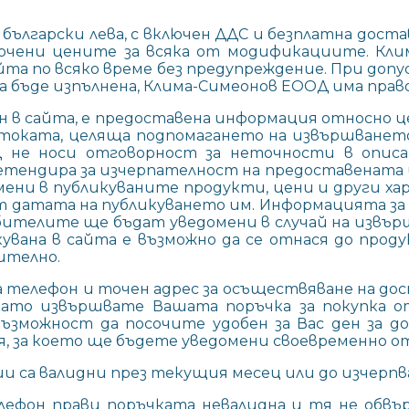
в български лева, с включен ДДС и безплатна дост
очени цените за всяка от модификациите. Кли
йта по всяко време без предупреждение. При доп
да бъде изпълнена, Клима-Симеонов ЕООД има прав
ен в сайта, е предоставена информация относно
 стоката, целяща подпомагането на извършване
Д не носи отговорност за неточности в опис
етендира за изчерпателност на предоставената 
омени в публикуваните продукти, цени и други
 датата на публикуването им. Информацията за 
ебителите ще бъдат уведомени в случай на извър
вана в сайта е възможно да се отнася до проду
ително.
елефон и точен адрес за осъществяване на дост
като извършвате Вашата поръчка за покупка от
възможност да посочите удобен за Вас ден за 
 за което ще бъдете уведомени своевременно о
ции са валидни през текущия месец или до изчерп
лефон прави поръчката невалидна и тя не обвъ