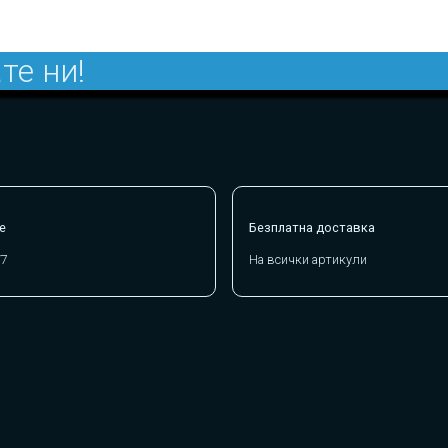
те ни!
е
Безплатна доставка
/7
На всички артикули