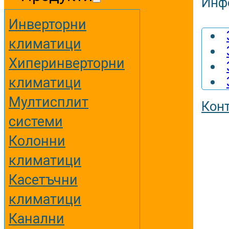
Инф
Инверторни
климатици
Хиперинверторни
климатици
Мултисплит
Кон
системи
Колонни
климатици
Касетъчни
климатици
Канални