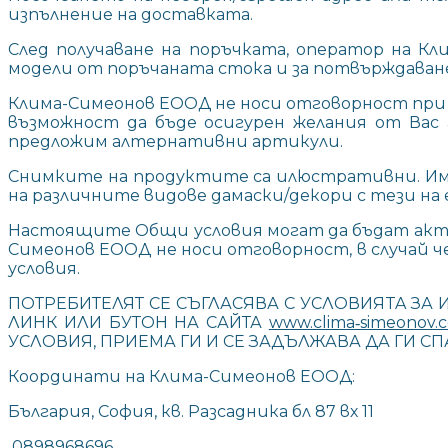
изпълнение на доставката.
След получаване на поръчката, оператор на К
модели от поръчаната стока и за потвърждаван
Клима-Симеонов ЕООД не носи отговорност при и
възможност да бъде осигурен желания от Вас
предложим алтернативни артикули.
Снимките на продуктите са илюстративни. Им
на различните видове дамаски/декори с тези на
Настоящите Общи условия могат да бъдат актуа
Симеонов ЕООД не носи отговорност, в случай ч
условия.
ПОТРЕБИТЕЛЯТ СЕ СЪГЛАСЯВА С УСЛОВИЯTA ЗА И
ЛИНК ИЛИ БУТОН НА САЙТА
www.clima‑simeonov.
УСЛОВИЯ, ПРИЕМА ГИ И СЕ ЗАДЪЛЖАВА ДА ГИ СП
Координати на Клима-Симеонов ЕООД:
България, София, кв. Разсадника бл 87 вх 11
0898968696