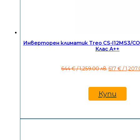
Инверторен климатик Treo CS-I12MS3/CO-
Клас А++
Original
644
€
/ 1,259.00 лв.
617
€
/ 1,207
price
was:
644 €
/
Купи
1,259.00
лв..