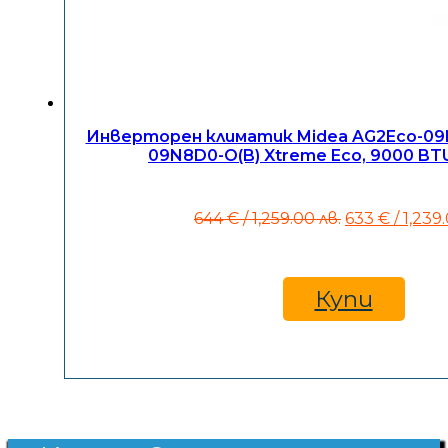
Инверторен климатик Midea AG2Eco-09N
09N8D0-O(B) Xtreme Eco, 9000 BTU
Original
644
€
/ 1,259.00 лв.
633
€
/ 1,239
price
was:
644 €
/
Купи
1,259.00
лв..