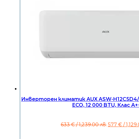
Инверторен климатик AUX ASW-H12C5D4/
ECO, 12 000 BTU, Клас A+
Original
633
€
/ 1,239.00 лв.
577
€
/ 1,129
price
was: