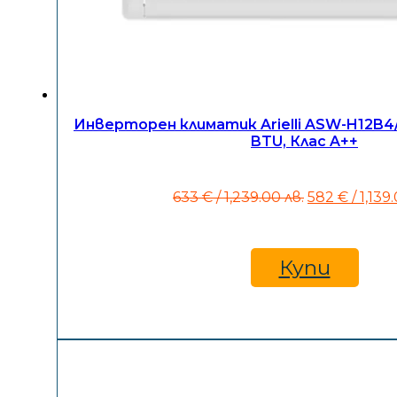
Инверторен климатик Arielli ASW-H12B4
BTU, Клас A++
Original
633
€
/ 1,239.00 лв.
582
€
/ 1,139
price
was:
633 €
/
Купи
1,239.00
лв..