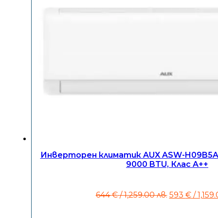
Инверторен климатик AUX ASW-H09B5A4
9000 BTU, Клас A++
Original
644
€
/ 1,259.00 лв.
593
€
/ 1,159
price
was: