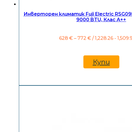
Инверторен климатик Fuji Electric RSG
9000 BTU, Клас A++
Price
628
€
–
772
€
/ 1,228.26 - 1,509.
range:
628 €
through
772 €
Купи