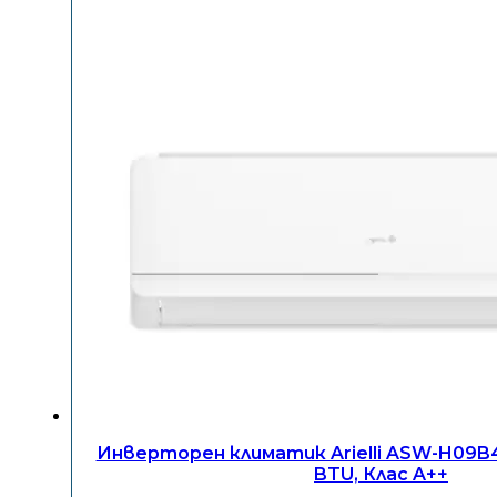
Инверторен климатик Arielli ASW-H09B4
BTU, Клас A++