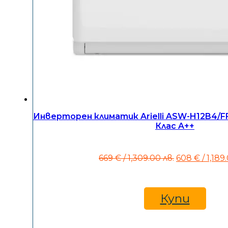
Инверторен климатик Arielli ASW-H12B4/FF
Клас A++
Original
669
€
/ 1,309.00 лв.
608
€
/ 1,189
price
was:
669 €
/
Купи
1,309.00
лв..