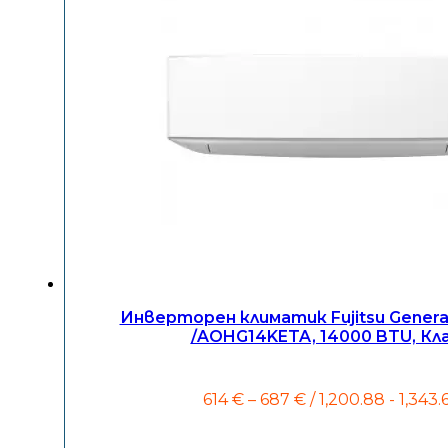
Инверторен климатик Fujitsu Gener
/AOHG14KETA, 14000 BTU, Кл
Price
614
€
–
687
€
/ 1,200.88 - 1,343.
range:
614 €