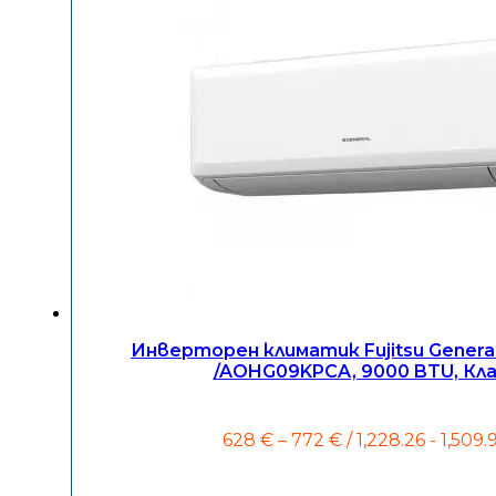
Инверторен климатик Fujitsu Gener
/AOHG09KPCA, 9000 BTU, Кла
Price
628
€
–
772
€
/ 1,228.26 - 1,509.
range:
628 €