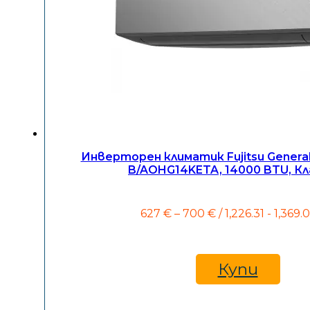
Инверторен климатик Fujitsu Genera
B/AOHG14KETA, 14000 BTU, Кл
Price
627
€
–
700
€
/ 1,226.31 - 1,369.
range:
627 €
through
700 €
Купи