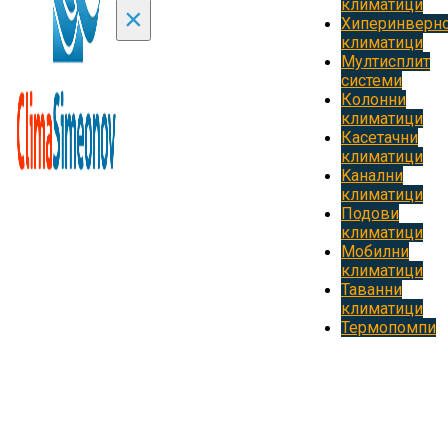
климатици
×
Хиперинверн
климатици
Мултисплит
системи
Колонни
климатици
Касетачни
климатици
Kанални
климатици
Подови
климатици
Мобилни
климатици
Таванни
климатици
Термопомпи