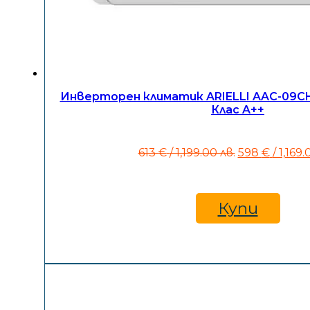
Инверторен климатик ARIELLI AAC-09CHX
Клас A++
Original
613
€
/ 1,199.00 лв.
598
€
/ 1,169.
price
was:
613 €
/
Купи
1,199.00
лв..