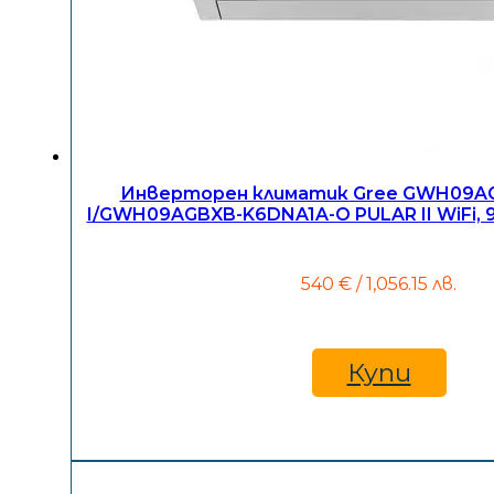
Инверторен климатик Gree GWH09A
I/GWH09AGBXB-K6DNA1A-O PULAR II WiFi, 9
540
€
/ 1,056.15 лв.
Купи