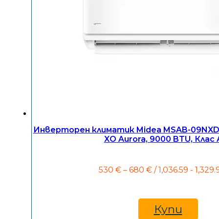
Инверторен климатик Midea MSAB-09NXD
XO Aurora, 9000 BTU, Клас 
Price
530
€
–
680
€
/ 1,036.59 - 1,329.
range:
530 €
through
680 €
Купи