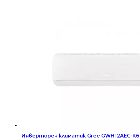
Инверторен климатик Gree GWH12AEC-K6