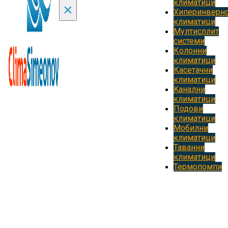
климатици
×
Хиперинверн
климатици
Мултисплит
системи
Колонни
климатици
Касетачни
климатици
Kанални
климатици
Подови
климатици
Мобилни
климатици
Таванни
климатици
Термопомпи