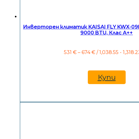
Инверторен климатик KAISAI FLY KWX-0
9000 BTU, Клас A++
Price
531
€
–
674
€
/ 1,038.55 - 1,318.2
range:
531 €
through
674 €
Купи