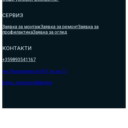
СЕРВИЗ
Заявка за монтаж
Заявка за ремонт
Заявка за
профилактика
Заявка за оглед
КОНТАКТИ
+359893541167
жк.Разсадника, бл.87, до вх.11
klima_simeonov@abv.bg