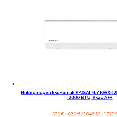
Инверторен климатик KAISAI FLY KWX-1
12000 BTU, Клас A++
Price
536
€
–
680
€
/ 1,048.32 - 1,329.