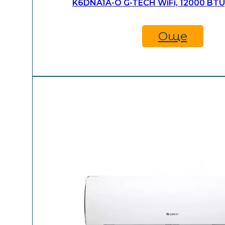
K6DNA1A-O G-TECH WiFi, 12000 BTU
Още