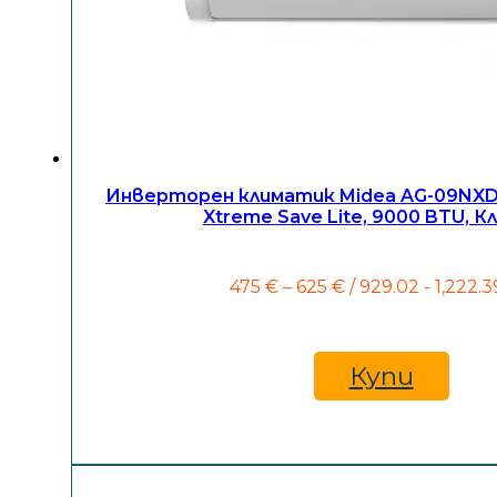
Инверторен климатик Midea AG-09NXD
Xtreme Save Lite, 9000 BTU, К
Price
475
€
–
625
€
/ 929.02 - 1,222.3
range:
475 €
through
625 €
Купи