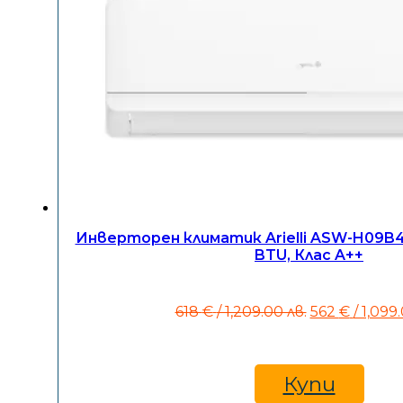
Инверторен климатик Arielli ASW-H09B4
BTU, Клас A++
Original
618
€
/ 1,209.00 лв.
562
€
/ 1,099
price
was:
618 €
/
Купи
1,209.00