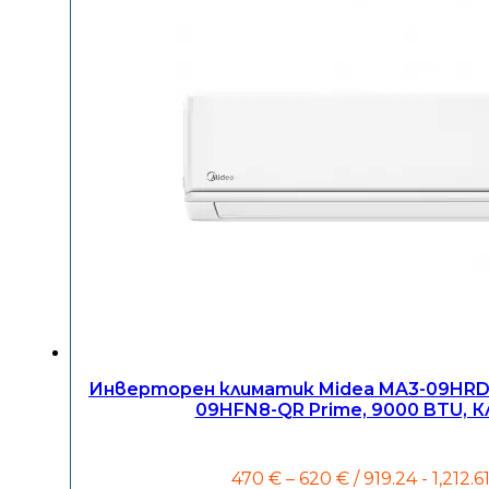
Инверторен климатик Midea MA3-09HR
09HFN8-QR Prime, 9000 BTU, К
Price
470
€
–
620
€
/ 919.24 - 1,212.6