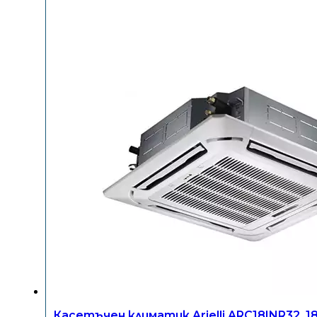
Касетъчен климатик Arielli ARC18INR32, 1