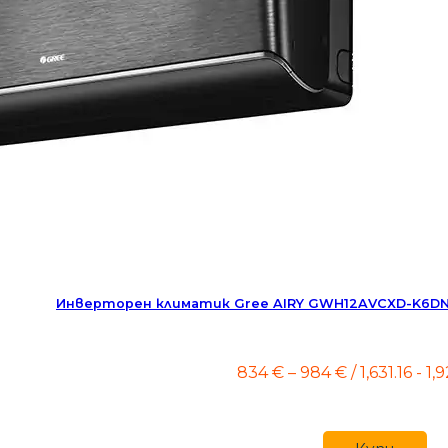
Инверторен климатик Gree AIRY GWH12AVCXD-K6DNA1
Price
834
€
–
984
€
/ 1,631.16 - 1
range:
834 €
through
984 €