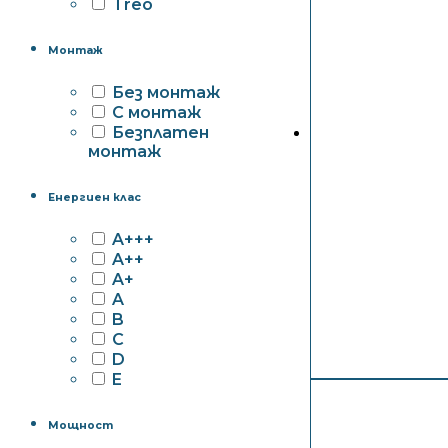
Treo
Монтаж
Без монтаж
С монтаж
Безплатен
монтаж
Енергиен клас
A+++
A++
A+
A
B
C
D
E
Мощност