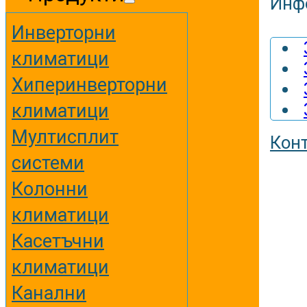
Инф
Инверторни
климатици
Хиперинверторни
климатици
Мултисплит
Кон
системи
Колонни
климатици
Касетъчни
климатици
Канални