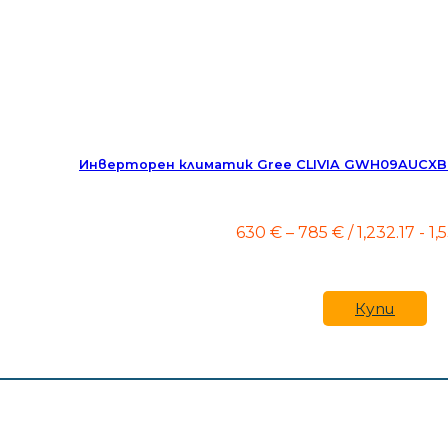
Инверторен климатик Gree CLIVIA GWH09AUCXB-
Price
630
€
–
785
€
/ 1,232.17 - 1,
range:
630 €
through
785 €
Купи