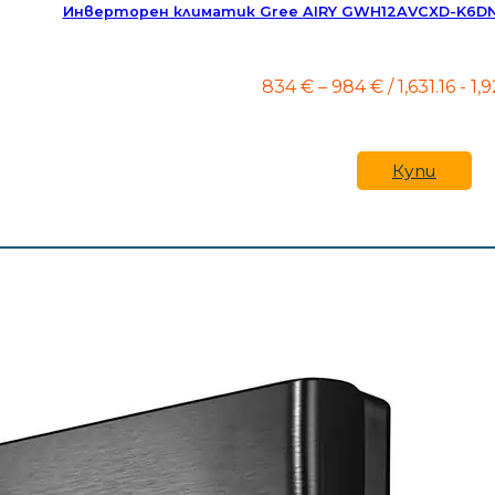
Инверторен климатик Gree AIRY GWH12AVCXD-K6DNA1A
Price
834
€
–
984
€
/ 1,631.16 - 1
range:
834 €
through
984 €
Купи