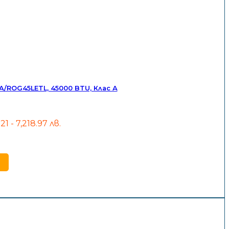
A/ROG45LETL, 45000 BTU, Клас А
.21 - 7,218.97 лв.
h