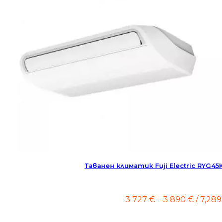
Таванен климатик Fuji Electric RYG
Price
3 727
€
–
3 890
€
/ 7,289
range:
3