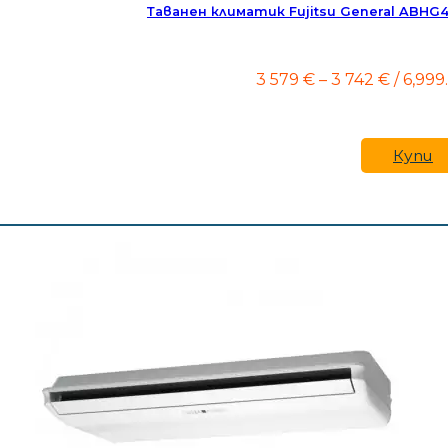
Таванен климатик Fujitsu General ABH
Price
3 579
€
–
3 742
€
/ 6,999
range:
3
579 €
throu
Купи
3
742 €