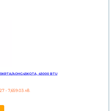
G45KRTA/AOHG45KQTA, 45000 BTU
27 - 7,659.03 лв.
h