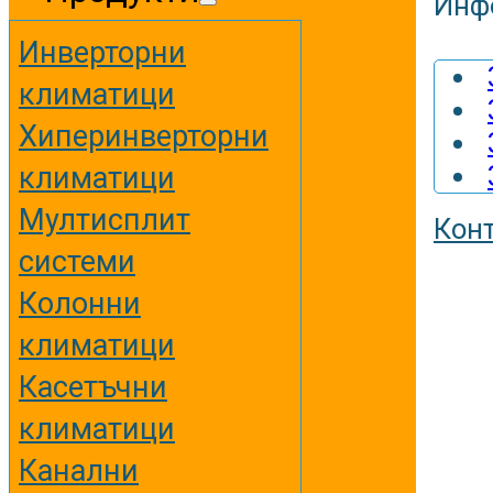
Инф
Инверторни
климатици
Хиперинверторни
климатици
Мултисплит
Кон
системи
Колонни
климатици
Касетъчни
климатици
Канални