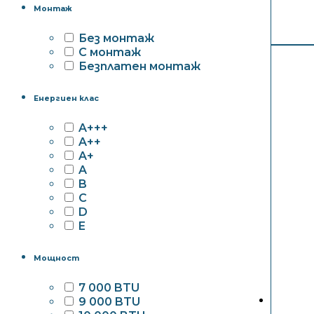
Монтаж
Без монтаж
С монтаж
Безплатен монтаж
Енергиен клас
A+++
A++
A+
A
B
C
D
E
Мощност
7 000 BTU
9 000 BTU