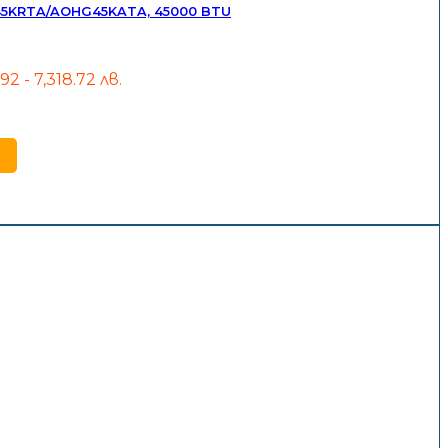
G45KRTA/AOHG45KATA, 45000 BTU
.92 - 7,318.72 лв.
gh