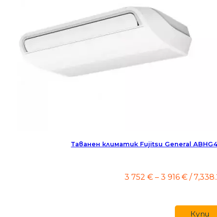
Таванен климатик Fujitsu General ABH
Price
3 752
€
–
3 916
€
/ 7,338.
range:
3
752 €
throug
Купи