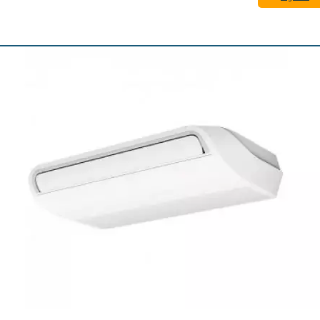
3
916 €