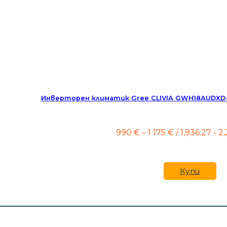
Инверторен климатик Gree CLIVIA GWH18AUDXD-K
Price
990
€
–
1 175
€
/ 1,936.27 - 2
range:
990 €
through
1
Купи
175 €