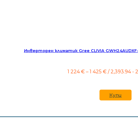
Инверторен климатик Gree CLIVIA GWH24AUDXF-K
Price
1 224
€
–
1 425
€
/ 2,393.94 - 
range:
1
224 €
through
Купи
1
425 €