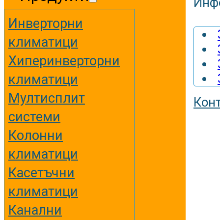
Инф
Инверторни
климатици
Хиперинверторни
климатици
Мултисплит
Кон
системи
Колонни
климатици
Касетъчни
климатици
Канални