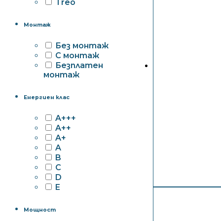
Treo
Монтаж
Без монтаж
С монтаж
Безплатен
монтаж
Енергиен клас
A+++
A++
A+
A
B
C
D
E
Мощност