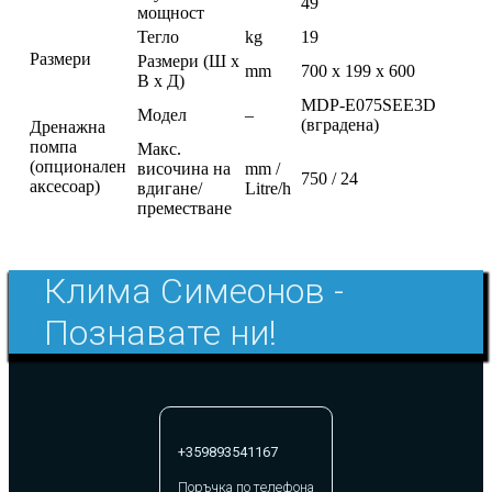
49
мощност
Тегло
kg
19
Размери
Размери (Ш x
mm
700 x 199 x 600
В x Д)
MDP-E075SEE3D
Модел
–
(вградена)
Дренажна
помпа
Макс.
(опционален
височина на
mm /
750 / 24
аксесоар)
вдигане/
Litre/h
преместване
Клима Симеонов -
Познавате ни!
+359893541167
Поръчка по телефона