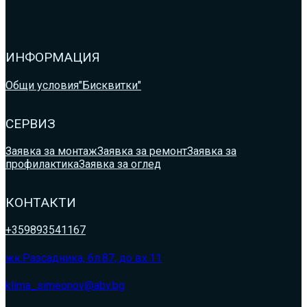
ИНФОРМАЦИЯ
Общи условия
"Бисквитки"
СЕРВИЗ
Заявка за монтаж
Заявка за ремонт
Заявка за
профилактика
Заявка за оглед
КОНТАКТИ
+359893541167
жк.Разсадника, бл.87, до вх.11
klima_simeonov@abv.bg