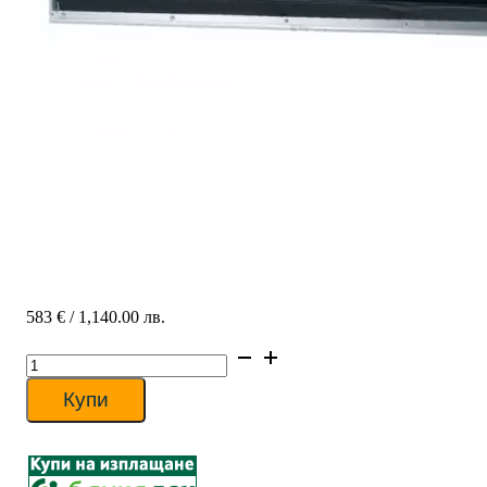
583
€
/ 1,140.00 лв.
количество
за
Канално
Купи
вътрешно
тяло
Samsung
AE022MNLDEH/EU