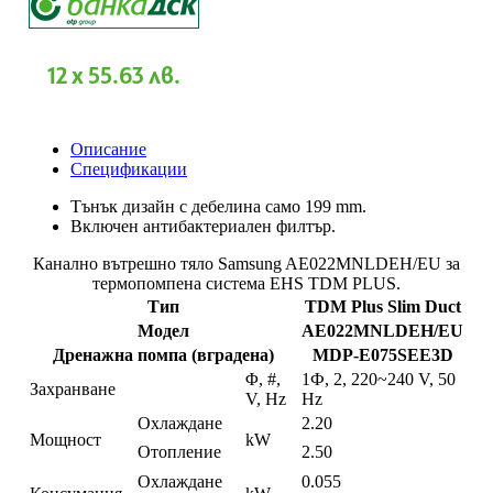
за
термопомпена
система
EHS
12 x 55.63 лв.
TDM
PLUS
Описание
Спецификации
Тънък дизайн с дебелина само 199 mm.
Включен антибактериален филтър.
Канално вътрешно тяло Samsung AE022MNLDEH/EU за
термопомпена система EHS TDM PLUS.
Тип
TDM Plus Slim Duct
Модел
AE022MNLDEH/EU
Дренажна помпа (вградена)
MDP-E075SEE3D
Φ, #,
1Ф, 2, 220~240 V, 50
Захранване
V, Hz
Hz
Охлаждане
2.20
Мощност
kW
Отопление
2.50
Охлаждане
0.055