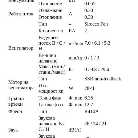
Консумация
kW
Отопление
0.055
Охлаждане
0.30
Работен ток
A
Отопление
0.30
Тип
–
Sirocco Fan
Количество
EA
2
Въдушен
3
поток В / С /
7.0 / 6.1 / 5.3
m
/min
Вентилатор
Н
Външно
mmAq
0 / 1 / 3
налягане
Макс. (мин./
Pa
0 / 9.8 / 29.4
станд./макс.)
Тип
–
SSR non-feedback
Мотор на
Изх.
вентилатора
W
28×1
мощност xn
Течна фаза
Φ, mm
6.35
Тръбни
връзки
Газова фаза
Φ, mm
12.7
Фреон
Тип
–
R410A
Звуково
налягане В /
26 / 24 / 21
С / Н
Звук
dB(A)
Звукова