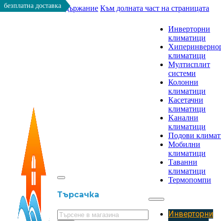
безплатна доставка
Към основното съдържание
Към долната част на страницата
Инверторни
климатици
Хиперинверно
климатици
Мултисплит
системи
Колонни
климатици
Касетачни
климатици
Kанални
климатици
Подови клима
Мобилни
климатици
Таванни
климатици
Термопомпи
Търсачка
Инверторни
Търсене