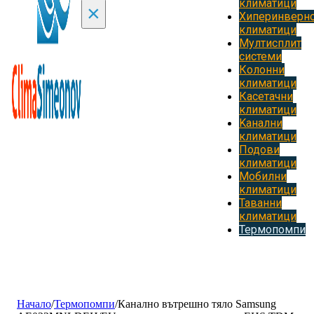
климатици
×
Хиперинверн
климатици
Мултисплит
системи
Колонни
климатици
Касетачни
климатици
Kанални
климатици
Подови
климатици
Мобилни
климатици
Таванни
климатици
Термопомпи
Начало
/
Термопомпи
/
Канално вътрешно тяло Samsung