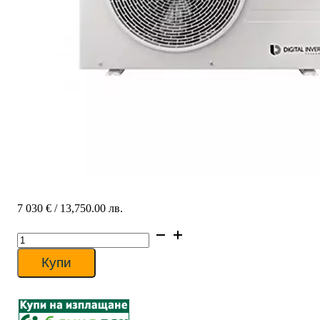
7 030
€
/ 13,750.00 лв.
количество
за
Tермопомпа
Купи
Samsung
EHS
ClimateHub
TDM