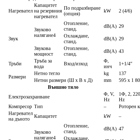
Капацитет
По подразбиране
Нагревател
на резервния
kW
2 (4/6)
(опция)
нагревател
Отопление,
dB(A)
29
станд.
Звуково
налягане4
Охлаждане,
Звук
dB(A)
29
станд.
Звукова
Отопление,
dB(A)
43
мощност
станд.
Тръба за
Φ,
Тръби
Вход/изход
1+1/4″
вода
инч
Нетно тегло
kg
137
Размери
Нетни размери (Ш х В х Д)
mm
595 x 1 8
Външно тяло
Φ, V,
1Ф, 2, 22
Електрозахранване
Hz
Hz
Компресор
Тип
–
Роторен 
Нагревател
Капацитет
kW
–
на дъното
Отопление,
dB(A)
47
станд.
Звуково
налягане4
Охлаждане,