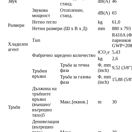
Звук
dB(A)
46
станд.
Звукова
Отопление,
dB(A)
65
мощност
станд.
Нетно тегло
kg
61,0
Размери
Нетни размери (Ш х В х Д)
mm
880 x 793
R410A (Ф
Тип
парников 
Хладилен
GWP=208
агент
tCO₂e
5,43
Фабрично заредено количество
kg
2,6
Тръба за течна
Φ, mm
9,52 (3/8″
фаза
(inch)
Тръбни
връзки
Тръба за газова
Φ, mm
15,88 (5/8
фаза
(inch)
Дължина на
тръбните
връзки
Макс.[еквив.]
m
30
(външно/
Тръби
вътрешно
тяло)5
Денивелация
(вътрешно