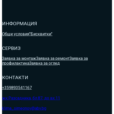
ИНФОРМАЦИЯ
Общи условия
"Бисквитки"
СЕРВИЗ
Заявка за монтаж
Заявка за ремонт
Заявка за
профилактика
Заявка за оглед
КОНТАКТИ
+359893541167
жк.Разсадника, бл.87, до вх.11
klima_simeonov@abv.bg