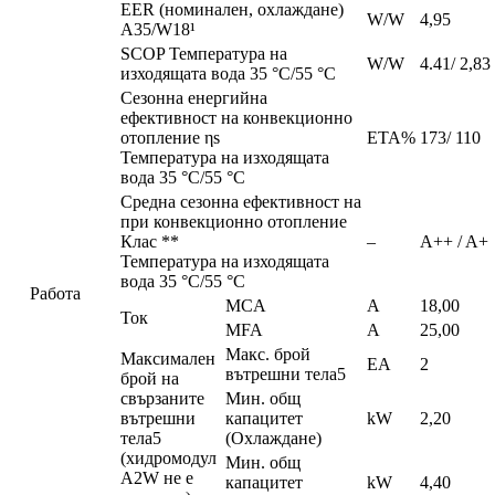
EER (номинален, охлаждане)
W/W
4,95
A35/W18¹
SCOP Температура на
W/W
4.41/ 2,83
изходящата вода 35 °C/55 °C
Сезонна енергийна
ефективност на конвекционно
отопление ηs
ETA%
173/ 110
Температура на изходящата
вода 35 °C/55 °C
Средна сезонна ефективност на
при конвекционно отопление
Клас **
–
A++ / A+
Температура на изходящата
вода 35 °C/55 °C
Работа
MCA
A
18,00
Ток
MFA
A
25,00
Макс. брой
Максимален
EA
2
вътрешни тела5
брой на
свързаните
Мин. общ
вътрешни
капацитет
kW
2,20
тела5
(Охлаждане)
(хидромодул
Мин. общ
A2W не е
капацитет
kW
4,40