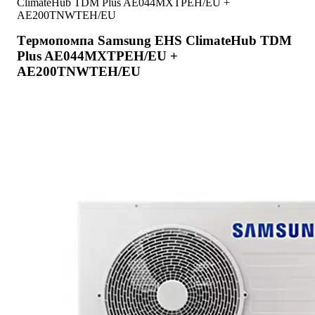
ClimateHub TDM Plus AE044MXTPEH/EU +
AE200TNWTEH/EU
Tермопомпа Samsung EHS ClimateHub TDM
Plus AE044MXTPEH/EU +
AE200TNWTEH/EU