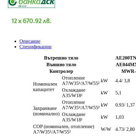
Plus
AE044MXTPEH/EU
+
AE200TNWTEH/EU
12 x 670.92 лв.
Описание
Спецификации
Вътрешно тяло
AE200T
Външно тяло
AE044M
Контролер
MWR-
Отопление
kW
4.4/ 3,8
A7/W35¹/A7/W55²
Номинален
капацитет
Охлаждане
kW
5,1
A35/W18¹
Отопление
kW
0.93/ 1,37
A7/W35¹/A7/W55²
Захранване
(номинално)
Охлаждане
kW
1,03
A35/W18¹
COP (номинален, отопление)
W/W
4.73/ 2,80
A7/W35¹/A7/W55²