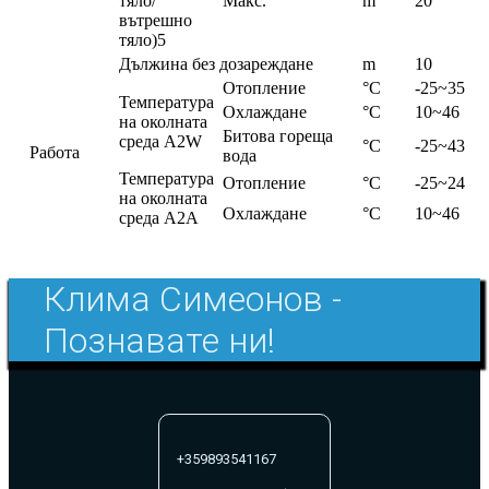
тяло/
Макс.
m
20
вътрешно
тяло)5
Дължина без дозареждане
m
10
Oтопление
°C
-25~35
Температура
Охлаждане
°C
10~46
на околната
Битова гореща
среда A2W
°C
-25~43
Работа
вода
Температура
Oтопление
°C
-25~24
на околната
Охлаждане
°C
10~46
среда A2A
Клима Симеонов -
Познавате ни!
+359893541167