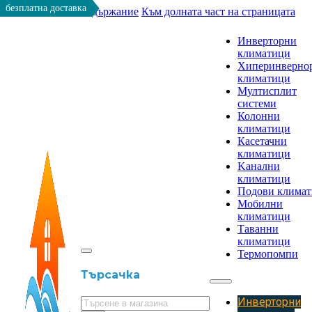
безплатна доставка
Към основното съдържание
Към долната част на страницата
Инверторни
климатици
Хиперинверно
климатици
Мултисплит
системи
Колонни
климатици
Касетачни
климатици
Kанални
климатици
Подови клима
Мобилни
климатици
Таванни
климатици
Термопомпи
Търсачка
Инверторни
Търсене