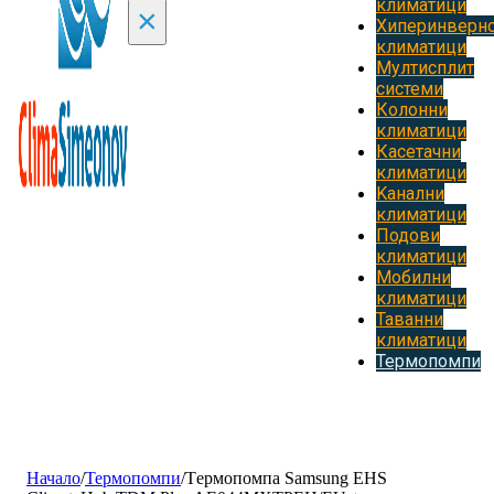
климатици
×
Хиперинверн
климатици
Мултисплит
системи
Колонни
климатици
Касетачни
климатици
Kанални
климатици
Подови
климатици
Мобилни
климатици
Таванни
климатици
Термопомпи
Начало
/
Термопомпи
/
Tермопомпа Samsung EHS