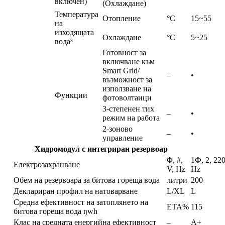
включен)
(Охлаждане)
Температура
Отопление
°C
15~55
на
изходящата
Охлаждане
°C
5~25
вода³
Готовност за
включване към
Smart Grid/
–
•
възможност за
използване на
Функции
фотоволтаици
3-степенен тих
–
•
режим на работа
2-зоново
–
•
управление
Хидромодул с интегриран резервоар
Φ, #,
1Ф, 2, 22
Електрозахранване
V, Hz
Hz
Обем на резервоара за битова гореща вода
литри
200
Деклариран профил на натоварване
L/XL
L
Средна ефективност на затоплянето на
ETA%
115
битова гореща вода ŋwh
Клас на средната енергийна ефективност
–
A+