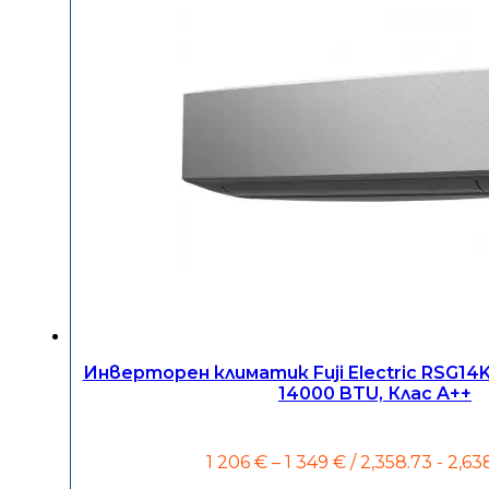
Инверторен климатик Fuji Electric RSG1
14000 BTU, Клас A++
Price
1 206
€
–
1 349
€
/ 2,358.73 - 2,63
range: