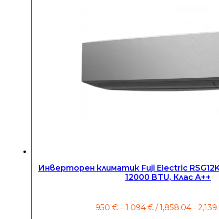
Инверторен климатик Fuji Electric RSG12
12000 BTU, Клас A++
Price
950
€
–
1 094
€
/ 1,858.04 - 2,139
range: