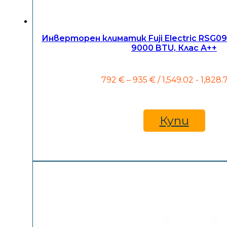
Инверторен климатик Fuji Electric RSG
9000 BTU, Клас A++
Price
792
€
–
935
€
/ 1,549.02 - 1,828.
range:
792 €
through
935 €
Купи