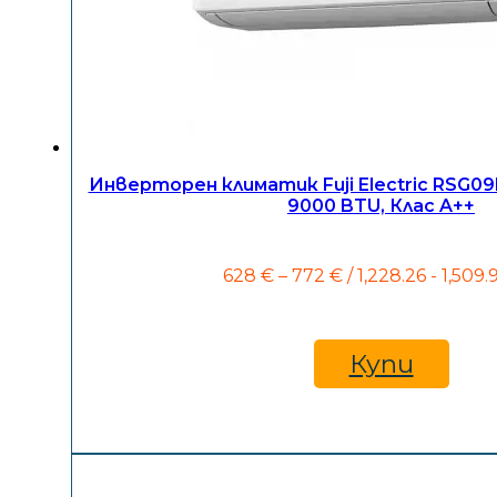
Инверторен климатик Fuji Electric RSG
9000 BTU, Клас A++
Price
628
€
–
772
€
/ 1,228.26 - 1,509.
range:
628 €
through
772 €
Купи