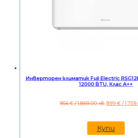
Инверторен климатик Fuji Electric RSG
12000 BTU, Клас A++
Original
956
€
/ 1,869.00 лв.
899
€
/ 1,759
price
was:
956 €
/
Купи
1,869.00