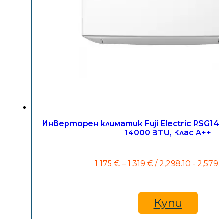
Инверторен климатик Fuji Electric RSG
14000 BTU, Клас A++
Price
1 175
€
–
1 319
€
/ 2,298.10 - 2,579
range:
1
175 €
through
Купи
1
319 €