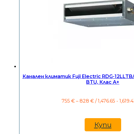
Канален климатик Fuji Electric RDG-12LLTB
BTU, Клас А+
Price
755
€
–
828
€
/ 1,476.65 - 1,619.
range:
755 €
through
828 €
Купи