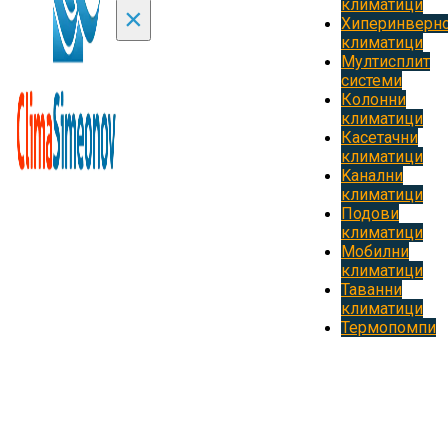
климатици
×
Хиперинверн
климатици
Мултисплит
системи
Колонни
климатици
Касетачни
климатици
Kанални
климатици
Подови
климатици
Мобилни
климатици
Таванни
климатици
Термопомпи