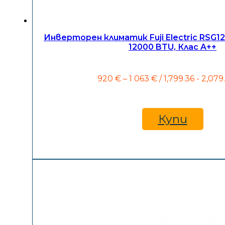
Инверторен климатик Fuji Electric RSG1
12000 BTU, Клас A++
Price
920
€
–
1 063
€
/ 1,799.36 - 2,079
range:
920 €
through
1
Купи
063 €