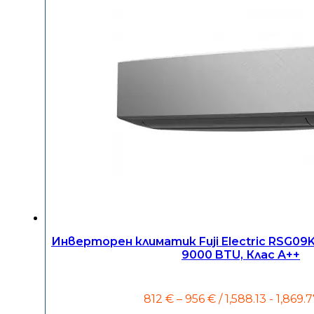
Инверторен климатик Fuji Electric RSG0
9000 BTU, Клас A++
Price
812
€
–
956
€
/ 1,588.13 - 1,869.7
range: