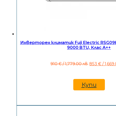
Инверторен климатик Fuji Electric RSG
9000 BTU, Клас A++
Original
910
€
/ 1,779.00 лв.
853
€
/ 1,669
price
was:
910 €
/
Купи
1,779.00
лв..