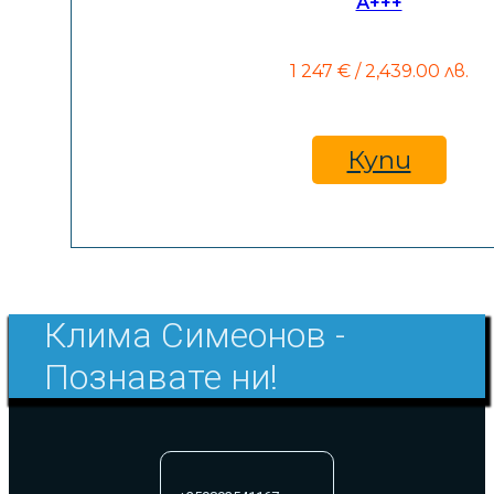
А+++
1 247
€
/ 2,439.00 лв.
Купи
Клима Симеонов -
Познавате ни!