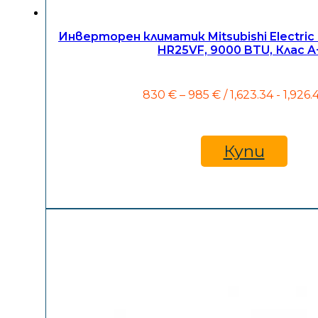
Инверторен климатик Mitsubishi Electri
HR25VF, 9000 BTU, Клас A
Price
830
€
–
985
€
/ 1,623.34 - 1,926.
range:
830 €
through
985 €
Купи