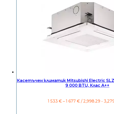
Касетъчен климатик Mitsubishi Electric S
9 000 BTU, Клас А++
Price
1 533
€
–
1 677
€
/ 2,998.29 - 3,27
range:
1