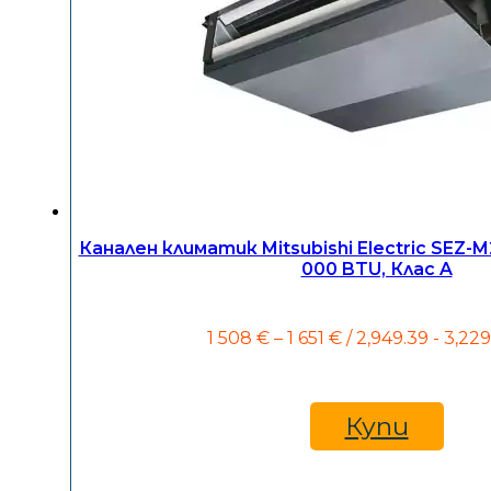
Канален климатик Mitsubishi Electric SEZ
000 BTU, Клас A
Price
1 508
€
–
1 651
€
/ 2,949.39 - 3,229
range:
1
508 €
through
Купи
1
651 €