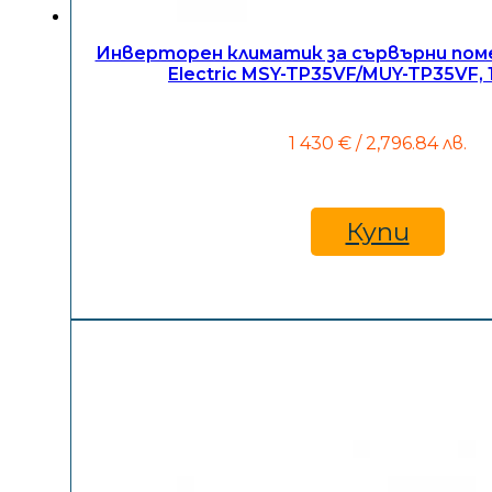
Инверторен климатик за сървърни поме
Electric MSY-TP35VF/MUY-TP35VF,
1 430
€
/ 2,796.84 лв.
Купи