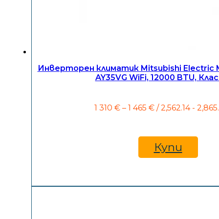
Инверторен климатик Mitsubishi Electri
AY35VG WiFi, 12000 BTU, Клас
Price
1 310
€
–
1 465
€
/ 2,562.14 - 2,865
range:
1
310 €
through
Купи
1
465 €