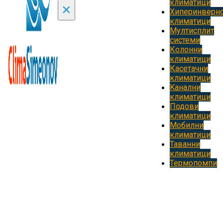
климатици
×
Хиперинверн
климатици
Мултисплит
системи
Колонни
климатици
Касетачни
климатици
Kанални
климатици
Подови
климатици
Мобилни
климатици
Таванни
климатици
Термопомпи