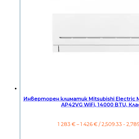
Инверторен климатик Mitsubishi Electri
AP42VG WiFi, 14000 BTU, Кла
Price
1 283
€
–
1 426
€
/ 2,509.33 - 2,78
range:
1