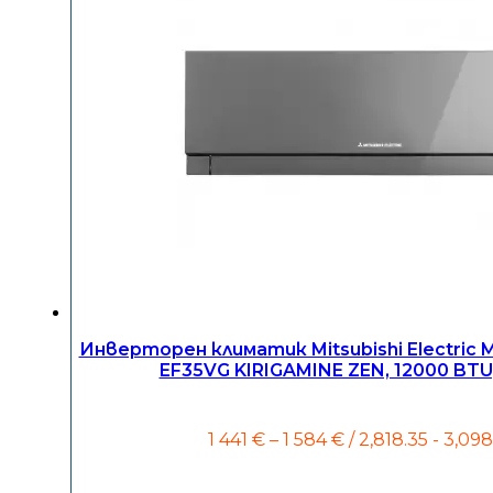
Инверторен климатик Mitsubishi Electric
EF35VG KIRIGAMINE ZEN, 12000 BTU
Price
1 441
€
–
1 584
€
/ 2,818.35 - 3,098
range:
1