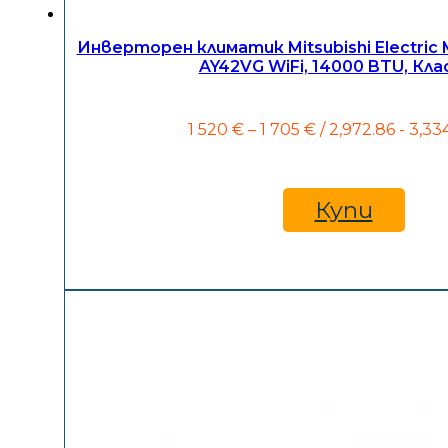
Инверторен климатик Mitsubishi Electri
AY42VG WiFi, 14000 BTU, Кла
Price
1 520
€
–
1 705
€
/ 2,972.86 - 3,33
range:
1
520 €
through
Купи
1
705 €