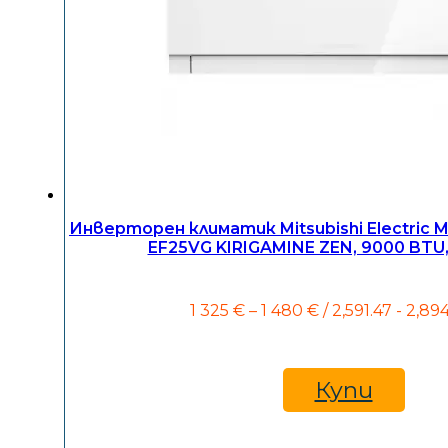
Инверторен климатик Mitsubishi Electric
EF25VG KIRIGAMINE ZEN, 9000 BTU,
Price
1 325
€
–
1 480
€
/ 2,591.47 - 2,89
range:
1
325 €
through
Купи
1
480 €