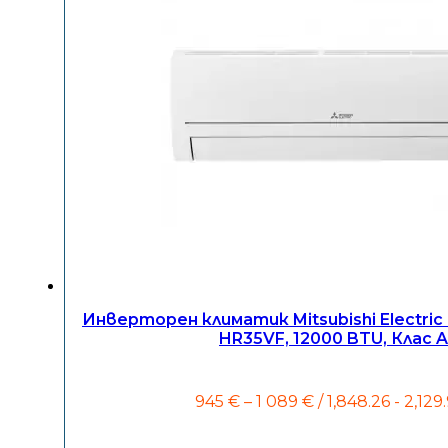
Инверторен климатик Mitsubishi Electri
HR35VF, 12000 BTU, Клас 
Price
945
€
–
1 089
€
/ 1,848.26 - 2,129
range:
945 €