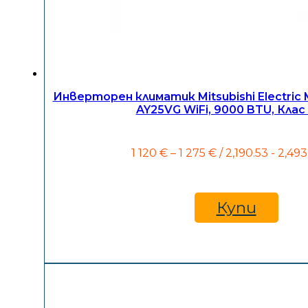
Инверторен климатик Mitsubishi Electri
AY25VG WiFi, 9000 BTU, Клас
Price
1 120
€
–
1 275
€
/ 2,190.53 - 2,493
range:
1
120 €
through
Купи
1
275 €