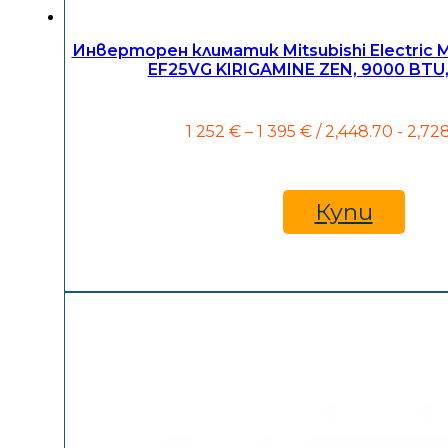
Инверторен климатик Mitsubishi Electric
EF25VG KIRIGAMINE ZEN, 9000 BTU,
Price
1 252
€
–
1 395
€
/ 2,448.70 - 2,72
range:
1
252 €
through
Купи
1
395 €