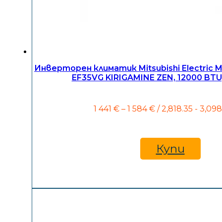
Инверторен климатик Mitsubishi Electric
EF35VG KIRIGAMINE ZEN, 12000 BTU
Price
1 441
€
–
1 584
€
/ 2,818.35 - 3,098
range:
1
441 €
through
Купи
1
584 €