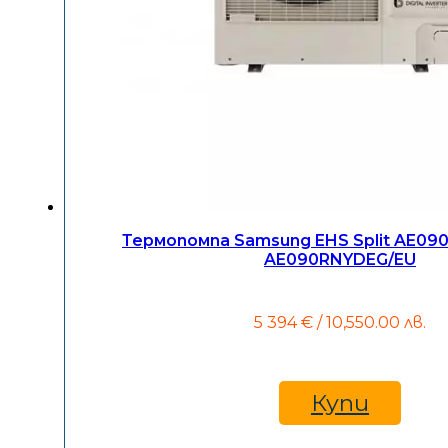
Термопомпа Samsung EHS Split AE09
AE090RNYDEG/EU
5 394
€
/ 10,550.00 лв.
Купи