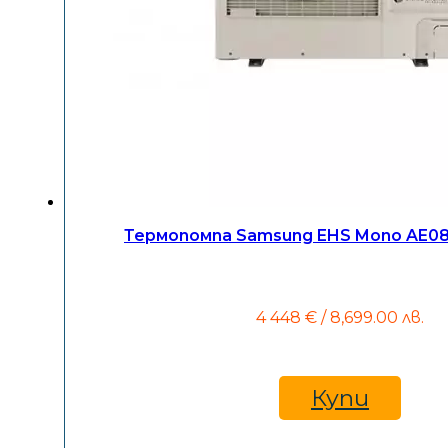
Термопомпа Samsung EHS Mono AE0
4 448
€
/ 8,699.00 лв.
Купи