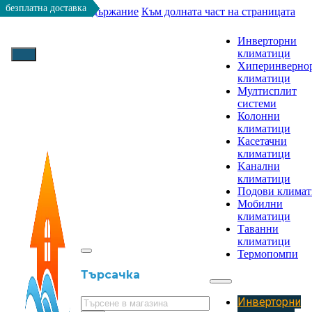
безплатна доставка
безплатна доставка
безплатна доставка
безплатна доставка
безплатна доставка
безплатна доставка
безплатна доставка
безплатна доставка
Към основното съдържание
Към долната част на страницата
Инверторни
климатици
Хиперинверно
климатици
Мултисплит
системи
Колонни
климатици
Касетачни
климатици
Kанални
климатици
Подови клима
Мобилни
климатици
Таванни
климатици
Термопомпи
Търсачка
Инверторни
Търсене