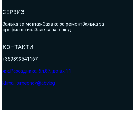
СЕРВИЗ
Заявка за монтаж
Заявка за ремонт
Заявка за
профилактика
Заявка за оглед
КОНТАКТИ
+359893541167
жк.Разсадника, бл.87, до вх.11
klima_simeonov@abv.bg