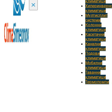
климатици
×
Хиперинверн
климатици
Мултисплит
системи
Колонни
климатици
Касетачни
климатици
Kанални
климатици
Подови
климатици
Мобилни
климатици
Таванни
климатици
Термопомпи