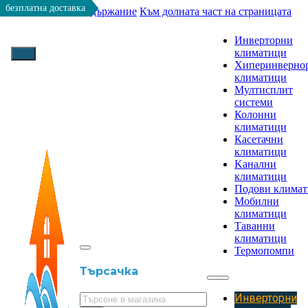
безплатна доставка
безплатна доставка
безплатна доставка
безплатна доставка
безплатна доставка
Към основното съдържание
Към долната част на страницата
Инверторни
климатици
Хиперинверно
климатици
Мултисплит
системи
Колонни
климатици
Касетачни
климатици
Kанални
климатици
Подови клима
Мобилни
климатици
Таванни
климатици
Термопомпи
Търсачка
Инверторни
Търсене