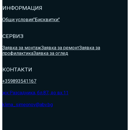
ИНФОРМАЦИЯ
Общи условия
"Бисквитки"
СЕРВИЗ
Заявка за монтаж
Заявка за ремонт
Заявка за
профилактика
Заявка за оглед
КОНТАКТИ
+359893541167
жк.Разсадника, бл.87, до вх.11
klima_simeonov@abv.bg