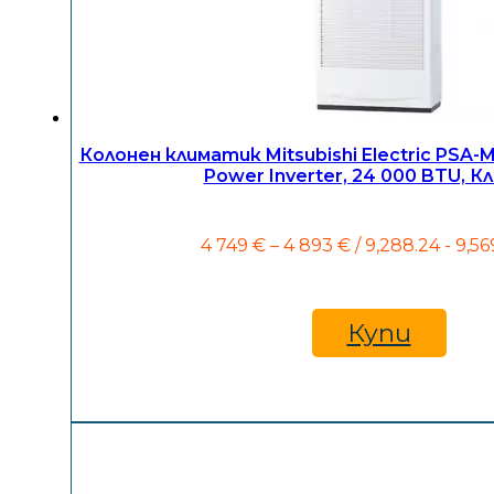
Колонен климатик Mitsubishi Electric PSA
Power Inverter, 24 000 BTU, К
Price
4 749
€
–
4 893
€
/ 9,288.24 - 9,56
range:
4
749 €
through
Купи
4
893 €