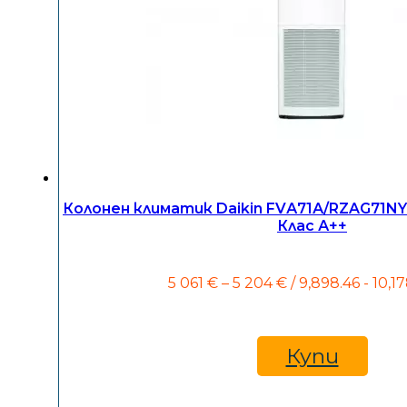
Колонен климатик Daikin FVА71А/RZAG71NY1
Клас А++
Price
5 061
€
–
5 204
€
/ 9,898.46 - 10,17
range:
5
061 €
through
Купи
5
204 €