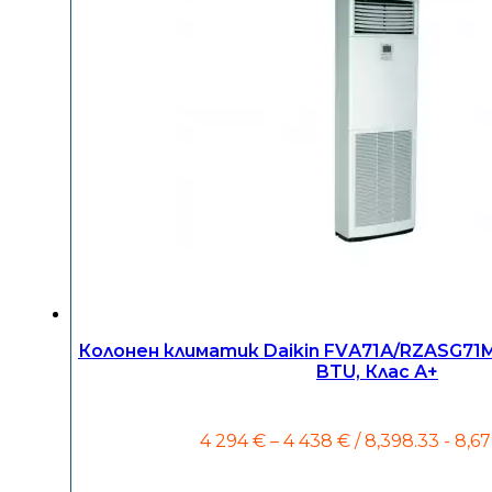
Колонен климатик Daikin FVА71А/RZASG71M
BTU, Клас А+
Price
4 294
€
–
4 438
€
/ 8,398.33 - 8,67
range:
4