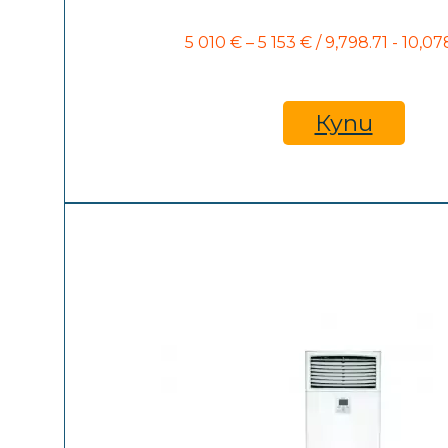
Price
5 010
€
–
5 153
€
/ 9,798.71 - 10,07
range:
5
010 €
through
Купи
5
153 €