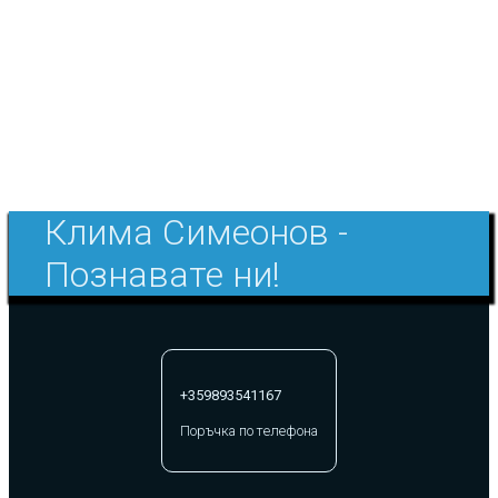
Клима Симеонов -
Познавате ни!
+359893541167
Поръчка по телефона