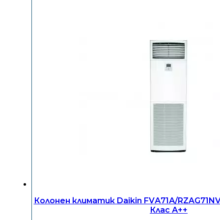
Колонен климатик Daikin FVА71А/RZAG71NV1
Клас А++