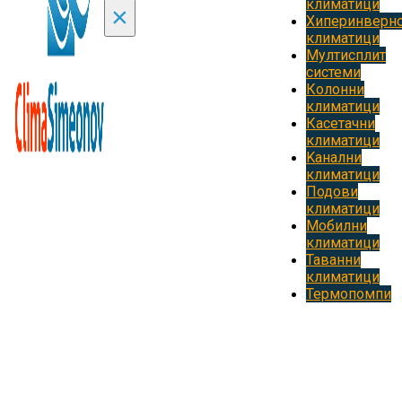
климатици
×
Хиперинверн
климатици
Мултисплит
системи
Колонни
климатици
Касетачни
климатици
Kанални
климатици
Подови
климатици
Мобилни
климатици
Таванни
климатици
Термопомпи