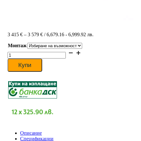
Price
3 415
€
–
3 579
€
/ 6,679.16 - 6,999.92 лв.
range:
Монтаж
3
415 €
количество
through
за
3
Касетъчен
Купи
579 €
климатик
Toshiba
RAV-
SM1104UTP-
E/RAV-
SM1104ATP-
E,
37
12 x 325.90 лв.
000
BTU,
Клас
A+
Описание
Спецификации