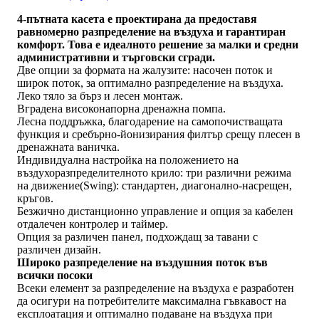
4-пътната касета е проектирана да предoставя
равномерно разпределение на въздуха и гарантиран
комфорт. Това е идеалното решение за малки и средни
административни и търговски сгради.
Две опции за формата на жалузите: насочен поток и
широк поток, за оптимално разпределение на въздуха.
Леко тяло за бърз и лесен монтаж.
Вградена високонапорна дренажна помпа.
Лесна поддръжка, благодарение на самопочистващата
функция и сребърно-йонизирания филтър срещу плесен в
дренажната ваничка.
Индивидуална настройка на положението на
въздухоразпределителното крило: три различни режима
на движение(Swing): стандартен, диагонално-насрещен,
кръгов.
Безжично дистанционно управление и опция за кабелен
отдалечен контролер и таймер.
Опция за различен панел, подхождащ за тавани с
различен дизайн.
Широко разпределение на въздушния поток във
всички посоки
Всеки елемент за разпределение на въздуха е разработен
да осигури на потребителите максимална гъвкавост на
експлоатация и оптимално подаване на въздуха при