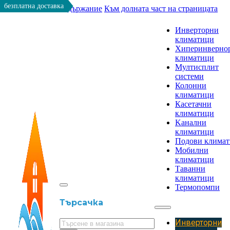
безплатна доставка
Към основното съдържание
Към долната част на страницата
Инверторни
климатици
Хиперинверно
климатици
Мултисплит
системи
Колонни
климатици
Касетачни
климатици
Kанални
климатици
Подови клима
Мобилни
климатици
Таванни
климатици
Термопомпи
Търсачка
Инверторни
Търсене