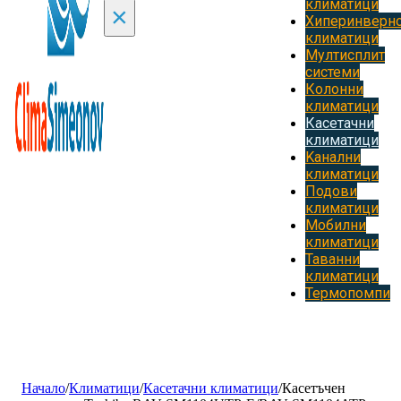
климатици
×
Хиперинверн
климатици
Мултисплит
системи
Колонни
климатици
Касетачни
климатици
Kанални
климатици
Подови
климатици
Мобилни
климатици
Таванни
климатици
Термопомпи
Начало
/
Климатици
/
Касетачни климатици
/
Касетъчен