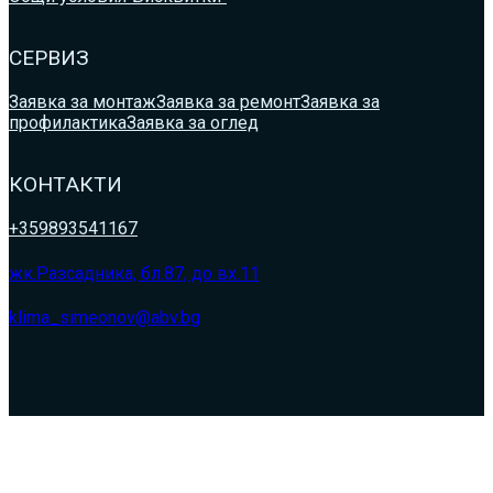
СЕРВИЗ
Заявка за монтаж
Заявка за ремонт
Заявка за
профилактика
Заявка за оглед
КОНТАКТИ
+359893541167
жк.Разсадника, бл.87, до вх.11
klima_simeonov@abv.bg