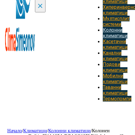
климатици
×
Хиперинверн
климатици
Мултисплит
системи
Колонни
климатици
Касетачни
климатици
Kанални
климатици
Подови
климатици
Мобилни
климатици
Таванни
климатици
Термопомпи
Начало
/
Климатици
/
Колонни климатици
/
Колонен