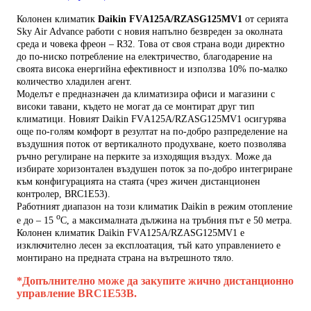
Колонен климатик
Daikin FVА125А/RZASG125MV1
от серията
Sky Air Advance работи с новия напълно безвреден за околната
среда и човека фреон – R32. Това от своя страна води директно
до по-ниско потребление на електричество, благодарение на
своята висока енергийна ефективност и използва 10% по-малко
количество хладилен агент.
Моделът е предназначен да климатизира офиси и магазини с
високи тавани, където не могат да се монтират друг тип
климатици. Новият Daikin FVА125А/RZASG125MV1 осигурява
още по-голям комфорт в резултат на по-добро разпределение на
въздушния поток от вертикалното продухване, което позволява
ръчно регулиране на перките за изходящия въздух. Може да
избирате хоризонтален въздушен поток за по-добро интегриране
към конфигурацията на стаята (чрез жичен дистанционен
контролер, BRC1E53).
Работният диапазон на този климатик Daikin в режим отопление
о
е до – 15
С, а максималната дължина на тръбния път е 50 метра.
Колонен климатик Daikin FVА125А/RZASG125MV1 е
изключително лесен за експлоатация, тъй като управлението е
монтирано на предната страна на вътрешното тяло.
*Допълнително може да закупите жично дистанционно
управление BRC1E53B.