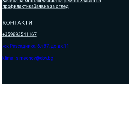
Заявка за монтаж
Заявка за ремонт
Заявка за
профилактика
Заявка за оглед
КОНТАКТИ
+359893541167
жк.Разсадника, бл.87, до вх.11
klima_simeonov@abv.bg