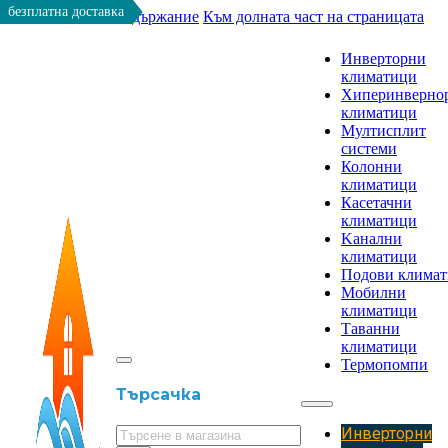
безплатна доставка
Към основното съдържание
Към долната част на страницата
Инверторни
климатици
Хиперинверно
климатици
Мултисплит
системи
Колонни
климатици
Касетачни
климатици
Kанални
климатици
Подови клима
Мобилни
климатици
Таванни
климатици
Термопомпи
Търсачка
Инверторни
Търсене