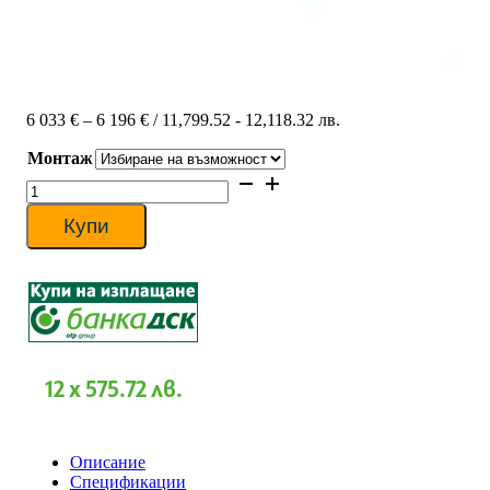
Price
6 033
€
–
6 196
€
/ 11,799.52 - 12,118.32 лв.
range:
Монтаж
6
033 €
количество
through
за
6
Колонен
Купи
196 €
климатик
Daikin
FVА125А/RZASG125MV1
Advance,
43
000
BTU,
Клас
12 x 575.72 лв.
А+
Описание
Спецификации