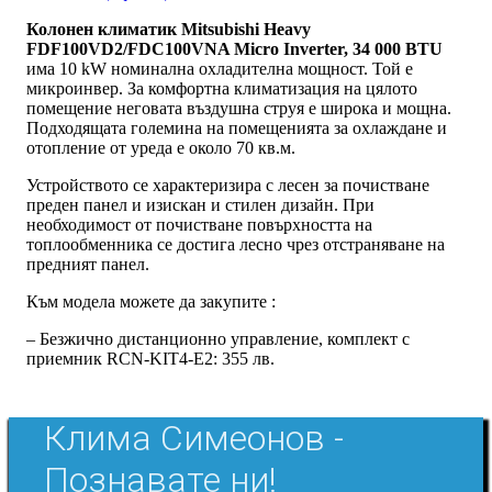
Колонен климатик Mitsubishi Heavy
FDF100VD2/FDC100VNA Micro Inverter, 34 000 BTU
има 10 kW номинална охладителна мощност. Той е
микроинвер. За комфортна климатизация на цялото
помещение неговата въздушна струя е широка и мощна.
Подходящата големина на помещенията за охлаждане и
отопление от уреда е около 70 кв.м.
Устройството се характеризира с лесен за почистване
преден панел и изискан и стилен дизайн. При
необходимост от почистване повърхността на
топлообменника се достига лесно чрез отстраняване на
предният панел.
Към модела можете да закупите :
– Безжично дистанционно управление, комплект с
приемник RCN-KIT4-E2: 355 лв.
Клима Симеонов -
Познавате ни!