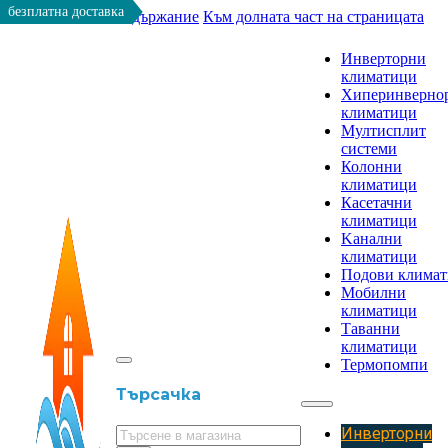
безплатна доставка
Към основното съдържание
Към долната част на страницата
Инверторни
климатици
Хиперинверно
климатици
Мултисплит
системи
Колонни
климатици
Касетачни
климатици
Kанални
климатици
Подови клима
Мобилни
климатици
Таванни
климатици
Термопомпи
Търсачка
Инверторни
Търсене