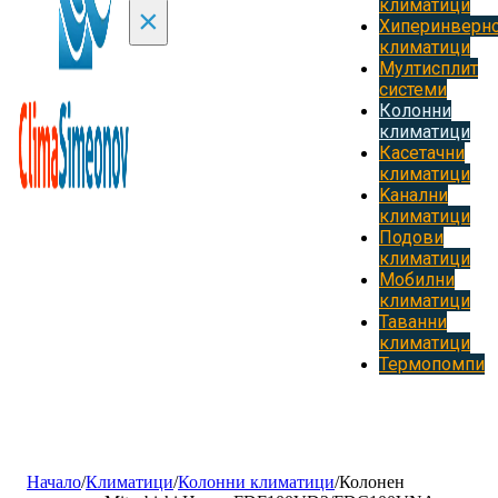
климатици
×
Хиперинверн
климатици
Мултисплит
системи
Колонни
климатици
Касетачни
климатици
Kанални
климатици
Подови
климатици
Мобилни
климатици
Таванни
климатици
Термопомпи
Начало
/
Климатици
/
Колонни климатици
/
Колонен