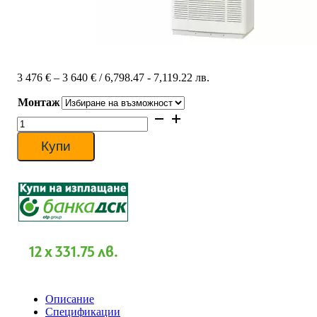
Price
3 476
€
–
3 640
€
/ 6,798.47 - 7,119.22 лв.
range:
Монтаж
3
476 €
количество
through
за
3
Колонен
Купи
640 €
климатик
Mitsubishi
Heavy
FDF100VD2/FDC100VNA
Micro
Inverter,
34
000
12 x 331.75 лв.
BTU
Описание
Спецификации