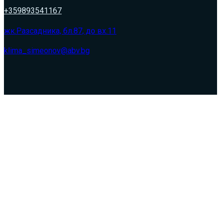
+359893541167
жк.Разсадника, бл.87, до вх.11
klima_simeonov@abv.bg