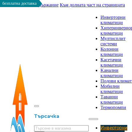
безплатна доставка
Към основното съдържание
Към долната част на страницата
Инверторни
климатици
Хиперинверно
климатици
Мултисплит
системи
Колонни
климатици
Касетачни
климатици
Kанални
климатици
Подови клима
Мобилни
климатици
Таванни
климатици
Термопомпи
Търсачка
Инверторни
Търсене