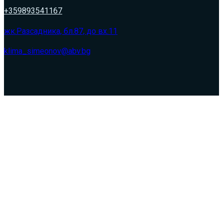
+359893541167
жк.Разсадника, бл.87, до вх.11
klima_simeonov@abv.bg