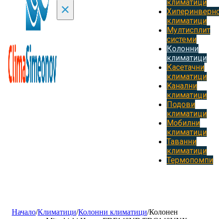
климатици
×
Хиперинверн
климатици
Мултисплит
системи
Колонни
климатици
Касетачни
климатици
Kанални
климатици
Подови
климатици
Мобилни
климатици
Таванни
климатици
Термопомпи
Начало
/
Климатици
/
Колонни климатици
/
Колонен