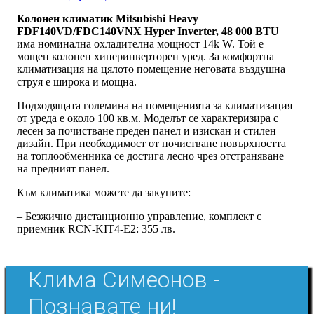
Колонен климатик Mitsubishi Heavy
FDF140VD/FDC140VNX Hyper Inverter, 48 000 BTU
има номинална охладителна мощност 14k W. Той е
мощен колонен хиперинверторен уред. За комфортна
климатизация на цялото помещение неговата въздушна
струя е широка и мощна.
Подходящата големина на помещенията за климатизация
от уреда е около 100 кв.м. Моделът се характеризира с
лесен за почистване преден панел и изискан и стилен
дизайн. При необходимост от почистване повърхността
на топлообменника се достига лесно чрез отстраняване
на предният панел.
Към климатика можете да закупите:
– Безжично дистанционно управление, комплект с
приемник RCN-KIT4-E2: 355 лв.
Клима Симеонов -
Познавате ни!