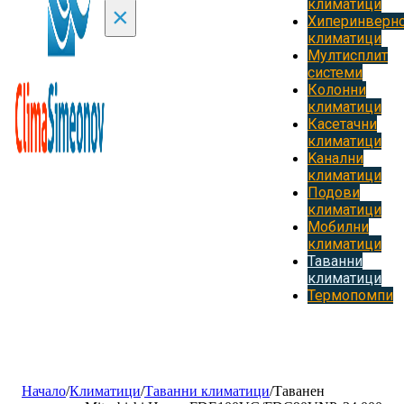
климатици
×
Хиперинверн
климатици
Мултисплит
системи
Колонни
климатици
Касетачни
климатици
Kанални
климатици
Подови
климатици
Мобилни
климатици
Таванни
климатици
Термопомпи
Начало
/
Климатици
/
Таванни климатици
/
Таванен