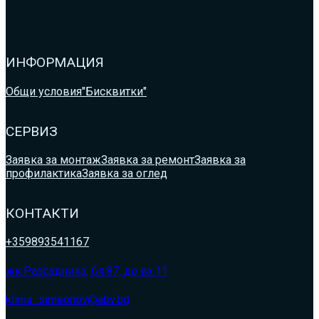
ИНФОРМАЦИЯ
Общи условия
"Бисквитки"
СЕРВИЗ
Заявка за монтаж
Заявка за ремонт
Заявка за
профилактика
Заявка за оглед
КОНТАКТИ
+359893541167
жк.Разсадника, бл.87, до вх.11
klima_simeonov@abv.bg