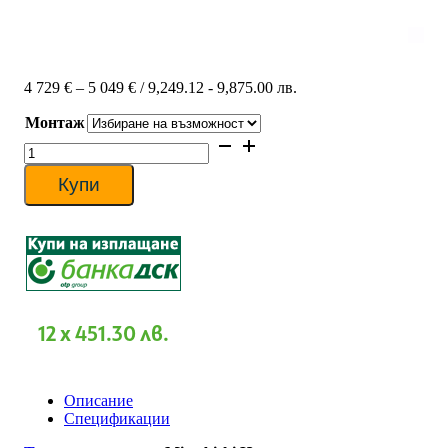
Price
4 729
€
–
5 049
€
/ 9,249.12 - 9,875.00 лв.
range:
Монтаж
4
729 €
количество
through
за
5
Таванен
Купи
049 €
климатик
Mitsubishi
Heavy
FDE100VG/FDC90VNP,
34
000
BTU,
Клас
12 x 451.30 лв.
А
Описание
Спецификации