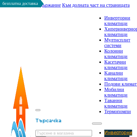
безплатна доставка
Към основното съдържание
Към долната част на страницата
Инверторни
климатици
Хиперинверно
климатици
Мултисплит
системи
Колонни
климатици
Касетачни
климатици
Kанални
климатици
Подови клима
Мобилни
климатици
Таванни
климатици
Термопомпи
Търсачка
Инверторни
Търсене