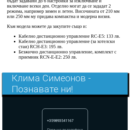
бъдат задавани до 6 настройки за изключване и
включване всеки ден. Отделно могат да се зададат 2
режима, например зимен и летен. Височината от 210 мм
или 250 мм му придава компактна и модерна визия.
Към модела можете да закупите също и:
Кабелно дистанционно управление RC-E5: 133 лв.
Кабелно дистанционно управление (за хотелски
стаи) RCH-E3: 195 лв.
Безжично дистанционно управление, комплект с
приемник RCN-E-E2: 250 лв.
Клима Симеонов -
Познавате ни!
+359893541167
Поръчка по телефона