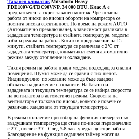
Таванен климатик
Mitsubishi Heavy
FDE100VG/FDC90VNP, 34 000 BTU, Клас А
е
предназначен за скрит таванен монтаж. Чрез плавна
работа от ниски до високи обороти на компресора се
постига висока ефективност. По време на режим AUTO
(Автоматично превключване), в зависимост разликата в
зададената температура и стайната температура, моделът
избира режим на работа. Когато в продължение на 15
минути, стайната температура се различава с 2°C от
зададената температура, климатикът сменя автоматично
режима между отопление и охлаждане.
Тихия режим на работа прави модела подходящ за спални
помещения. Шумът може да се сравни с тих шепот.
Индивидуално, по желание може да бъде зададен
обхватът на движение на клапите. На базата на
зададената и текущата температура се се избира скоростта
на вентилатора в автоматичен режим. Скоростта на
вентилатора е толкова по-висока, колкото е повече се
различава зададената от текущата температура.
В режим отопление при избор на функция таймер за сън
въздушната температура ще стане по-ниска първоначално
с 2°C, после с 3°C. След 5-8 часа уредът ще спре работа.
Благодарение на функция седмичен таймер могат да