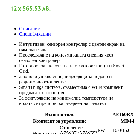
12 x 565.53 лв.
Описание
Спецификации
Интуитивен, сензорен контролер с цветен екран на
няколко езика.
Проследяване на консумираната енергия чрез
сензорен контролер.
Готовност за включване към фотоволтаици и Smart
Grid.
2-зоново управление, подходящо за подово и
радиаторно отопление.
SmartThings система, съвместима с Wi-Fi комплект,
предлаган като опция.
За осигуряване на минимална температура на
водата се препоръчва резервен нагревател
Външно тяло
AE160R
Комплект за управление
MIM-
Отопление
kW
16.0/15.0
A7/W35¹/A7/W55²
Номинален