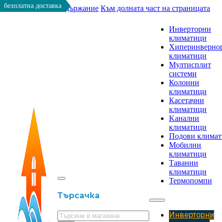
безплатна доставка
Към основното съдържание
Към долната част на страницата
Инверторни
климатици
Хиперинверно
климатици
Мултисплит
системи
Колонни
климатици
Касетачни
климатици
Kанални
климатици
Подови клима
Мобилни
климатици
Таванни
климатици
Термопомпи
Търсачка
Инверторни
Търсене