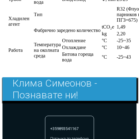
вода
R32 (Флу
Тип
парников г
Хладилен
ПГЗ=675)
агент
tCO₂e
1,49
Фабрично заредено количество
kg
2,20
Oтопление
°C
-25~35
Температура
Охлаждане
°C
10~46
Работа
на околната
Битова гореща
среда
°C
-25~43
вода
Клима Симеонов -
Познавате ни!
+359893541167
Поръчка по телефона