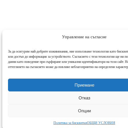
Управление на съгласие
За да осигурим най-добрите изживявания, ние използваме технологии като бисквит
или достъп до информация за устройството. Съгласието с тези технологии ще ни п
данни като поведение при сърфиране или уникални идентификатори на този сайт. Н
оттеглянето на съгласието може да повлияе неблагоприятно на определени характе
Приемане
Отказ
Опции
Политика за бисквитки
ОБЩИ УСЛОВИЯ