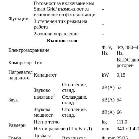
Готовност за включване към
Smart Grid/ възможност за
–
използване на фотоволтаици
Функции
3-степенен тих режим на
–
работа
2-зоново управление
–
Външно тяло
Φ, V,
3Ф, 380~4
Електрозахранване
Hz
Hz
BLDC дво
Компресор
Тип
–
роторен
Нагревател
Капацитет
kW
0,15
на дъното
Отопление,
dB(A)
52
Звуково
станд.
4
Охлаждане,
налягане
Звук
dB(A)
54
станд.
Звукова
Отопление,
dB(A)
66
мощност
станд.
Нетно тегло
kg
111,0
Размери
Нетни размери (Ш х В х Д)
mm
940 x 1 42
Тръба за
Тръби
Вход/изход
Φ, mm
25/25