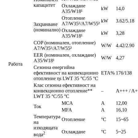
капацитет
Охлаждане
kW
14,0
A35/W18¹
Отопление
kW
3.62/5.18
A7/W35¹/A7/W55²
Захранване
(номинално)
Охлаждане
kW
3,28
A35/W18¹
COP (номинален, отопление)
W/W
4.42/2.90
A7/W35¹/A7/W55²
EER (номинален, охлаждане)
W/W
4,27
A35/W18¹
Работа
Сезонна енергийна
ефективност на конвекционно
ETA%
176/138
отопление ηs LWT 35 °C/55 °C
Клас сезонна ефективност на
конвекционно отопление**
–
A+++ / A+
LWT 35 °C/55 °C
MCA
A
12,00
Ток
MFA
A
16,10
Температура
Oтопление
°C
15~65
на
изходящата
Охлаждане
°C
5~25
2
вода