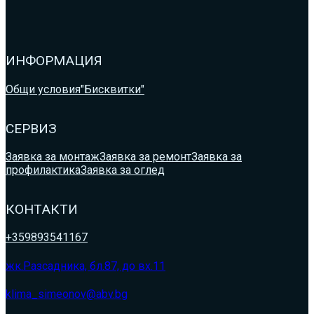
ИНФОРМАЦИЯ
Общи условия
"Бисквитки"
СЕРВИЗ
Заявка за монтаж
Заявка за ремонт
Заявка за
профилактика
Заявка за оглед
КОНТАКТИ
+359893541167
жк.Разсадника, бл.87, до вх.11
klima_simeonov@abv.bg