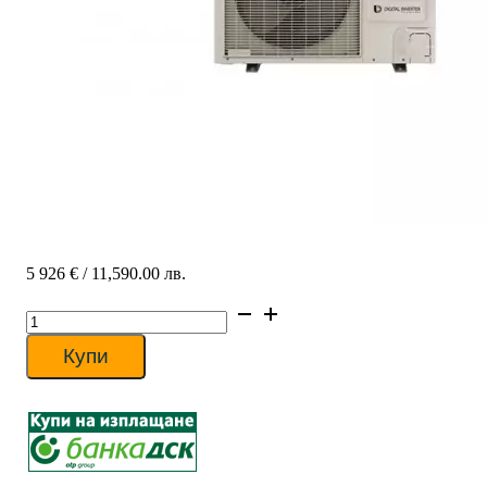
5 926
€
/ 11,590.00 лв.
количество
за
Трифазна
Купи
термопомпа
Samsung
EHS
Mono
AE160RXYDGG/EU