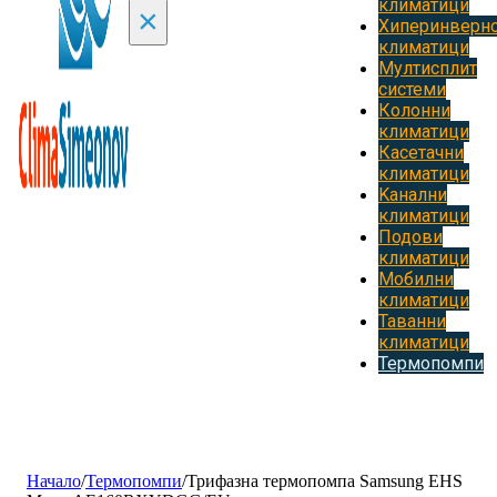
климатици
×
Хиперинверн
климатици
Мултисплит
системи
Колонни
климатици
Касетачни
климатици
Kанални
климатици
Подови
климатици
Мобилни
климатици
Таванни
климатици
Термопомпи
Начало
/
Термопомпи
/
Трифазна термопомпа Samsung EHS