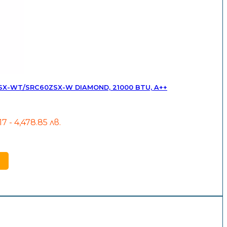
SX-WT/SRC60ZSX-W DIAMOND, 21000 BTU, A++
.17 - 4,478.85 лв.
gh