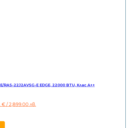
/RAS-22J2AVSG-E EDGE, 22000 BTU, Клас А++
nal
Текущата
2
€
/ 2,899.00 лв.
цена
е:
1
€
482 €