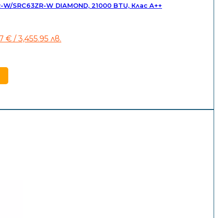
-W/SRC63ZR-W DIAMOND, 21000 BTU, Клас A++
inal
Текущата
67
€
/ 3,455.95 лв.
e
цена
:
е:
1
 €
767 €
/
37.84
3,455.95
лв..