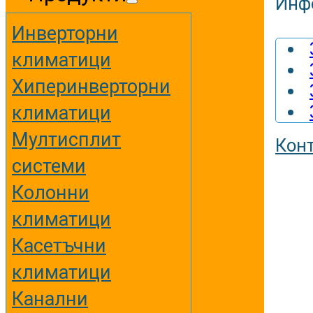
Инф
Инверторни
климатици
Хиперинверторни
климатици
Мултисплит
Кон
системи
Колонни
климатици
Касетъчни
климатици
Канални