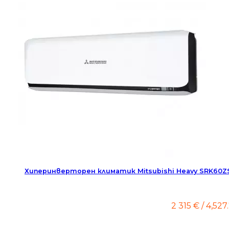
Хиперинверторен климатик Mitsubishi Heavy SRK60Z
2 315
€
/ 4,527