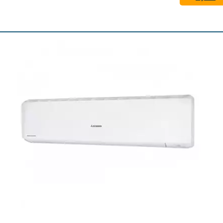
/
3,119
лв..