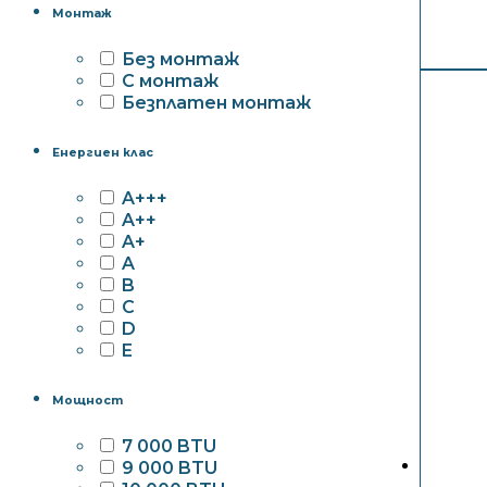
Монтаж
Без монтаж
С монтаж
Безплатен монтаж
Енергиен клас
A+++
A++
A+
A
B
C
D
E
Мощност
7 000 BTU
9 000 BTU