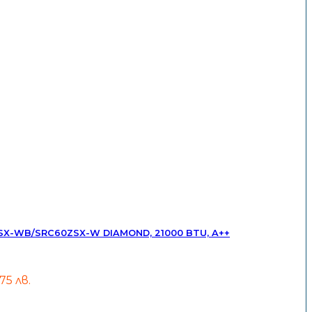
SX-WB/SRC60ZSX-W DIAMOND, 21000 BTU, A++
.75 лв.