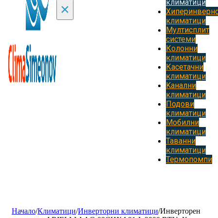
климатици
×
Хиперинверн
климатици
Мултисплит
системи
Колонни
климатици
Касетачни
климатици
Kанални
климатици
Подови
климатици
Мобилни
климатици
Таванни
климатици
Термопомпи
Начало
/
Климатици
/
Инверторни климатици
/
Инверторен