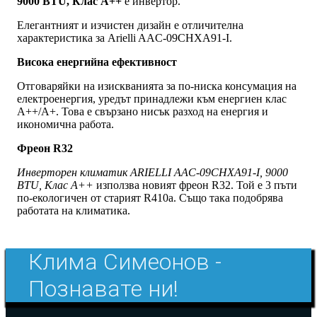
9000 BTU, Клас A++
e инвертор.
Елегантният и изчистен дизайн е отличителна
характеристика за Arielli AAC-09CHXA91-I.
Висока енергийна ефективност
Отговаряйки на изискванията за по-ниска консумация на
електроенергия, уредът принадлежи към енергиен клас
А++/А+. Това е свързано нисък разход на енергия и
икономична работа.
Фреон R32
Инверторен климатик ARIELLI AAC-09CHXA91-I, 9000
BTU, Клас A++
използва новият фреон R32. Той е 3 пъти
по-екологичен от старият R410a. Също така подобрява
работата на климатика.
Клима Симеонов -
Познавате ни!