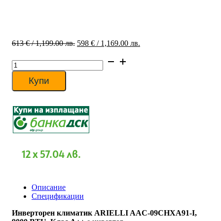
Original
Текущата
613
€
/ 1,199.00 лв.
598
€
/ 1,169.00 лв.
price
цена
количество
was:
е:
за
613 €
598 €
Инверторен
/
/
Купи
климатик
1,199.00
1,169.00
ARIELLI
лв..
лв..
AAC-
09CHXA91-
I,
9000
BTU,
Клас
12 x 57.04 лв.
A++
Описание
Спецификации
Инверторен климатик ARIELLI AAC-09CHXA91-I,