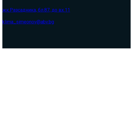
жк.Разсадника, бл.87, до вх.11
klima_simeonov@abv.bg