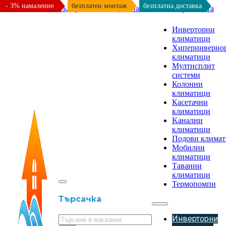
- 3% намаление
безплатен монтаж
безплатна доставка
Към основното съдържание
Към долната част на страницата
Инверторни
климатици
Хиперинверно
климатици
Мултисплит
системи
Колонни
климатици
Касетачни
климатици
Kанални
климатици
Подови клима
Мобилни
климатици
Таванни
климатици
Термопомпи
Търсачка
Инверторни
Търсене