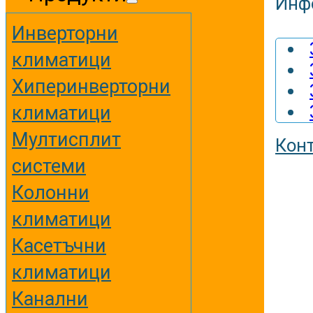
Инф
Инверторни
климатици
Хиперинверторни
климатици
Мултисплит
Кон
системи
Колонни
климатици
Касетъчни
климатици
Канални