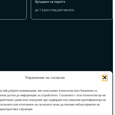
Връщане на парите
до 14 дни след доставката
Управление на съгласие
им най-добрите изживявания, ние използваме технологии като бисквитки за
и/или достъп до информация за устройството. Съгласието с тези технологии ще ни
бработваме данни като поведение при сърфиране или уникални идентификатори на
есъгласието или оттеглянето на съгласието може да повлияе неблагоприятно на
арактеристики и функции.