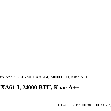
ик Arielli AAC-24CHXA61-I, 24000 BTU, Клас A++
XA61-I, 24000 BTU, Клас A++
Original
1 124
€
/ 2,199.00 лв.
1 063
€
/ 2
price