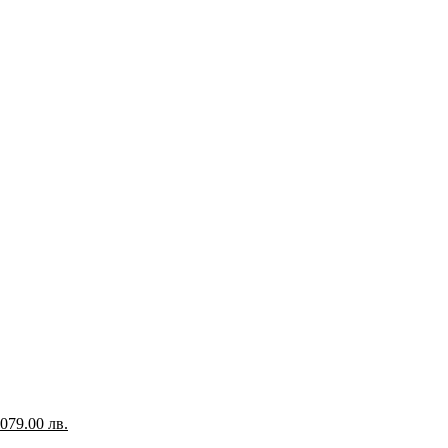
Текущата
,079.00 лв.
цена