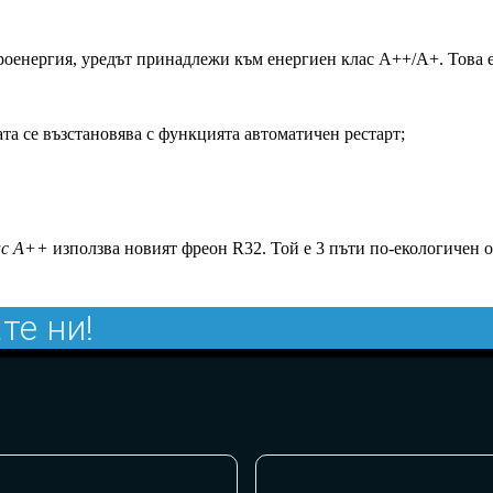
роенергия, уредът принадлежи към енергиен клас А++/А+. Това е
та се възстановява с функцията автоматичен рестарт;
ас A++
използва новият фреон R32. Той е 3 пъти по-екологичен о
те ни!