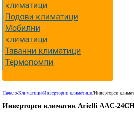
климатици
Подови климатици
Мобилни
климатици
Таванни климатици
Термопомпи
Начало
/
Климатици
/
Инверторни климатици
/
Инверторен климат
Инверторен климатик Arielli AAC-24CH