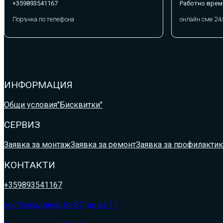
+359893541167
Работно врем
Поръчка по телефона
онлайн сме 24
ИНФОРМАЦИЯ
Общи условия
"Бисквитки"
СЕРВИЗ
Заявка за монтаж
Заявка за ремонт
Заявка за профилактик
КОНТАКТИ
+359893541167
жк.Разсадника, бл.87, до вх.11