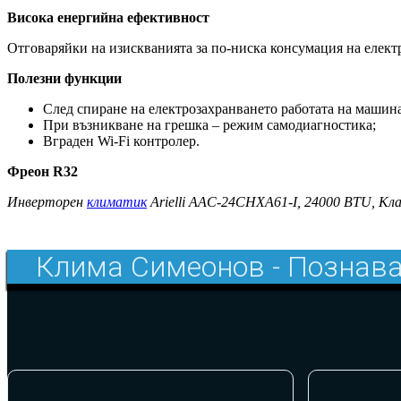
Висока енергийна ефективност
Отговаряйки на изискванията за по-ниска консумация на елект
Полезни функции
След спиране на електрозахранването работата на машина
При възникване на грешка – режим самодиагностика;
Вграден Wi-Fi контролер.
Фреон R32
Инверторен
климатик
Arielli AAC-24CHXA61-I, 24000 BTU, Кл
Клима Симеонов - Познава