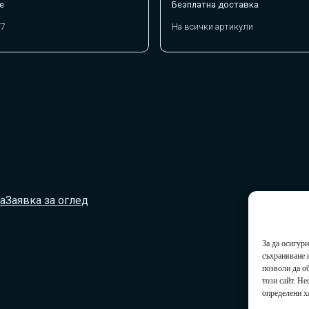
е
Безплатна доставка
/7
На всички артикули
а
Заявка за оглед
За да осигур
съхраняване 
позволи да о
този сайт. Н
определени х