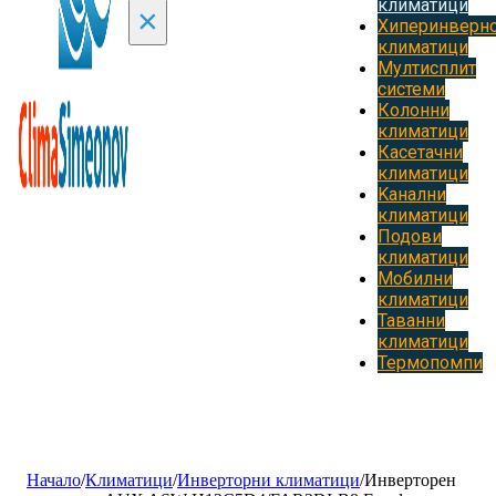
климатици
×
Хиперинверн
климатици
Мултисплит
системи
Колонни
климатици
Касетачни
климатици
Kанални
климатици
Подови
климатици
Мобилни
климатици
Таванни
климатици
Термопомпи
Начало
/
Климатици
/
Инверторни климатици
/
Инверторен