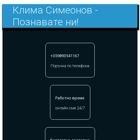
Клима Симеонов -
Познавате ни!
+359893541167
Поръчка по телефона
Работно време
онлайн сме 24/7