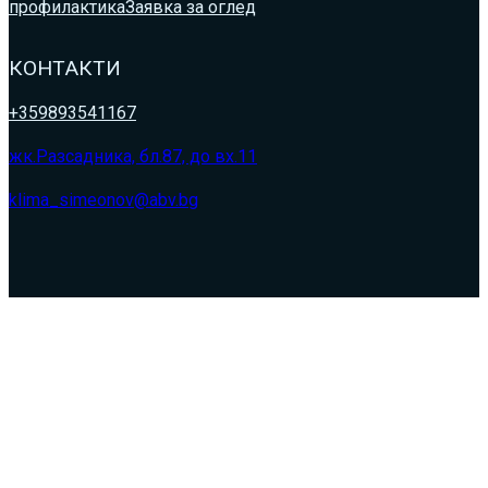
профилактика
Заявка за оглед
КОНТАКТИ
+359893541167
жк.Разсадника, бл.87, до вх.11
klima_simeonov@abv.bg