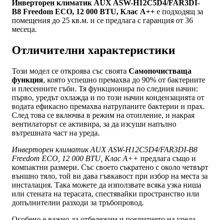
Инверторен климатик AUX ASW-H12C5D4/FAR3DI-
B8 Freedom ECO, 12 000 BTU, Клас A++
е подходящ за
помещения до 25 кв.м. и се предлага с гаранция от 36
месеца.
Отличителни характеристики
Този модел се откроява със своята
Самопочистваща
функция
, която успешно премахва до 90% от бактериите
и плесенните гъби. Тя функционира по следния начин:
първо, уредът охлажда и по този начин кондензацията от
водата ефикасно премахва натрупаните бактерии и прах.
След това се включва в режим на отопление, и накрая
вентилаторът се активира, за да изсуши напълно
вътрешната част на уреда.
Инверторен климатик AUX ASW-H12C5D4/FAR3DI-B8
Freedom ECO, 12 000 BTU, Клас A++
предлага също и
компактни размери. Със своето съкратено с около четвърт
външно тяло, той ви дава гъвкавост при избор на места за
инсталация. Така можете да използвате всяка узка ниша
или стената на терасата, спестявайки пространство или
допълнителни разходи за тръбопровод.
Особено е важно да отбележим и покритието на уреда