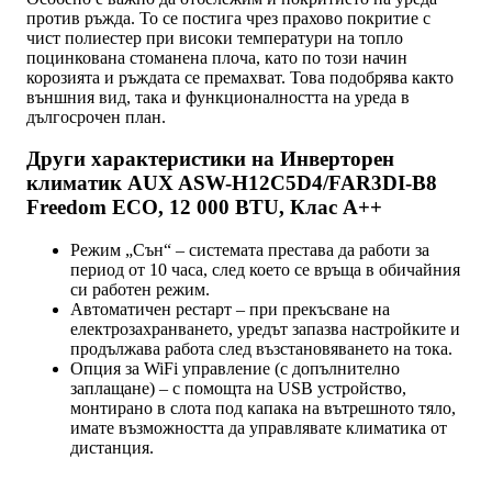
против ръжда. То се постига чрез прахово покритие с
чист полиестер при високи температури на топло
поцинкована стоманена плоча, като по този начин
корозията и ръждата се премахват. Това подобрява както
външния вид, така и функционалността на уреда в
дългосрочен план.
Други характеристики на Инверторен
климатик AUX ASW-H12C5D4/FAR3DI-B8
Freedom ECO, 12 000 BTU, Клас A++
Режим „Сън“ – системата престава да работи за
период от 10 часа, след което се връща в обичайния
си работен режим.
Автоматичен рестарт – при прекъсване на
електрозахранването, уредът запазва настройките и
продължава работа след възстановяването на тока.
Опция за WiFi управление (с допълнително
заплащане) – с помощта на USB устройство,
монтирано в слота под капака на вътрешното тяло,
имате възможността да управлявате климатика от
дистанция.