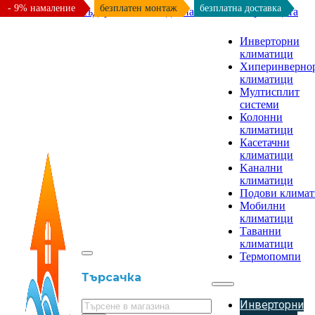
- 9% намаление
безплатен монтаж
безплатна доставка
Към основното съдържание
Към долната част на страницата
Инверторни
климатици
Хиперинверно
климатици
Мултисплит
системи
Колонни
климатици
Касетачни
климатици
Kанални
климатици
Подови клима
Мобилни
климатици
Таванни
климатици
Термопомпи
Търсачка
Инверторни
Търсене