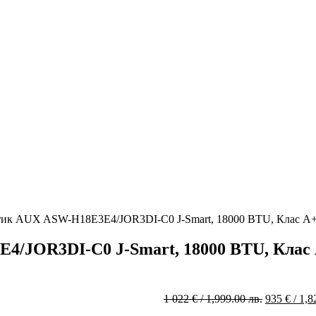
тик AUX ASW-H18E3E4/JOR3DI-C0 J-Smart, 18000 BTU, Клас A
4/JOR3DI-C0 J-Smart, 18000 BTU, Клас
Original
1 022
€
/ 1,999.00 лв.
935
€
/ 1,8
price