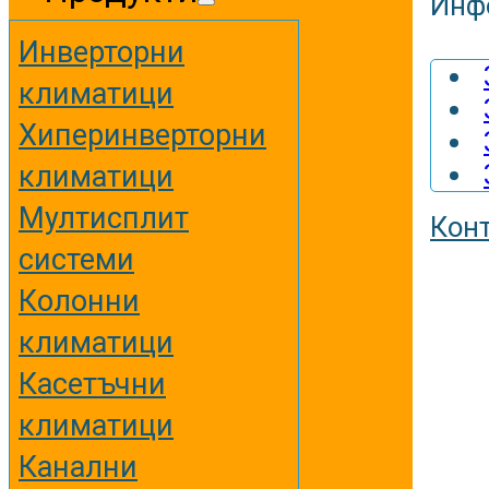
Инф
Инверторни
климатици
Хиперинверторни
климатици
Мултисплит
Кон
системи
Колонни
климатици
Касетъчни
климатици
Канални