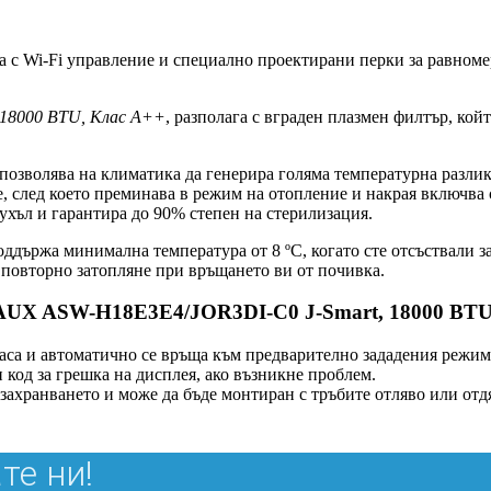
а с Wi-Fi управление и специално проектирани перки за равномер
18000 BTU, Клас A++
, разполага с вграден плазмен филтър, кой
озволява на климатика да генерира голяма температурна разлика
, след което преминава в режим на отопление и накрая включва с
ухъл и гарантира до 90% степен на стерилизация.
ддържа минимална температура от 8 ºC, когато сте отсъствали з
 повторно затопляне при връщането ви от почивка.
 AUX ASW-H18E3E4/JOR3DI-C0 J-Smart, 18000 BTU
 часа и автоматично се връща към предварително зададения режи
н код за грешка на дисплея, ако възникне проблем.
захранването и може да бъде монтиран с тръбите отляво или отдя
те ни!