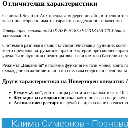
Отличителни характеристики
Серията J-Smart от Aux предлага модерен дизайн, вътрешни тел
този инверторен климатик гарантира надеждност и качество.
Инверторен климатик AUX ASW-H18E3E4/JOR3DI-C0 J-Smart, 
задимяването.
Системата разполага също със самопочистваща функция, която п
което премахва натрупаните прах и бактерии чрез кондензиране
уреда. Тази функция предотвратява развитието на бактерии и м
Режимът „Ваканция“ е полезна функция на този модел, която по
охлаждане на жилището ви и ви спестява енергия и средства за
Други характеристики на Инверторен климатик
Режим „Сън“
, който спира работата на климатика за 10
Функция за самодиагностика
, която показва специфиче
Автоматичен рестарт
в случай на прекъсване на електро
Клима Симеонов - Познава