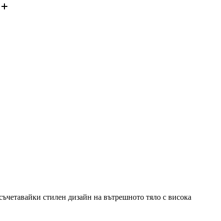
е:
935 €
/
1,829.00
лв..
 съчетавайки стилен дизайн на вътрешното тяло с висока