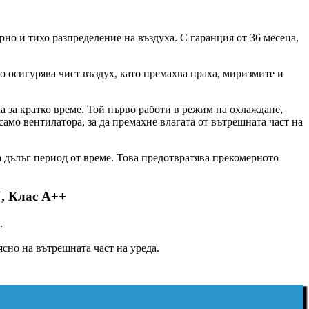
но и тихо разпределение на въздуха. С гаранция от 36 месеца,
то осигурява чист въздух, като премахва праха, миризмите и
 за кратко време. Той първо работи в режим на охлаждане,
амо вентилатора, за да премахне влагата от вътрешната част на
а дълъг период от време. Това предотвратява прекомерното
, Клас A++
м.
сно на вътрешната част на уреда.