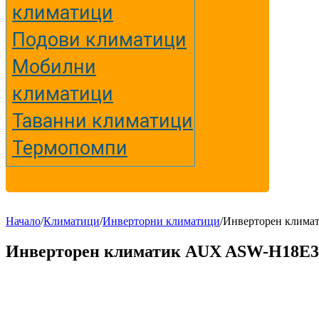
климатици
Подови климатици
Мобилни
климатици
Таванни климатици
Термопомпи
Начало
/
Климатици
/
Инверторни климатици
/
Инверторен клима
Инверторен климатик AUX ASW-H18E3E