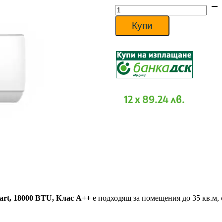
количество
was:
за
1
Инверторен
022 €
Купи
климатик
/
AUX
1,999.00
ASW-
лв..
H18E3E4/JOR3DI-
C0
J-
Smart,
18000
12 x 89.24 лв.
BTU,
Клас
A++
rt, 18000 BTU, Клас A++
е подходящ за помещения до 35 кв.м,