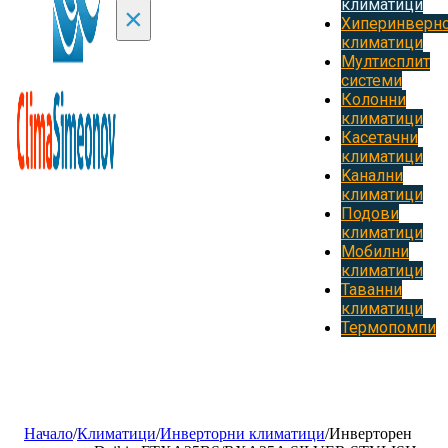
климатици
×
Хиперинверн
климатици
Мултисплит
системи
Колонни
климатици
Касетачни
климатици
Kанални
климатици
Подови
климатици
Мобилни
климатици
Таванни
климатици
Термопомпи
Начало
/
Климатици
/
Инверторни климатици
/
Инверторен