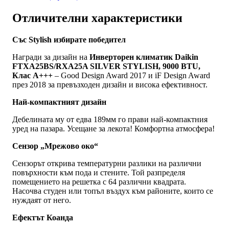
Отличителни характеристики
Със Stylish избирате победител
Награди за дизайн на
Инверторен климатик Daikin
FTXA25BS/RXA25A SILVER STYLISH, 9000 BTU,
Клас A+++
– Good Design Award 2017 и iF Design Award
през 2018 за превъзходен дизайн и висока ефективност.
Най-компактният дизайн
Дебелината му от едва 189мм го прави най-компактния
уред на пазара. Усещане за лекота! Комфортна атмосфера!
Сензор „Мрежово око“
Сензорът открива температурни разлики на различни
повърхности към пода и стените. Той разпределя
помещението на решетка с 64 различни квадрата.
Насочва студен или топъл въздух към районите, които се
нуждаят от него.
Ефектът Коанда