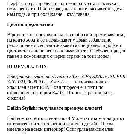
Перфектно разпределяне на температурата и въздуха в
помещението! При охлаждане клапите насочват въздуха
към пода, а при охлаждане – към тавана.
Цветни предложения
В резултат на проучване на разнообразни преживявания ,
на които хората се наслаждават у дома: забавление,
рекласиране и съсредоточаване са специално подбрани
цветовете на панелите на климатиците. Сребърен преден
панел в комбинация с черни страни за този модел.
BLUEVOLUTION
Инверторен климатик Daikin FTXA25BS/RXA25A SILVER
STYLISH, 9000 BTU, Клас A+++
използва новият
хладилен агент R32. Новият фреон е 3 пъти по-
екологичен от стария R410a. По-нисък разход на ел.
енергия!
Daikin Stylish: получавате премиум климат!
Най-компактното стенно тяло! Моделът е комбинация от
интелигентни технологии и отличен дизайн. Пасва
идеално на всеки интериор! Осигурява максимален