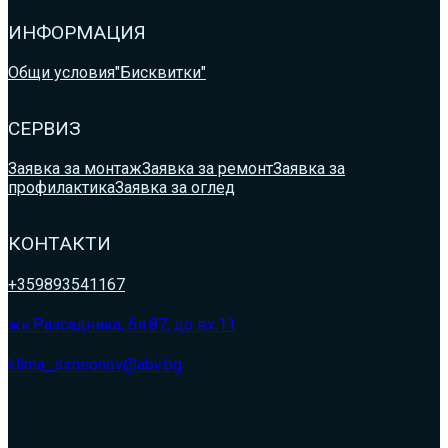
ИНФОРМАЦИЯ
Общи условия
"Бисквитки"
СЕРВИЗ
Заявка за монтаж
Заявка за ремонт
Заявка за
профилактика
Заявка за оглед
КОНТАКТИ
+359893541167
жк.Разсадника, бл.87, до вх.11
klima_simeonov@abv.bg