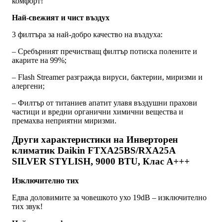
комфорт!
Най-свежият и чист въздух
3 филтъра за най-добро качество на въздуха:
– Сребърният пречистващ филтър потиска полените и
акарите на 99%;
– Flash Streamer разгражда вируси, бактерии, миризми и
алергени;
– Филтър от титаниев апатит улавя въздушни прахови
частици и вредни органични химични вещества и
премахва неприятни миризми.
Други характеристики на Инверторен
климатик Daikin FTXA25BS/RXA25A
SILVER STYLISH, 9000 BTU, Клас A+++
Изключително тих
Едва доловимите за човешкото ухо 19dB – изключително
тих звук!