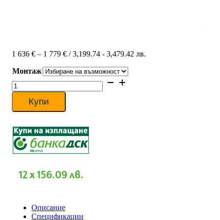
Price
1 636
€
–
1 779
€
/ 3,199.74 - 3,479.42 лв.
range:
Монтаж
1
636 €
количество
through
за
1
Инверторен
Купи
779 €
климатик
Daikin
FTXA25BS/RXA25A
SILVER
STYLISH,
9000
BTU,
Клас
12 x 156.09 лв.
A+++
Описание
Спецификации