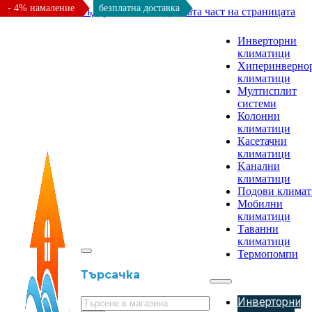
- 4% намаление
безплатна доставка
Към основното съдържание
Към долната част на страницата
Инверторни
климатици
Хиперинверно
климатици
Мултисплит
системи
Колонни
климатици
Касетачни
климатици
Kанални
климатици
Подови клима
Мобилни
климатици
Таванни
климатици
Термопомпи
Търсачка
Инверторни
Търсене