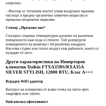
алергени;
– Филтър от титаниев апатит улавя въздушни прахови
частици и вредни органични химични вещества и
премахва неприятни миризми.
Сензор „Мрежово око“
Сензорът открива температурни разлики на различни
повърхности към пода и стените. Той разпределя
помещението на решетка с 64 различни квадрата.
Насочва студен или топъл въздух към районите, които се
нуждаят от него.
Други характеристики на Инверторен
климатик Daikin FTXA35BS/RXA35A
SILVER STYLISH, 12000 BTU, Клас A+++
Вграден WiFi адаптер
Контрол на климатика от всяка точка на света чрез
смартфон или таблет.
Най-висока ефективност