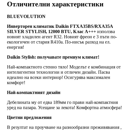
Отличителни характеристики
BLUEVOLUTION
Инверторен климатик Daikin FTXA35BS/RXA35A
SILVER STYLISH, 12000 BTU, Клас A+++
използва
новият хладилен агент R32. Новият фреон е 3 пъти по-
екологичен от стария R410a. По-нисък разход на ел.
енергия!
Daikin Stylish: получавате премиум климат!
Най-компактното стенно тяло! Моделът е комбинация от
интелигентни технологии и отличен дизайн. Пасва
идеално на всеки интериор! Осигурява максимален
комфорт!
Най-компактният дизайн
Дебелината му от едва 189мм го прави най-компактния
уред на пазара. Усещане за лекота! Комфортна атмосфера!
Цветни предложения
В резултат на проучване на разнообразни преживявания ,