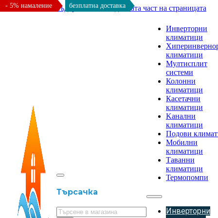
- 5% намаление
безплатна доставка
Към основното съдържание
Към долната част на страницата
Инверторни
климатици
Хиперинверно
климатици
Мултисплит
системи
Колонни
климатици
Касетачни
климатици
Kанални
климатици
Подови клима
Мобилни
климатици
Таванни
климатици
Термопомпи
Търсачка
Инверторни
Търсене