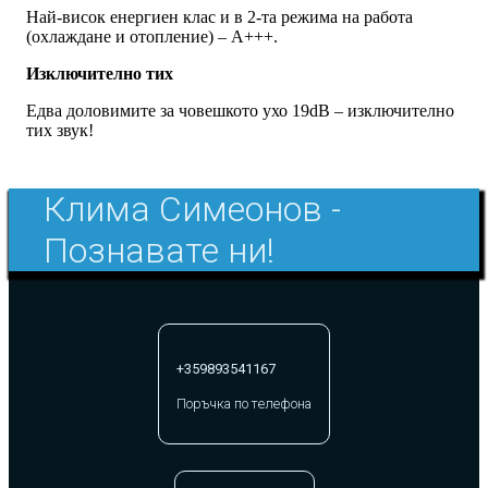
Най-висок енергиен клас и в 2-та режима на работа
(охлаждане и отопление) – А+++.
Изключително тих
Едва доловимите за човешкото ухо 19dB – изключително
тих звук!
Клима Симеонов -
Познавате ни!
+359893541167
Поръчка по телефона