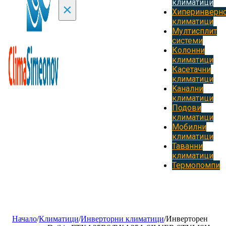
климатици
×
Хиперинверн
климатици
Мултисплит
системи
Колонни
климатици
Касетачни
климатици
Kанални
климатици
Подови
климатици
Мобилни
климатици
Таванни
климатици
Термопомпи
Начало
/
Климатици
/
Инверторни климатици
/
Инверторен