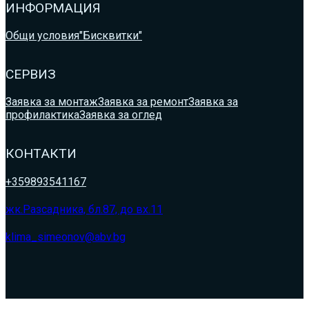
ИНФОРМАЦИЯ
Общи условия
"Бисквитки"
СЕРВИЗ
Заявка за монтаж
Заявка за ремонт
Заявка за
профилактика
Заявка за оглед
КОНТАКТИ
+359893541167
жк.Разсадника, бл.87, до вх.11
klima_simeonov@abv.bg