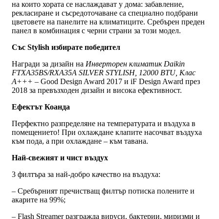
на които хората се наслаждават у дома: забавление,
рекласиране и съсредоточаване са специално подбрани
цветовете на панелите на климатиците. Сребърен преден
панел в комбинация с черни страни за този модел.
Със Stylish избирате победител
Награди за дизайн на
Инверторен климатик Daikin
FTXA35BS/RXA35A SILVER STYLISH, 12000 BTU, Клас
A+++
– Good Design Award 2017 и iF Design Award през
2018 за превъзходен дизайн и висока ефективност.
Ефектът Коанда
Перфектно разпределяне на температурата и въздуха в
помещението! При охлаждане клапите насочват въздуха
към пода, а при охлаждане – към тавана.
Най-свежият и чист въздух
3 филтъра за най-добро качество на въздуха:
– Сребърният пречистващ филтър потиска полените и
акарите на 99%;
– Flash Streamer разгражда вируси, бактерии, миризми и