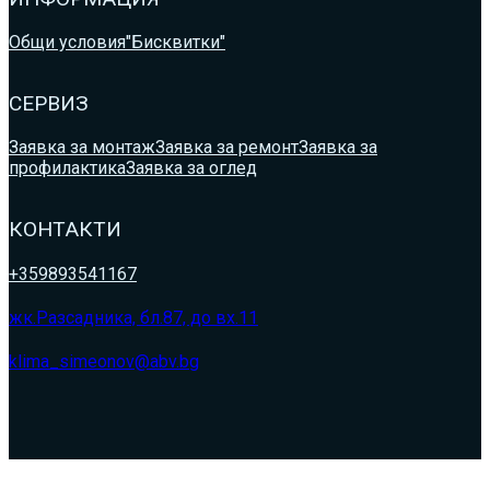
Общи условия
"Бисквитки"
СЕРВИЗ
Заявка за монтаж
Заявка за ремонт
Заявка за
профилактика
Заявка за оглед
КОНТАКТИ
+359893541167
жк.Разсадника, бл.87, до вх.11
klima_simeonov@abv.bg