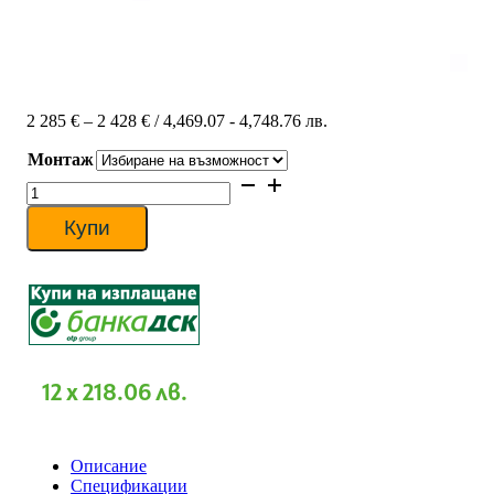
Price
2 285
€
–
2 428
€
/ 4,469.07 - 4,748.76 лв.
range:
Монтаж
2
285 €
количество
through
за
2
Инверторен
Купи
428 €
климатик
Daikin
FTXA42BB/RXA42B
BLACK
STYLISH,
14000
BTU,
Клас
12 x 218.06 лв.
A++
Описание
Спецификации