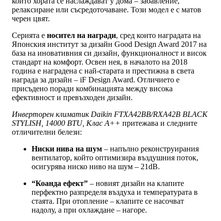
които хората се наслаждават у дома – забавление,
релаксиране или съсредоточаване. Този модел е с матов
черен цвят.
Серията е
носител на награди
, сред които наградата на
Японския институт за дизайн Good Design Award 2017 на
база на иновативния си дизайн, функционалност и висок
стандарт на комфорт. Освен нея, в началото на 2018
година е наградена с най-старата и престижна в света
награда за дизайн – iF Design Award. Отличието е
присъдено поради комбинацията между висока
ефективност и превъзходен дизайн.
Инверторен климатик Daikin FTXA42BB/RXA42B BLACK
STYLISH, 14000 BTU, Клас A++
притежава и следните
отличителни белези:
Ниски нива на шум
– напълно реконструирания
вентилатор, който оптимизира въздушния поток,
осигурява ниско ниво на шум – 21dB.
“Коанда ефект”
– новият дизайн на клапите
перфектно разпределя въздуха и температурата в
стаята. При отопление – клапите се насочват
надолу, а при охлаждане – нагоре.