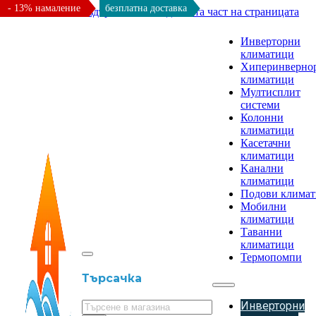
- 13% намаление
безплатна доставка
Към основното съдържание
Към долната част на страницата
Инверторни
климатици
Хиперинверно
климатици
Мултисплит
системи
Колонни
климатици
Касетачни
климатици
Kанални
климатици
Подови клима
Мобилни
климатици
Таванни
климатици
Термопомпи
Търсачка
Инверторни
Търсене