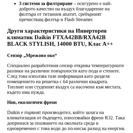
3 системи за филтриране
– осигурено е най-
доброто качество на въздух благодарение на
филтъра от титаниев апатит, сребърният
пречистващ филтър и Flash Streamer.
Други характеристики на Инверторен
климатик Daikin FTXA42BB/RXA42B
BLACK STYLISH, 14000 BTU, Клас A++
Сензор „Мрежово око“
Специално разработения сензор открива температурните
разлики на различни повърхности като пода и стените.
След това използва тази информация като разделя
помещението на решетка с 64 различни квадрата.
Топлият или студеният въздух са насочени към местата,
където има нужда.
Нов, екологичен фреон
Daikin е първият производител, който залага на
климатизация от бъдещето, използвайки фреон R32. Така
допринася за опазването на околната среда и
едновременно с това води до по-нисък разход на енергия.