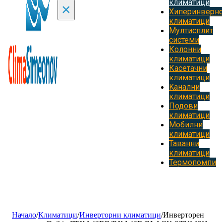
климатици
×
Хиперинверн
климатици
Мултисплит
системи
Колонни
климатици
Касетачни
климатици
Kанални
климатици
Подови
климатици
Мобилни
климатици
Таванни
климатици
Термопомпи
Начало
/
Климатици
/
Инверторни климатици
/
Инверторен