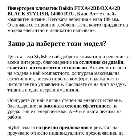
Инверторен климатик Daikin FTXA42BB/RXA42B
BLACK STYLISH, 14000 BTU, Клас A++
е с най-
компактен дизайн. Неговата дебелина е едва 189 мм.
Отличава се с приятно заоблени ъгли, които придават на
модела елегантно и деликатно излъчване.
Защо да изберете този модел?
Цялата гама Stylish е най-доброто климатично решение за
всеки интериор, благодарение на
отличния си дизайн,
съчетан с интелигентни технологии
. Вътрешното тяло
на модела е най-компактното, осигурява максимална
ефективност, високо ниво на комфорт, надеждност и
интелигентно управление. Насладете се на чист въздух,
тишина и една несравнима визия.
Осигурете си най-висока степен на енергоспестяване,
благодарение на
високата сезонна ефективност
на
уреда. Той е с енергиен клас A++ и в двата режима на
работа.
Stylish залага на
цветни предложения
в резултат на
проучване относно индивидуалните преживявания, на