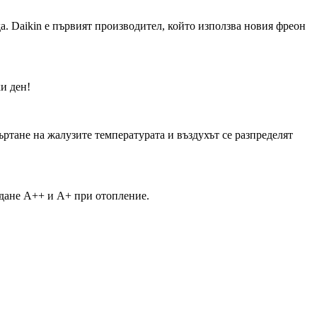
а. Daikin е първият производител, който използва новия фреон
и ден!
ртане на жалузите температурата и въздухът се разпределят
ждане А++ и А+ при отопление.