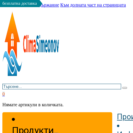
безплатна доставка
Към основното съдържание
Към долната част на страницата
Търсене
0
Нямате артикули в количката.
Про
Продукти