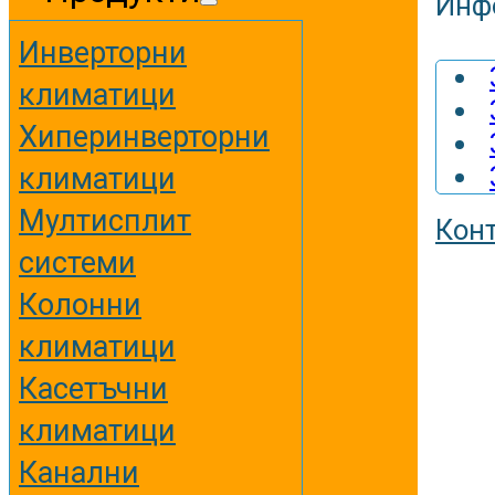
Инф
Инверторни
климатици
Хиперинверторни
климатици
Мултисплит
Кон
системи
Колонни
климатици
Касетъчни
климатици
Канални