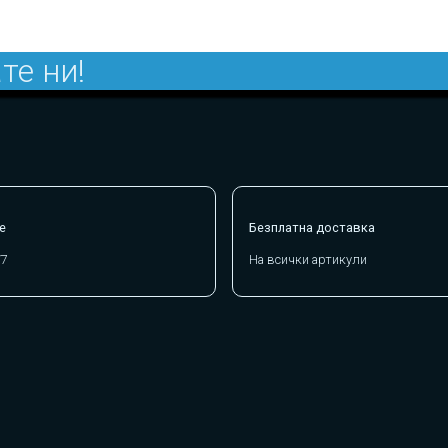
те ни!
е
Безплатна доставка
/7
На всички артикули