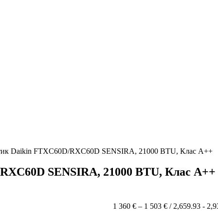
тик Daikin FTXC60D/RXC60D SENSIRA, 21000 BTU, Клас A++
/RXC60D SENSIRA, 21000 BTU, Клас A++
Price
1 360
€
–
1 503
€
/ 2,659.93 - 2,
range: