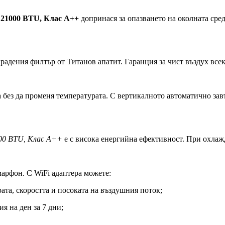
21000 BTU, Клас A++
допринася за опазването на околната сред
адения филтър от Титанов апатит. Гаранция за чист въздух всек
 без да променя температурата. С вертикалното автоматично завъ
00 BTU, Клас A++
е с висока енергийна ефективност. При охла
марфон. С WiFi адаптера можете:
ата, скоростта и посоката на въздушния поток;
я на ден за 7 дни;