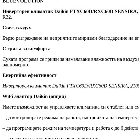
BLUEVOLUTION
Инверторен климатик Daikin FTXC60D/RXC60D SENSIRA, 
R32.
Свеж въздух
Бързо разграждане на неприятните миризми благодарение на вгр
С грижа за комфорта
Сухата програма се грижи за намаляване влажността на въздуха
равномерно.
Енергийна ефективност
Инверторен климатик Daikin FTXC60D/RXC60D SENSIRA, 210
WiFi адаптор Daikin (опция)
Имате възможност да управлявате климатика си с таблет или с
– да контролирате режима на работа, настройката на температур
– да програмирате режим на температура и работа с до 6 действи
– да следите състоянието на вашия климатик.