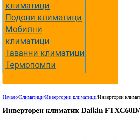
климатици
Подови климатици
Мобилни
климатици
Таванни климатици
Термопомпи
Начало
/
Климатици
/
Инверторни климатици
/
Инверторен клима
Инверторен климатик Daikin FTXC60D