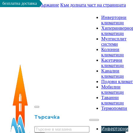
безплатна доставка
Към основното съдържание
Към долната част на страницата
Инверторни
климатици
Хиперинверно
климатици
Мултисплит
системи
Колонни
климатици
Касетачни
климатици
Kанални
климатици
Подови клима
Мобилни
климатици
Таванни
климатици
Термопомпи
Търсачка
Инверторни
Търсене