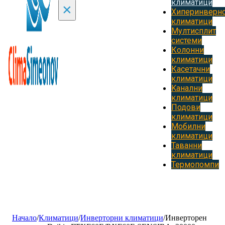
климатици
×
Хиперинверн
климатици
Мултисплит
системи
Колонни
климатици
Касетачни
климатици
Kанални
климатици
Подови
климатици
Мобилни
климатици
Таванни
климатици
Термопомпи
Начало
/
Климатици
/
Инверторни климатици
/
Инверторен