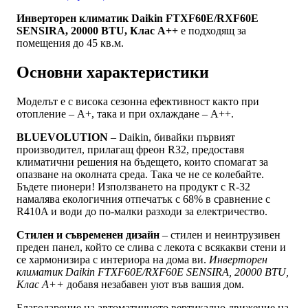
Инверторен климатик Daikin FTXF60E/RXF60E
SENSIRA, 20000 BTU, Клас A++
e подходящ за
помещения до 45 кв.м.
Основни характеристики
Моделът е с висока сезонна ефективност както при
отопление – А+, така и при охлаждане – А++.
BLUEVOLUTION
– Daikin, бивайки първият
производител, прилагащ фреон R32, предоставя
климатични решения на бъдещето, които спомагат за
опазване на околната среда. Така че не се колебайте.
Бъдете пионери! Използването на продукт с R-32
намалява екологичния отпечатък с 68% в сравнение с
R410A и води до по-малки разходи за електричество.
Стилен и съвременен дизайн
– стилен и неинтрузивен
преден панел, който се слива с лекота с всякакви стени и
се хармонизира с интериора на дома ви.
Инверторен
климатик Daikin FTXF60E/RXF60E SENSIRA, 20000 BTU,
Клас A++
добавя незабавен уют във вашия дом.
Благодарение на автоматичното вертикално движение на