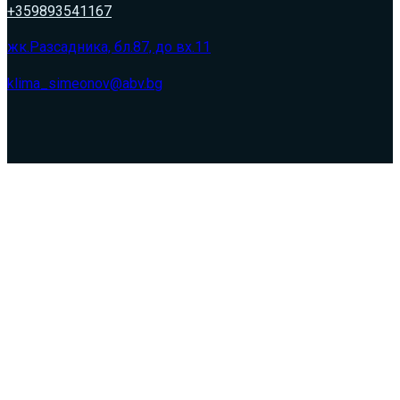
+359893541167
жк.Разсадника, бл.87, до вх.11
klima_simeonov@abv.bg