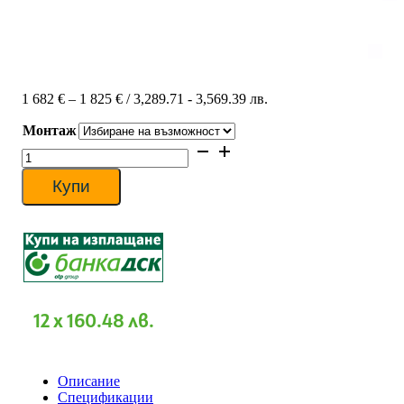
Price
1 682
€
–
1 825
€
/ 3,289.71 - 3,569.39 лв.
range:
Монтаж
1
682 €
количество
through
за
1
Инверторен
Купи
825 €
климатик
Daikin
FTXF60E/RXF60E
SENSIRA,
20000
BTU,
Клас
A++
12 x 160.48 лв.
Описание
Спецификации