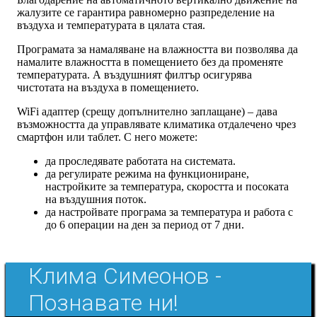
жалузите се гарантира равномерно разпределение на
въздуха и температурата в цялата стая.
Програмата за намаляване на влажността ви позволява да
намалите влажността в помещението без да променяте
температурата. А въздушният филтър осигурява
чистотата на въздуха в помещението.
WiFi адаптер (срещу допълнително заплащане) – дава
възможността да управлявате климатика отдалечено чрез
смартфон или таблет. С него можете:
да проследявате работата на системата.
да регулирате режима на функциониране,
настройките за температура, скоростта и посоката
на въздушния поток.
да настройвате програма за температура и работа с
до 6 операции на ден за период от 7 дни.
Клима Симеонов -
Познавате ни!