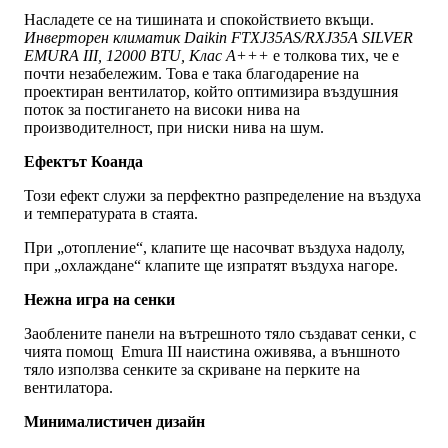
Насладете се на тишината и спокойствието вкъщи.
Инверторен климатик Daikin FTXJ35AS/RXJ35A SILVER
EMURA III, 12000 BTU, Клас A+++
е толкова тих, че е
почти незабележим. Това е така благодарение на
проектиран вентилатор, който оптимизира въздушния
поток за постигането на високи нива на
производителност, при ниски нива на шум.
Ефектът Коанда
Този ефект служи за перфектно разпределение на въздуха
и температурата в стаята.
При „отопление“, клапите ще насочват въздуха надолу,
при „охлаждане“ клапите ще изпратят въздуха нагоре.
Нежна игра на сенки
Заоблените панели на вътрешното тяло създават сенки, с
чията помощ Emura III наистина оживява, а външното
тяло използва сенките за скриване на перките на
вентилатора.
Минималистичен дизайн