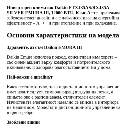
Инверторен климатик Daikin FTXJ35AS/RXJ35A
SILVER EMURA III, 12000 BTU, Клас A+++
притежава
забележителен дизайн и е с най-висок клас на енергийна
ефективност – A+++ и при отопление и при охлаждане.
Основни характеристики на модела
Здравейте, аз съм Daikin EMURA III
Daikin Emura използва подход, ориентиран към хората –
със силен акцент върху комфорта и потребителското
изживяване. Подобрява благосъстоянието Ви у дома.
Най-важен е дизайнът
Както стенното тяло, така и дистанционното управление
имат извит силует, символизиращ въздушния поток, а
синьото око е разпознаваем, отличителен елемент.
Изчистената елегантност идеално се вписва в интериора
на Вашия дом. Моделът и дистанционното управление са
в цвят сребро
Заоблени линии