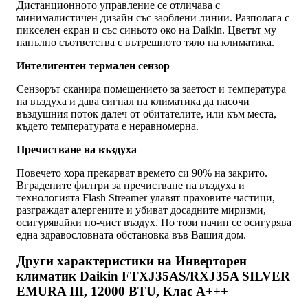
Дистанционното управление се отличава с
минималистичен дизайн със заоблени линии. Разполага с
пикселен екран и със синьото око на Daikin. Цветът му
напълно съответства с вътрешното тяло на климатика.
Интелигентен термален сензор
Сензорът сканира помещението за заетост и температура
на въздуха и дава сигнал на климатика да насочи
въздушния поток далеч от обитателите, или към места,
където температурата е неравномерна.
Пречистване на въздуха
Повечето хора прекарват времето си 90% на закрито.
Вградените филтри за пречистване на въздуха и
технологията Flash Streamer улавят праховите частици,
разграждат алергените и убиват досадните миризми,
осигурявайки по-чист въздух. По този начин се осигурява
една здравословната обстановка във Вашия дом.
Други характеристики на Инверторен
климатик Daikin FTXJ35AS/RXJ35A SILVER
EMURA III, 12000 BTU, Клас A+++