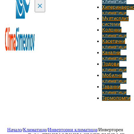
климатици
×
Хиперинверн
климатици
Мултисплит
системи
Колонни
климатици
Касетачни
климатици
Kанални
климатици
Подови
климатици
Мобилни
климатици
Таванни
климатици
Термопомпи
Начало
/
Климатици
/
Инверторни климатици
/
Инверторен