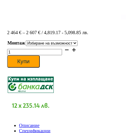
Price
2 464
€
–
2 607
€
/ 4,819.17 - 5,098.85 лв.
range:
Монтаж
2
464 €
количество
through
за
2
Инверторен
Купи
607 €
климатик
Daikin
FTXJ35AS/RXJ35A
SILVER
EMURA
III,
12000
BTU,
12 x 235.14 лв.
Клас
A+++
Описание
Спецификации