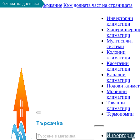
безплатна доставка
Към основното съдържание
Към долната част на страницата
Инверторни
климатици
Хиперинверно
климатици
Мултисплит
системи
Колонни
климатици
Касетачни
климатици
Kанални
климатици
Подови клима
Мобилни
климатици
Таванни
климатици
Термопомпи
Търсачка
Инверторни
Търсене