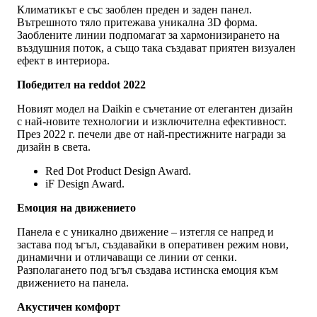
Климатикът е със заоблен преден и заден панел.
Вътрешното тяло притежава уникална 3D форма.
Заоблените линии подпомагат за хармонизирането на
въздушния поток, а също така създават приятен визуален
ефект в интериора.
Победител на reddot 2022
Новият модел на Daikin е съчетание от елегантен дизайн
с най-новите технологии и изключителна ефективност.
През 2022 г. печели две от най-престижните награди за
дизайн в света.
Red Dot Product Design Award.
iF Design Award.
Емоция на движението
Панела е с уникално движение – изтегля се напред и
застава под ъгъл, създавайки в оперативен режим нови,
динамични и отличаващи се линии от сенки.
Разполагането под ъгъл създава истинска емоция към
движението на панела.
Акустичен комфорт