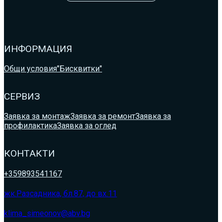
ИНФОРМАЦИЯ
Общи условия
"Бисквитки"
СЕРВИЗ
Заявка за монтаж
Заявка за ремонт
Заявка за
профилактика
Заявка за оглед
КОНТАКТИ
+359893541167
жк.Разсадника, бл.87, до вх.11
klima_simeonov@abv.bg