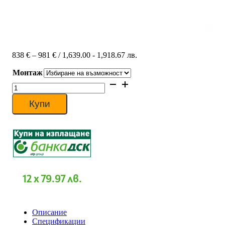
Price
838
€
–
981
€
/ 1,639.00 - 1,918.67 лв.
range:
Монтаж
838 €
through
количество
981 €
за
Инверторен
Купи
климатик
Fujitsu
General
ASHG09KMCE/AOHG09KMCC,
9000
BTU,
Клас
A++
12 x 79.97 лв.
Описание
Спецификации