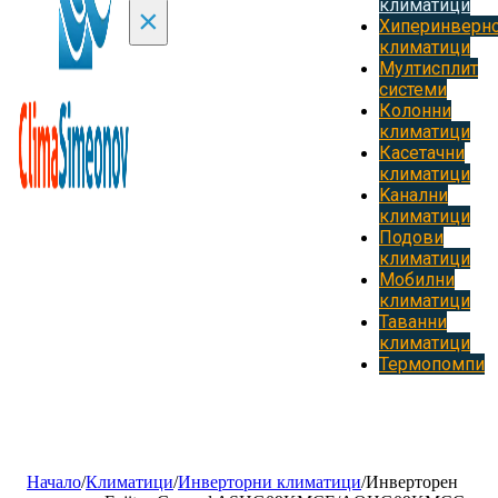
климатици
×
Хиперинверн
климатици
Мултисплит
системи
Колонни
климатици
Касетачни
климатици
Kанални
климатици
Подови
климатици
Мобилни
климатици
Таванни
климатици
Термопомпи
Начало
/
Климатици
/
Инверторни климатици
/
Инверторен