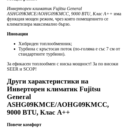
Инверторен климатик Fujitsu General
ASHG09KMCE/AOHG09KMCC, 9000 BTU, Клас A++
има
функция мощен режим, чрез която помещението се
климатизира максимално бързо.
Иновации
Хибриден топлообменник;
Турбина с кръстосан поток (по-голяма е със 7 см от
стандартните турбини).
За ефикасен топлообмен с ниска мощност! За по високи
SEER и SCOP!
Други характеристики на
Инверторен климатик Fujitsu
General
ASHG09KMCE/AOHG09KMCC,
9000 BTU, Клас A++
Повече комфорт