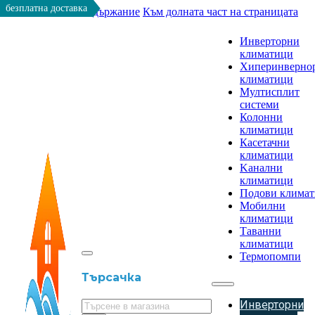
безплатна доставка
Към основното съдържание
Към долната част на страницата
Инверторни
климатици
Хиперинверно
климатици
Мултисплит
системи
Колонни
климатици
Касетачни
климатици
Kанални
климатици
Подови клима
Мобилни
климатици
Таванни
климатици
Термопомпи
Търсачка
Инверторни
Търсене