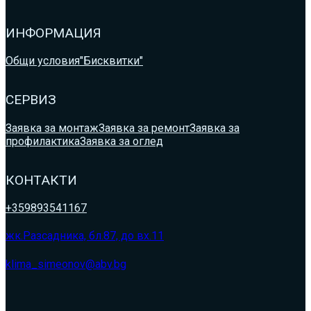
ИНФОРМАЦИЯ
Общи условия
"Бисквитки"
СЕРВИЗ
Заявка за монтаж
Заявка за ремонт
Заявка за
профилактика
Заявка за оглед
КОНТАКТИ
+359893541167
жк.Разсадника, бл.87, до вх.11
klima_simeonov@abv.bg