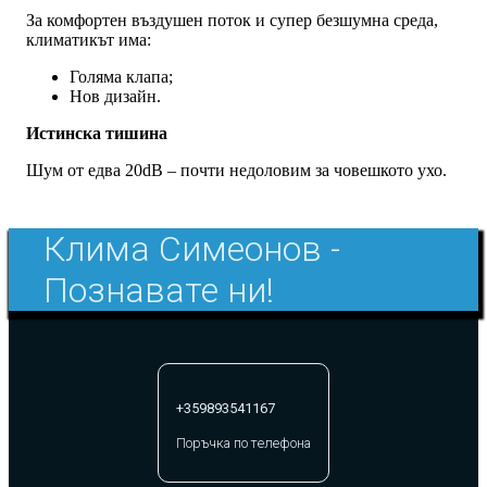
За комфортен въздушен поток и супер безшумна среда,
климатикът има:
Голяма клапа;
Нов дизайн.
Истинска тишина
Шум от едва 20dB – почти недоловим за човешкото ухо.
Клима Симеонов -
Познавате ни!
+359893541167
Поръчка по телефона