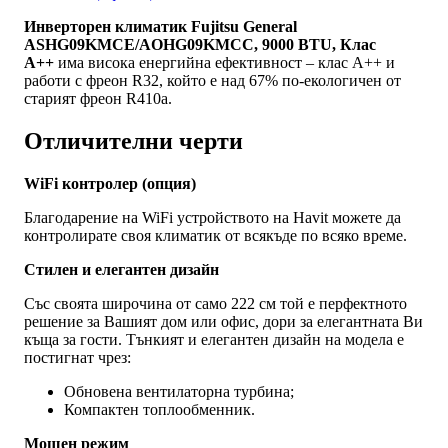
Инверторен климатик Fujitsu General
ASHG09KMCE/AOHG09KMCC, 9000 BTU, Клас
A++
има висока енергийна ефективност – клас А++ и
работи с фреон R32, който е над 67% по-екологичен от
старият фреон R410а.
Отличителни черти
WiFi контролер (опция)
Благодарение на WiFi устройството на Havit можете да
контролирате своя климатик от всякъде по всяко време.
Стилен и елегантен дизайн
Със своята широчина от само 222 см той е перфектното
решение за Вашият дом или офис, дори за елегантната Ви
къща за гости. Тънкият и елегантен дизайн на модела е
постигнат чрез:
Обновена вентилаторна турбина;
Компактен топлообменник.
Мощен режим