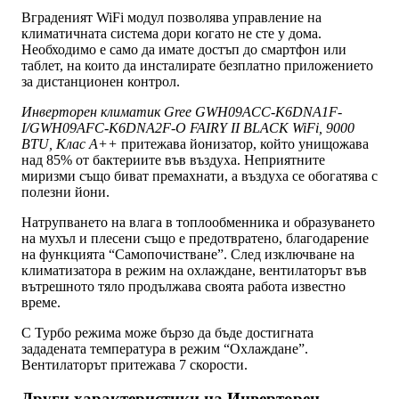
Вграденият WiFi модул позволява управление на
климатичната система дори когато не сте у дома.
Необходимо е само да имате достъп до смартфон или
таблет, на които да инсталирате безплатно приложението
за дистанционен контрол.
Инверторен климатик Gree GWH09ACC-K6DNA1F-
I/GWH09AFC-K6DNA2F-O FAIRY II BLACK WiFi, 9000
BTU, Клас A++
притежава йонизатор, който унищожава
над 85% от бактериите във въздуха. Неприятните
миризми също биват премахнати, а въздуха се обогатява с
полезни йони.
Натрупването на влага в топлообменника и образуването
на мухъл и плесени също е предотвратено, благодарение
на функцията “Самопочистване”. След изключване на
климатизатора в режим на охлаждане, вентилаторът във
вътрешното тяло продължава своята работа известно
време.
С Турбо режима може бързо да бъде достигната
зададената температура в режим “Охлаждане”.
Вентилаторът притежава 7 скорости.
Други характеристики на Инверторен