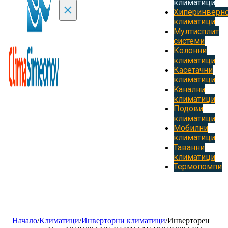
климатици
×
Хиперинверн
климатици
Мултисплит
системи
Колонни
климатици
Касетачни
климатици
Kанални
климатици
Подови
климатици
Мобилни
климатици
Таванни
климатици
Термопомпи
Начало
/
Климатици
/
Инверторни климатици
/
Инверторен