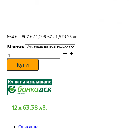
Price
664
€
–
807
€
/ 1,298.67 - 1,578.35 лв.
range:
Монтаж
664 €
through
количество
807 €
за
Инверторен
Купи
климатик
Gree
GWH09ACC-
K6DNA1F-
I/GWH09AFC-
K6DNA2F-
O
FAIRY
12 x 63.38 лв.
II
BLACK
WiFi,
9000
Описание