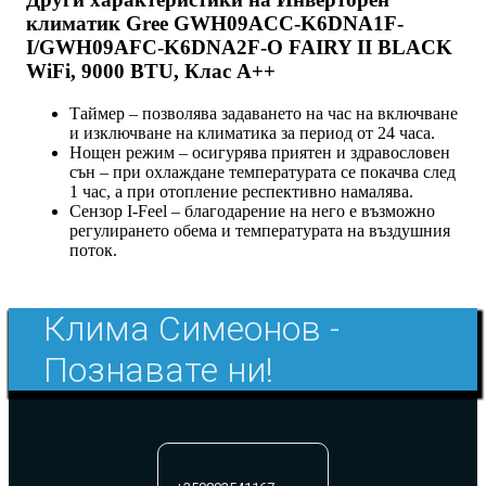
климатик Gree GWH09ACC-K6DNA1F-
I/GWH09AFC-K6DNA2F-O FAIRY II BLACK
WiFi, 9000 BTU, Клас A++
Таймер – позволява задаването на час на включване
и изключване на климатика за период от 24 часа.
Нощен режим – осигурява приятен и здравословен
сън – при охлаждане температурата се покачва след
1 час, а при отопление респективно намалява.
Сензор I-Feel – благодарение на него е възможно
регулирането обема и температурата на въздушния
поток.
Клима Симеонов -
Познавате ни!