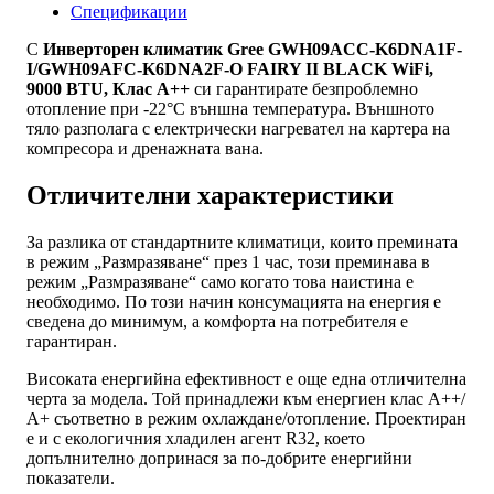
BTU,
Спецификации
Клас
A++
С
Инверторен климатик Gree GWH09ACC-K6DNA1F-
I/GWH09AFC-K6DNA2F-O FAIRY II BLACK WiFi,
9000 BTU, Клас A++
си гарантирате безпроблемно
отопление при -22°С външна температура. Външното
тяло разполага с електрически нагревател на картера на
компресора и дренажната вана.
Отличителни характеристики
За разлика от стандартните климатици, които премината
в режим „Размразяване“ през 1 час, този преминава в
режим „Размразяване“ само когато това наистина е
необходимо. По този начин консумацията на енергия е
сведена до минимум, а комфорта на потребителя е
гарантиран.
Високата енергийна ефективност е още една отличителна
черта за модела. Той принадлежи към енергиен клас А++/
А+ съответно в режим охлаждане/отопление. Проектиран
е и с екологичния хладилен агент R32, което
допълнително допринася за по-добрите енергийни
показатели.