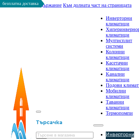
безплатна доставка
Към основното съдържание
Към долната част на страницата
Инверторни
климатици
Хиперинверно
климатици
Мултисплит
системи
Колонни
климатици
Касетачни
климатици
Kанални
климатици
Подови клима
Мобилни
климатици
Таванни
климатици
Термопомпи
Търсачка
Инверторни
Търсене