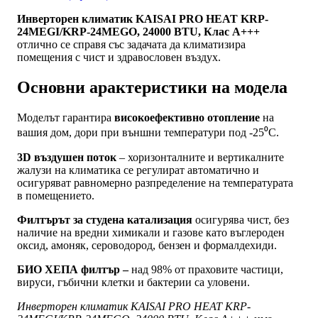
Инверторен климатик KAISAI PRO HEAT KRP-
24MEGI/KRP-24MEGO, 24000 BTU, Клас A+++
отлично се справя със задачата да климатизира
помещения с чист и здравословен въздух.
Основни арактеристики на модела
Моделът гарантира
високоефективно отопление
на
вашия дом, дори при външни температури под -25⁰С.
3D въздушен поток
– хоризонталните и вертикалните
жалузи на климатика се регулират автоматично и
осигуряват равномерно разпределение на температурата
в помещението.
Филтърът за студена катализация
осигурява чист, без
наличие на вредни химикали и газове като въглероден
оксид, амоняк, сероводород, бензен и формалдехиди.
БИО ХЕПА филтър –
над 98% от праховите частици,
вируси, гъбични клетки и бактерии са уловени.
Инверторен климатик KAISAI PRO HEAT KRP-