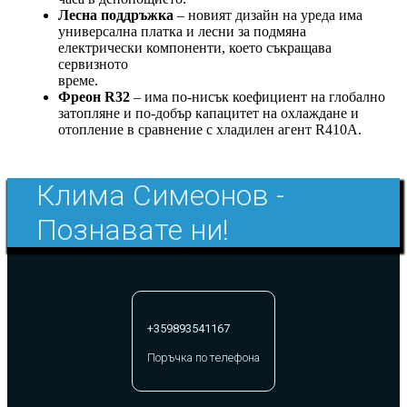
Лесна поддръжка
– новият дизайн на уреда има
универсална платка и лесни за подмяна
електрически компоненти, което съкращава
сервизното
време.
Фреон R32
– има по-нисък коефициент на глобално
затопляне и по-добър капацитет на охлаждане и
отопление в сравнение с хладилен агент R410A.
Клима Симеонов -
Познавате ни!
+359893541167
Поръчка по телефона