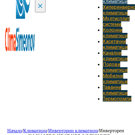
климатици
×
Хиперинверн
климатици
Мултисплит
системи
Колонни
климатици
Касетачни
климатици
Kанални
климатици
Подови
климатици
Мобилни
климатици
Таванни
климатици
Термопомпи
Начало
/
Климатици
/
Инверторни климатици
/
Инверторен