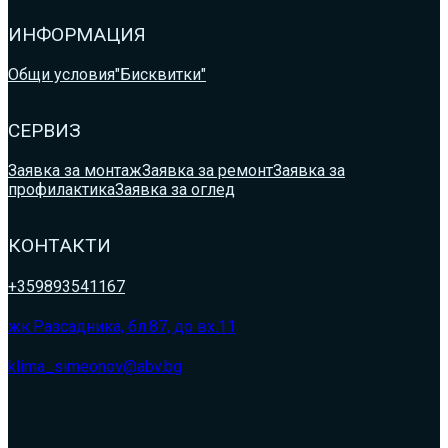
ИНФОРМАЦИЯ
Общи условия
"Бисквитки"
СЕРВИЗ
Заявка за монтаж
Заявка за ремонт
Заявка за
профилактика
Заявка за оглед
КОНТАКТИ
+359893541167
жк.Разсадника, бл.87, до вх.11
klima_simeonov@abv.bg