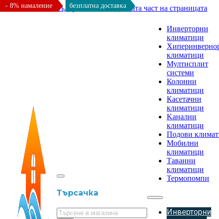
- 8% намаление
безплатна доставка
Към основното съдържание
Към долната част на страницата
Инверторни
климатици
Хиперинверно
климатици
Мултисплит
системи
Колонни
климатици
Касетачни
климатици
Kанални
климатици
Подови клима
Мобилни
климатици
Таванни
климатици
Термопомпи
Търсачка
Инверторни
Търсене