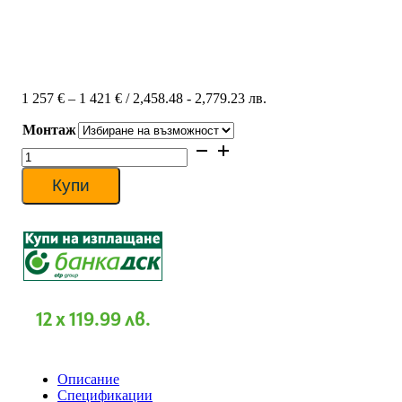
Price
1 257
€
–
1 421
€
/ 2,458.48 - 2,779.23 лв.
range:
Монтаж
1
257 €
количество
through
за
1
Инверторен
Купи
421 €
климатик
KAISAI
PRO
HEAT
KRP-
24MEGI/KRP-
24MEGO,
24000
12 x 119.99 лв.
BTU,
Клас
A+++
Описание
Спецификации