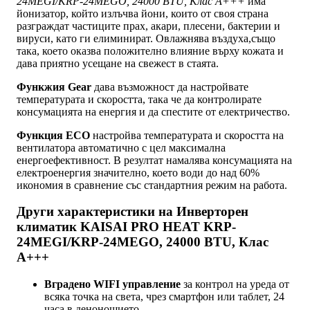
24MEGI/KRP-24MEGO, 24000 BTU, Клас A+++
има
йонизатор, който излъчва йони, които от своя страна
разграждат частиците прах, акари, плесени, бактерии и
вируси, като ги елиминират. Овлажнява въздуха,също
така, което оказва положително влияние върху кожата и
дава приятно усещане на свежест в стаята.
Функжия Gear
дава възможност да настройвате
температурата и скоростта, така че да контролирате
консумацията на енергия и да спестите от електричество.
Функция ECO
настройва температурата и скоростта на
вентилатора автоматично с цел максимална
енергоефективност. В резултат намалява консумацията на
електроенергия значително, което води до над 60%
икономия в сравнение със стандартния режим на работа.
Други характеристики на Инверторен
климатик KAISAI PRO HEAT KRP-
24MEGI/KRP-24MEGO, 24000 BTU, Клас
A+++
Вградено WIFI управление
за контрол на уреда от
всяка точка на света, чрез смартфон или таблет, 24
часа в денонощието.