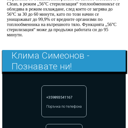
Clean, в режим „56°C стерилизация“ топлообменникът се
обледява в режим охлаждане, след което се загрява до
56°C за 30 до 60 минути, като по този начин се
унищожават до 99,9% от вредните организми по
топлообменника на вътрешното тяло. Функцията „56°C
стерилизация“ може да продължи работата си до 95
минути.
Клима Симеонов -
Познавате ни!
+359893541167
Поръчка по телефона