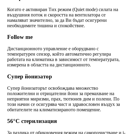
Когато е активиран Тих режим (Quiet mode) силата на
въздушния поток и скоростта на вентилатора се
намаляват значително, за да Ви бъдат осигурени
необходимите тишина и спокойствие.
Follow me
Дистанционното управление е оборудвано с
температурен сензор, който автоматично регулира
работата на климатика в зависимост от температурата,
измерена в областта на дистанционното.
Супер йонизатор
Супер йонизаторът освобождава множество
положителни и отрицателни йони за премахване на
неприятни миризми, прах, тютюнев дим и полени. По
този начин се осигурява чист и здравословен въздух за
обитателите на климатизираното помещение.
56°C стерилизация
За разлика от обикновения режим на самопочистване и i-