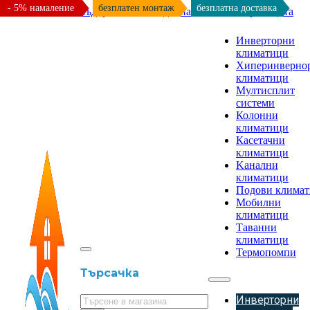
- 5% намаление
безплатен монтаж
безплатна доставка
Към основното съдържание
Към долната част на страницата
Инверторни
климатици
Хиперинверно
климатици
Мултисплит
системи
Колонни
климатици
Касетачни
климатици
Kанални
климатици
Подови клима
Мобилни
климатици
Таванни
климатици
Термопомпи
Търсачка
Инверторни
Търсене