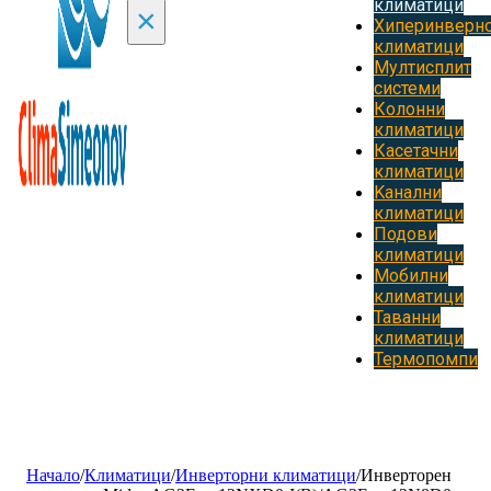
климатици
×
Хиперинверн
климатици
Мултисплит
системи
Колонни
климатици
Касетачни
климатици
Kанални
климатици
Подови
климатици
Мобилни
климатици
Таванни
климатици
Термопомпи
Начало
/
Климатици
/
Инверторни климатици
/
Инверторен