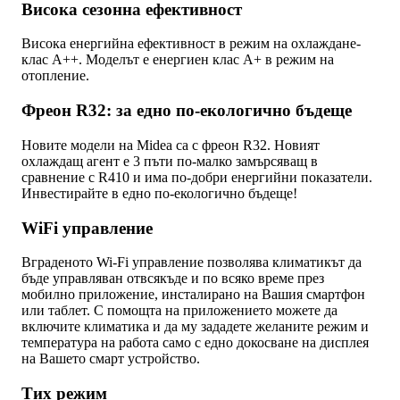
Висока сезонна ефективност
Висока енергийна ефективност в режим на охлаждане-
клас А++. Моделът е енергиен клас А+ в режим на
отопление.
Фреон R32: за едно по-екологично бъдеще
Новите модели на Midea са с фреон R32. Новият
охлаждащ агент е 3 пъти по-малко замърсяващ в
сравнение с R410 и има по-добри енергийни показатели.
Инвестирайте в едно по-екологично бъдеще!
WiFi управление
Вграденото Wi-Fi управление позволява климатикът да
бъде управляван отвсякъде и по всяко време през
мобилно приложение, инсталирано на Вашия смартфон
или таблет. С помощта на приложението можете да
включите климатика и да му зададете желаните режим и
температура на работа само с едно докосване на дисплея
на Вашето смарт устройство.
Тих режим