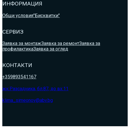
ИНФОРМАЦИЯ
Общи условия
"Бисквитки"
СЕРВИЗ
Заявка за монтаж
Заявка за ремонт
Заявка за
профилактика
Заявка за оглед
КОНТАКТИ
+359893541167
жк.Разсадника, бл.87, до вх.11
klima_simeonov@abv.bg