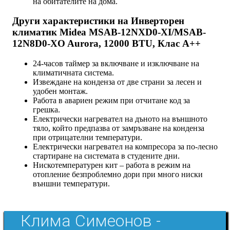
на обитателите на дома.
Други характеристики на Инверторен
климатик Midea MSAB-12NXD0-XI/MSAB-
12N8D0-XO Aurora, 12000 BTU, Клас A++
24-часов таймер за включване и изключване на
климатичната система.
Извеждане на конденза от две страни за лесен и
удобен монтаж.
Работа в авариен режим при отчитане код за
грешка.
Електрически нагревател на дъното на външното
тяло, който предпазва от замръзване на конденза
при отрицателни температури.
Електрически нагревател на компресора за по-лесно
стартиране на системата в студените дни.
Нискотемпературен кит – работа в режим на
отопление безпроблемно дори при много ниски
външни температури.
Клима Симеонов -