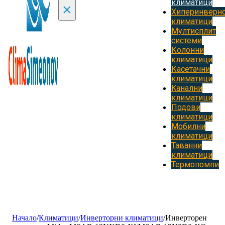
климатици
×
Хиперинверн
климатици
Мултисплит
системи
Колонни
климатици
Касетачни
климатици
Kанални
климатици
Подови
климатици
Мобилни
климатици
Таванни
климатици
Термопомпи
Начало
/
Климатици
/
Инверторни климатици
/
Инверторен