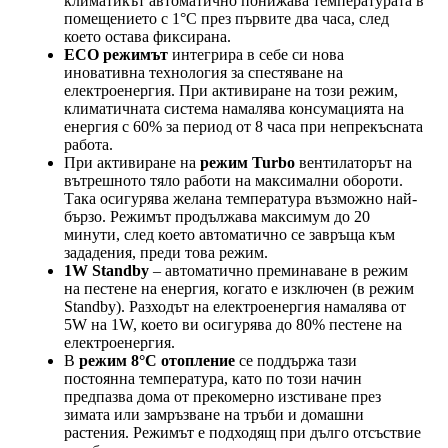
климатикът автоматично понижава температурата в
помещението с 1°C през първите два часа, след
което остава фиксирана.
ECO режимът
интегрира в себе си нова
иновативна технология за спестяване на
електроенергия. При активиране на този режим,
климатичната система намалява консумацията на
енергия с 60% за период от 8 часа при непрекъсната
работа.
При активиране на
режим Turbo
вентилаторът на
вътрешното тяло работи на максимални обороти.
Така осигурява желана температура възможно най-
бързо. Режимът продължава максимум до 20
минути, след което автоматично се завръща към
зададения, преди това режим.
1W Standby
– автоматично преминаване в режим
на пестене на енергия, когато е изключен (в режим
Standby). Разходът на електроенергия намалява от
5W на 1W, което ви осигурява до 80% пестене на
електроенергия.
В
режим 8°C отопление
се поддържа тази
постоянна температура, като по този начин
предпазва дома от прекомерно изстиване през
зимата или замръзване на тръби и домашни
растения. Режимът е подходящ при дълго отсъствие