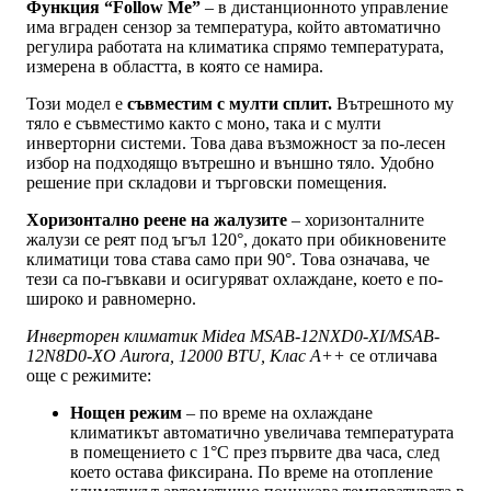
Функция “Follow Me”
– в дистанционното управление
има вграден сензор за температура, който автоматично
регулира работата на климатика спрямо температурата,
измерена в областта, в която се намира.
Този модел е
съвместим с мулти сплит.
Вътрешното му
тяло е съвместимо както с моно, така и с мулти
инверторни системи. Това дава възможност за по-лесен
избор на подходящо вътрешно и външно тяло. Удобно
решение при складови и търговски помещения.
Хоризонтално реене на жалузите
– хоризонталните
жалузи се реят под ъгъл 120°, докато при обикновените
климатици това става само при 90°. Това означава, че
тези са по-гъвкави и осигуряват охлаждане, което е по-
широко и равномерно.
Инверторен климатик Midea MSAB-12NXD0-XI/MSAB-
12N8D0-XO Aurora, 12000 BTU, Клас A++
се отличава
още с режимите:
Нощен режим
– по време на охлаждане
климатикът автоматично увеличава температурата
в помещението с 1°C през първите два часа, след
което остава фиксирана. По време на отопление