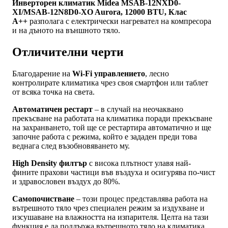
Инверторен климатик Midea MSAB-12NXD0-
XI/MSAB-12N8D0-XO Aurora, 12000 BTU, Клас
A++
разполага с електрически нагревател на компресора
и на дъното на външното тяло.
Отличителни черти
Благодарение на
Wi-Fi управлението
, лесно
контролирате климатика чрез своя смартфон или таблет
от всяка точка на света.
Автоматичен рестарт
– в случай на неочаквано
прекъсване на работата на климатика поради прекъсване
на захранването, той ще се рестартира автоматично и ще
започне работа с режима, който е зададен преди това
веднага след възобновяването му.
High Density филтър
с висока плътност улавя най-
фините прахови частици във въздуха и осигурява по-чист
и здравословен въздух до 80%.
Самопочистване
– този процес представлява работа на
вътрешното тяло чрез специален режим за издухване и
изсушаване на влажността на изпарителя. Целта на тази
функция е да поддържа вътрешното тяло на климатика