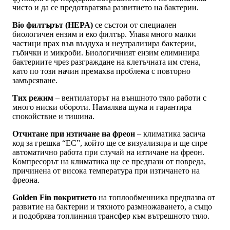
чисто и да се предотвратява развитието на бактерии.
Bio филтърът (HEPA)
се състои от специален
биологичен ензим и еко филтър. Улавя много малки
частици прах във въздуха и неутрализира бактерии,
гъбички и микроби. Биологичният ензим елиминира
бактериите чрез разграждане на клетъчната им стена,
като по този начин премахва проблема с повторно
замърсяване.
Тих режим
– вентилаторът на външното тяло работи с
много ниски обороти. Намалява шума и гарантира
спокойствие и тишина.
Отчитане при изтичане на фреон
– климатика засича
код за грешка “EC”, който ще се визуализира и ще спре
автоматично работа при случай на изтичане на фреон.
Компресорът на климатика ще се предпази от повреда,
причинена от висока температура при изтичането на
фреона.
Golden Fin покритието
на топлообменника предпазва от
развитие на бактерии и тяхното размножаването, а също
и подобрява топлинния трансфер към вътрешното тяло.