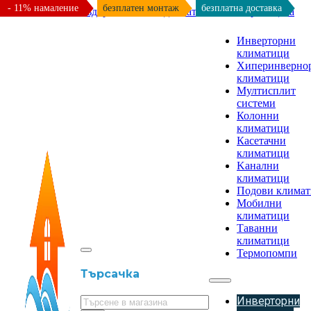
- 11% намаление
безплатен монтаж
безплатна доставка
Към основното съдържание
Към долната част на страницата
Инверторни
климатици
Хиперинверно
климатици
Мултисплит
системи
Колонни
климатици
Касетачни
климатици
Kанални
климатици
Подови клима
Мобилни
климатици
Таванни
климатици
Термопомпи
Търсачка
Инверторни
Търсене