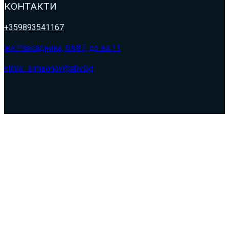
КОНТАКТИ
+359893541167
жк.Разсадника, бл.87, до вх.11
klima_simeonov@abv.bg