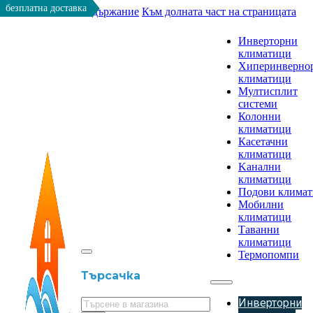
безплатна доставка
Към основното съдържание
Към долната част на страницата
Инверторни
климатици
Хиперинверно
климатици
Мултисплит
системи
Колонни
климатици
Касетачни
климатици
Kанални
климатици
Подови клима
Мобилни
климатици
Таванни
климатици
Термопомпи
Търсачка
Инверторни
Търсене