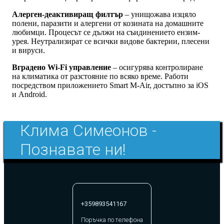
Алерген-деактивиращ филтър
– унищожава изцяло
полени, паразити и алергени от козината на домашните
любимци. Процесът се дължи на съидинението ензим-
урея. Неутрализират се всички видове бактерии, плесени
и вируси.
Вградено Wi-Fi управление
– осигурява контролиране
на климатика от разстояние по всяко време. Работи
посредством приложението Smart M-Air, достъпно за iOS
и Android.
Клима Симеонов -
Познавате ни!
+359893541167
Поръчка по телефона