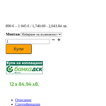
Price
890
€
–
1 045
€
/ 1,740.69 - 2,043.84 лв.
range:
Монтаж
890 €
through
количество
1
за
045 €
Инверторен
Купи
климатик
Mitsubishi
Heavy
SRK20ZTL-
W/SRC20ZTL-
W
SMART
PLUS,
12 x 84.94 лв.
7000
BTU,
Клас
A++
Описание
Спецификации