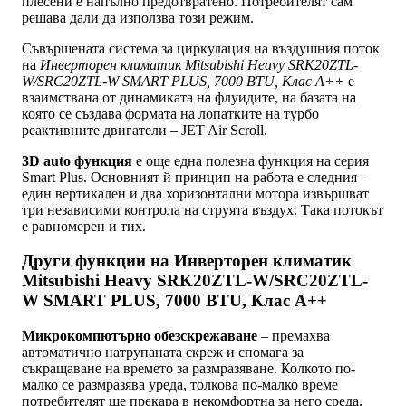
плесени е напълно предотвратено. Потребителят сам
решава дали да използва този режим.
Съвършената система за циркулация на въздушния поток
на
Инверторен климатик Mitsubishi Heavy SRK20ZTL-
W/SRC20ZTL-W SMART PLUS, 7000 BTU, Клас A++
е
взаимствана от динамиката на флуидите, на базата на
която се създава формата на лопатките на турбо
реактивните двигатели – JET Air Scroll.
3D auto функция
е още една полезна функция на серия
Smart Plus. Основният й принцип на работа е следния –
един вертикален и два хоризонтални мотора извършват
три независими контрола на струята въздух. Така потокът
е равномерен и тих.
Други функции на Инверторен климатик
Mitsubishi Heavy SRK20ZTL-W/SRC20ZTL-
W SMART PLUS, 7000 BTU, Клас A++
Микрокомпютърно обезскрежаване
– премахва
автоматично натрупаната скреж и спомага за
съкращаване на времето за размразяване. Колкото по-
малко се размразява уреда, толкова по-малко време
потребителят ще прекара в некомфортна за него среда.