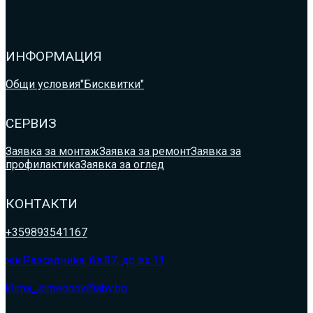
ИНФОРМАЦИЯ
Общи условия
"Бисквитки"
СЕРВИЗ
Заявка за монтаж
Заявка за ремонт
Заявка за
профилактика
Заявка за оглед
КОНТАКТИ
+359893541167
жк.Разсадника, бл.87, до вх.11
klima_simeonov@abv.bg