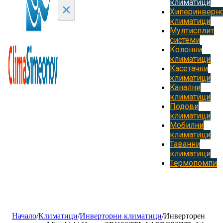
климатици
×
Хиперинверн
климатици
Мултисплит
системи
Колонни
климатици
Касетачни
климатици
Kанални
климатици
Подови
климатици
Мобилни
климатици
Таванни
климатици
Термопомпи
Начало
/
Климатици
/
Инверторни климатици
/
Инверторен