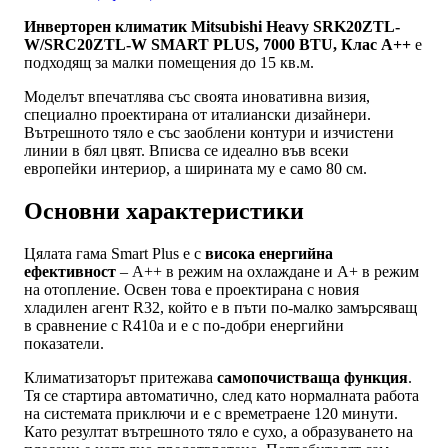
Инверторен климатик Mitsubishi Heavy SRK20ZTL-
W/SRC20ZTL-W SMART PLUS, 7000 BTU, Клас A++
е
подходящ за малки помещения до 15 кв.м.
Моделът впечатлява със своята иновативна визия,
специално проектирана от италиански дизайнери.
Вътрешното тяло е със заоблени контури и изчистени
линии в бял цвят. Вписва се идеално във всеки
европейки интериор, а ширината му е само 80 см.
Основни характеристики
Цялата гама Smart Plus е с
висока енергийна
ефективност
– A++ в режим на охлаждане и А+ в режим
на отопление. Освен това е проектирана с новия
хладилен агент R32, който е в пъти по-малко замърсяващ
в сравнение с R410a и е с по-добри енергийни
показатели.
Климатизаторът притежава
самопочистваща функция
.
Тя се стартира автоматично, след като нормалната работа
на системата приключи и е с времетраене 120 минути.
Като резултат вътрешното тяло е сухо, а образуването на