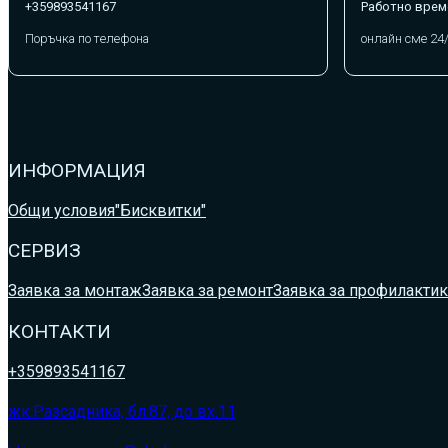
+359893541167
Работно врем
Поръчка по телефона
онлайн сме 24
ИНФОРМАЦИЯ
Общи условия
"Бисквитки"
СЕРВИЗ
Заявка за монтаж
Заявка за ремонт
Заявка за профилактик
КОНТАКТИ
+359893541167
жк.Разсадника, бл.87, до вх.11