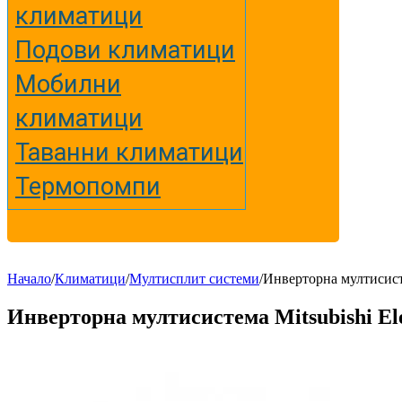
климатици
Подови климатици
Мобилни
климатици
Таванни климатици
Термопомпи
Начало
/
Климатици
/
Мултисплит системи
/
Инверторна мултисист
Инверторна мултисистема Mitsubishi E