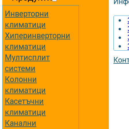
Инф
Инверторни
климатици
Хиперинверторни
климатици
Мултисплит
Кон
системи
Колонни
климатици
Касетъчни
климатици
Канални