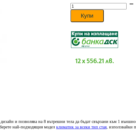
количество
за
Инверторна
Купи
мултисистема
Mitsubishi
Electric
PUMY-
P125YKM,
Клас
А
12 x 556.21 лв.
 дизайн и позволява на 8 вътрешни тела да бъдат свързани към 1 външно 
зберете най-подходящия модел
климатик за всеки тип стая
, използвайки 