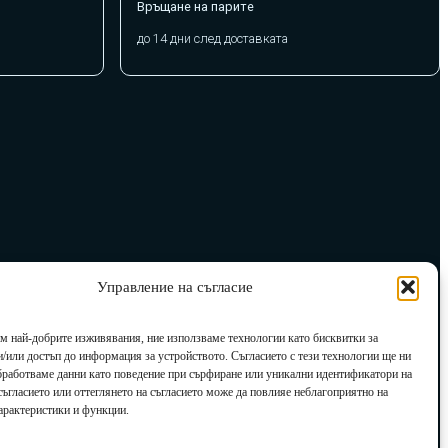
Връщане на парите
до 14 дни след доставката
Управление на съгласие
им най-добрите изживявания, ние използваме технологии като бисквитки за
и/или достъп до информация за устройството. Съгласието с тези технологии ще ни
бработваме данни като поведение при сърфиране или уникални идентификатори на
есъгласието или оттеглянето на съгласието може да повлияе неблагоприятно на
арактеристики и функции.