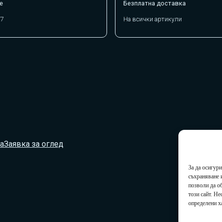
е
Безплатна доставка
/7
На всички артикули
а
Заявка за оглед
За да осигур
съхраняване 
позволи да о
този сайт. Н
определени х