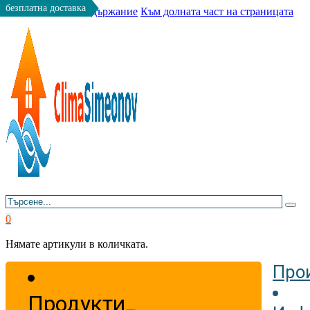
безплатна доставка
Към основното съдържание
Към долната част на страницата
Търсене
0
Нямате артикули в количката.
Про
Продукти