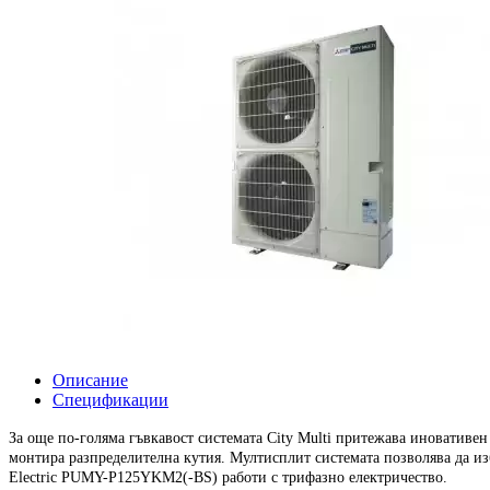
Описание
Спецификации
За още по-голяма гъвкавост системата City Multi притежава иновативен
монтира разпределителна кутия. Мултисплит системата позволява да и
Electric PUMY-P125YKM2(-BS) работи с трифазно електричество.