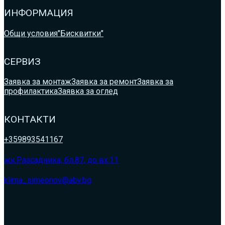
ИНФОРМАЦИЯ
Общи условия
"Бисквитки"
СЕРВИЗ
Заявка за монтаж
Заявка за ремонт
Заявка за
профилактика
Заявка за оглед
КОНТАКТИ
+359893541167
жк.Разсадника, бл.87, до вх.11
klima_simeonov@abv.bg