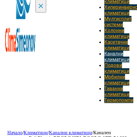
климатици
×
Хиперинверн
климатици
Мултисплит
системи
Колонни
климатици
Касетачни
климатици
Kанални
климатици
Подови
климатици
Мобилни
климатици
Таванни
климатици
Термопомпи
Начало
/
Климатици
/
Kанални климатици
/
Канален