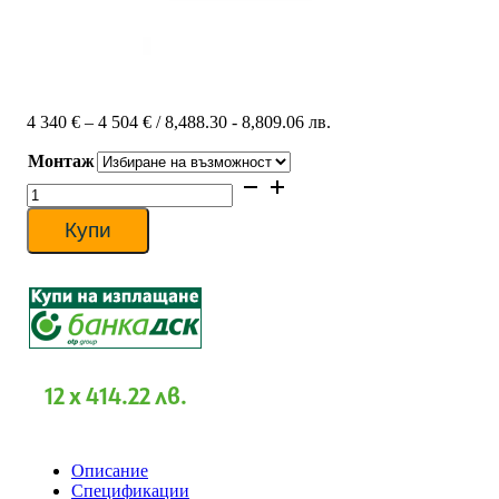
Price
4 340
€
–
4 504
€
/ 8,488.30 - 8,809.06 лв.
range:
Монтаж
4
340 €
количество
through
за
4
Канален
Купи
504 €
климатик
Fuji
Electric
RDG54LHTA/ROG54LATT,
54
000
BTU,
Клас
12 x 414.22 лв.
A
Описание
Спецификации