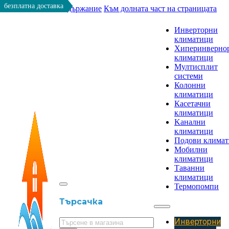
безплатна доставка
Към основното съдържание
Към долната част на страницата
Инверторни
климатици
Хиперинверно
климатици
Мултисплит
системи
Колонни
климатици
Касетачни
климатици
Kанални
климатици
Подови клима
Мобилни
климатици
Таванни
климатици
Термопомпи
Търсачка
Инверторни
Търсене