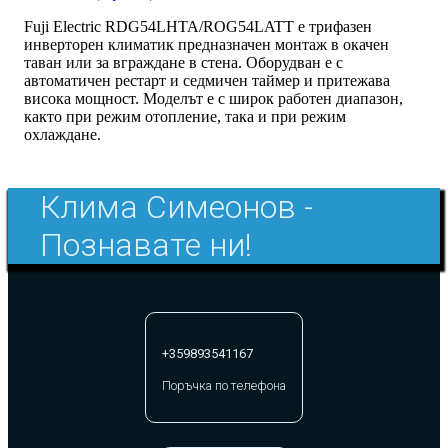
Fuji Electric RDG54LHTA/ROG54LATT е трифазен
инверторен климатик предназначен монтаж в окачен
таван или за вграждане в стена. Оборудван е с
автоматичен рестарт и седмичен таймер и притежава
висока мощност. Моделът е с широк работен диапазон,
както при режим отопление, така и при режим
охлаждане.
Клима Симеонов -
Познавате ни!
+359893541167
Поръчка по телефона