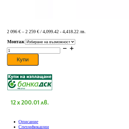
Price
2 096
€
–
2 259
€
/ 4,099.42 - 4,418.22 лв.
range:
Монтаж
2
096 €
количество
through
за
2
Канален
Купи
259 €
климатик
Midea
MTI-
30HWFNX-
QRD0W/MOD30U-
30HFN8-
QRD0W,
30
12 x 200.01 лв.
000
BTU,
Клас
A++
Описание
Спецификации