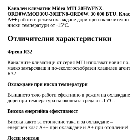
Канален климатик Midea MTI-30HWFNX-
QRD0W/MOD30U-30HFN8-QRD0W, 30 000 BTU, Клас
A++
работи в режим охлаждане дори при изключително
ниски температури от -15°С.
Отличителни характеристики
Фреон R32
Каналните климатици от серия MTI използват новия по-
малко замърсяващ и по-екологосъобразен хладилен агент
R32.
Охлаждане при ниски температури
Външното тяло работи ефективно в режим на охлаждане
дори при температура на околната среда от -15°С.
Висока енергийна ефективност
Висока както за отопление така и за охлаждане –
енергиен клас А++ при охлаждане и А+ при отопление!
Лесен монтаж