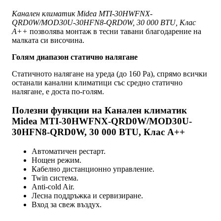
Канален климатик Midea MTI-30HWFNX-
QRD0W/MOD30U-30HFN8-QRD0W, 30 000 BTU, Клас
A++
позволява монтаж в тесни тавани благодарение на
малката си височина.
Голям диапазон статично налягане
Статичното налягане на уреда (до 160 Pa), спрямо всички
останали канални климатици със средно статично
налягане, е доста по-голям.
Полезни функции на Канален климатик
Midea MTI-30HWFNX-QRD0W/MOD30U-
30HFN8-QRD0W, 30 000 BTU, Клас A++
Автоматичен рестарт.
Нощен режим.
Кабелно дистанционно управление.
Twin система.
Anti-cold Air.
Лесна поддръжка и сервизиране.
Вход за свеж въздух.