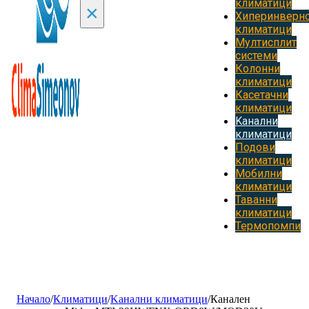
климатици
×
Хиперинверн
климатици
Мултисплит
системи
Колонни
климатици
Касетачни
климатици
Kанални
климатици
Подови
климатици
Мобилни
климатици
Таванни
климатици
Термопомпи
Начало
/
Климатици
/
Kанални климатици
/
Канален