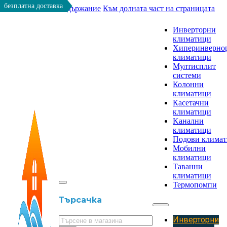
безплатна доставка
Към основното съдържание
Към долната част на страницата
Инверторни
климатици
Хиперинверно
климатици
Мултисплит
системи
Колонни
климатици
Касетачни
климатици
Kанални
климатици
Подови клима
Мобилни
климатици
Таванни
климатици
Термопомпи
Търсачка
Инверторни
Търсене