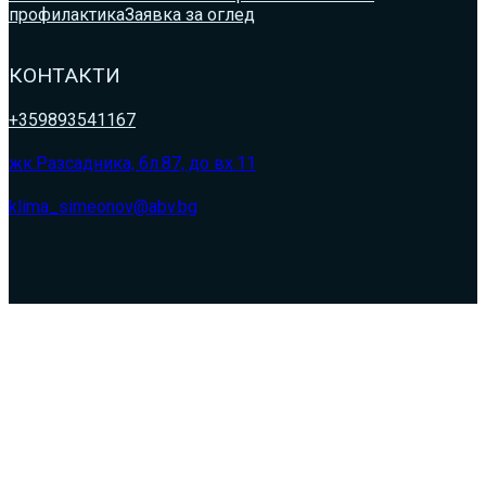
профилактика
Заявка за оглед
КОНТАКТИ
+359893541167
жк.Разсадника, бл.87, до вх.11
klima_simeonov@abv.bg