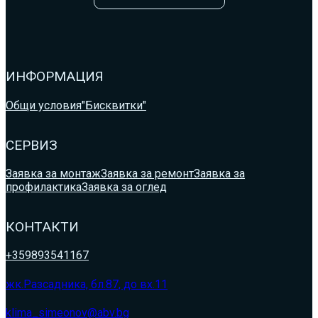
ИНФОРМАЦИЯ
Общи условия
"Бисквитки"
СЕРВИЗ
Заявка за монтаж
Заявка за ремонт
Заявка за
профилактика
Заявка за оглед
КОНТАКТИ
+359893541167
жк.Разсадника, бл.87, до вх.11
klima_simeonov@abv.bg