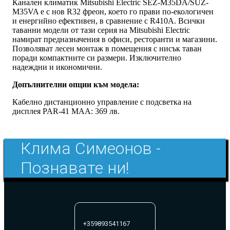
Канален климатик Mitsubishi Electric SEZ-M35DA/SUZ-
M35VA е с нов R32 фреон, което го прави по-екологичен
и енергийно ефeктивен, в сравнение с R410A. Всички
таванни модели от тази серия на Mitsubishi Electric
намират предназначения в офиси, ресторанти и магазини.
Позволяват лесен монтаж в помещения с нисък таван
поради компактните си размери. Изключително
надеждни и икономични.
Допълнителни опции към модела:
Кабелно дистанционно управление с подсветка на
дисплея PAR-41 MAA: 369 лв.
Клима Симеонов -
Познавате ни!
+359893541167