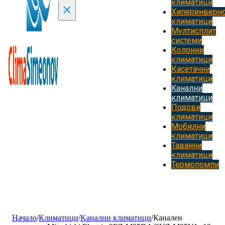
климатици
×
Хиперинверн
климатици
Мултисплит
системи
Колонни
климатици
Касетачни
климатици
Kанални
климатици
Подови
климатици
Мобилни
климатици
Таванни
климатици
Термопомпи
Начало
/
Климатици
/
Kанални климатици
/
Канален