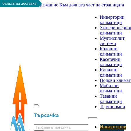
безплатна доставка
Към основното съдържание
Към долната част на страницата
Инверторни
климатици
Хиперинверно
климатици
Мултисплит
системи
Колонни
климатици
Касетачни
климатици
Kанални
климатици
Подови клима
Мобилни
климатици
Таванни
климатици
Термопомпи
Търсачка
Инверторни
Търсене