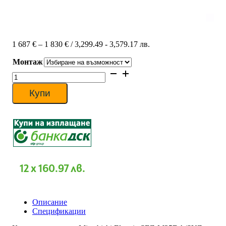
Price
1 687
€
–
1 830
€
/ 3,299.49 - 3,579.17 лв.
range:
Монтаж
1
687 €
количество
through
за
1
Канален
Купи
830 €
климатик
Mitsubishi
Electric
SEZ-
M35DA/SUZ-
M35VA,
12
000
12 x 160.97 лв.
BTU,
Клас
A+
Описание
Спецификации