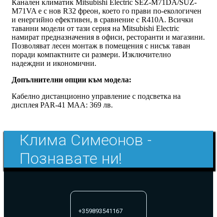
Канален климатик Mitsubishi Electric SEZ-M71DA/SUZ-
M71VA е с нов R32 фреон, което го прави по-екологичен
и енергийно ефeктивен, в сравнение с R410A. Всички
таванни модели от тази серия на Mitsubishi Electric
намират предназначения в офиси, ресторанти и магазини.
Позволяват лесен монтаж в помещения с нисък таван
поради компактните си размери. Изключително
надеждни и икономични.
Допълнителни опции към модела:
Кабелно дистанционно управление с подсветка на
дисплея PAR-41 MAA: 369 лв.
Клима Симеонов -
Познавате ни!
+359893541167