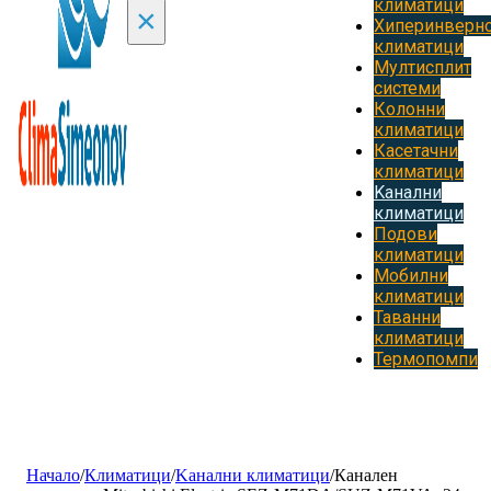
климатици
×
Хиперинверн
климатици
Мултисплит
системи
Колонни
климатици
Касетачни
климатици
Kанални
климатици
Подови
климатици
Мобилни
климатици
Таванни
климатици
Термопомпи
Начало
/
Климатици
/
Kанални климатици
/
Канален