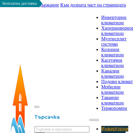
безплатна доставка
Към основното съдържание
Към долната част на страницата
Инверторни
климатици
Хиперинверно
климатици
Мултисплит
системи
Колонни
климатици
Касетачни
климатици
Kанални
климатици
Подови клима
Мобилни
климатици
Таванни
климатици
Термопомпи
Търсачка
Инверторни
Търсене