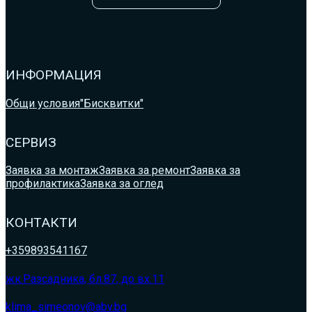
ИНФОРМАЦИЯ
Общи условия
"Бисквитки"
СЕРВИЗ
Заявка за монтаж
Заявка за ремонт
Заявка за
профилактика
Заявка за оглед
КОНТАКТИ
+359893541167
жк.Разсадника, бл.87, до вх.11
klima_simeonov@abv.bg