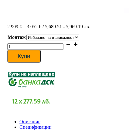
Price
2 909
€
–
3 052
€
/ 5,689.51 - 5,969.19 лв.
range:
Монтаж
2
909 €
количество
through
за
3
Канален
Купи
052 €
климатик
Mitsubishi
Electric
SEZ-
M71DA/SUZ-
M71VA,
24
000
12 x 277.59 лв.
BTU,
Клас
A
Описание
Спецификации