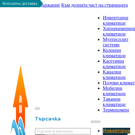
безплатна доставка
Към основното съдържание
Към долната част на страницата
Инверторни
климатици
Хиперинверно
климатици
Мултисплит
системи
Колонни
климатици
Касетачни
климатици
Kанални
климатици
Подови клима
Мобилни
климатици
Таванни
климатици
Термопомпи
Търсачка
Инверторни
Търсене