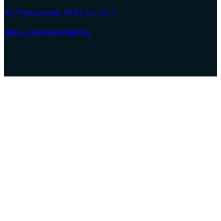
жк.Разсадника, бл.87, до вх.11
klima_simeonov@abv.bg