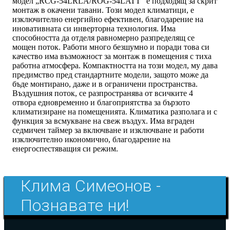
модел „RCG-54LRLA/ROG-54LATT“ е подходящ за скрит
монтаж в окачени тавани. Този модел климатици, е
изключително енергийно ефективен, благодарение на
иновативната си инверторна технология. Има
способността да отделя равномерно разпределящ се
мощен поток. Работи много безшумно и поради това си
качество има възможност за монтаж в помещения с тиха
работна атмосфера. Компактността на този модел, му дава
предимство пред стандартните модели, защото може да
бъде монтирано, даже и в ограничени пространства.
Въздушния поток, се разпространява от всичките 4
отвора едновременно и благоприятства за бързото
климатизиране на помещенията. Климатика разполага и с
функция за всмукване на свеж въздух. Има вграден
седмичен таймер за включване и изключване и работи
изключително икономично, благодарение на
енергоспестяващия си режим.
Клима Симеонов -
Познавате ни!