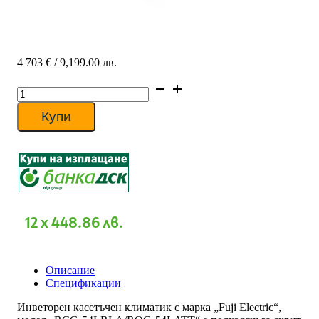
4 703
€
/ 9,199.00 лв.
количество
за
Касетъчен
Купи
климатик
Fuji
Electric
RCG-
54LRLA/ROG-
54LATT,
54
000
12 x 448.86 лв.
BTU,
Клас
А
Описание
Спецификации
Инветорен касетъчен климатик с марка „Fuji Electric“,