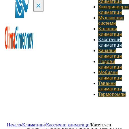
климатици
×
Хиперинверн
климатици
Мултисплит
системи
Колонни
климатици
Касетачни
климатици
Kанални
климатици
Подови
климатици
Мобилни
климатици
Таванни
климатици
Термопомпи
Начало
/
Климатици
/
Касетачни климатици
/
Касетъчен