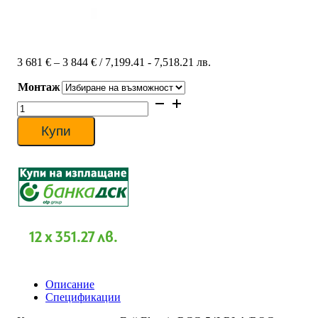
Price
3 681
€
–
3 844
€
/ 7,199.41 - 7,518.21 лв.
range:
Монтаж
3
681 €
количество
through
за
3
Касетъчен
Купи
844 €
климатик
Fuji
Electric
RCG-
54LRLA/ROG-
54LETL,
54
000
12 x 351.27 лв.
BTU,
Клас
А
Описание
Спецификации