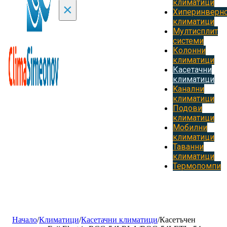
климатици
×
Хиперинверн
климатици
Мултисплит
системи
Колонни
климатици
Касетачни
климатици
Kанални
климатици
Подови
климатици
Мобилни
климатици
Таванни
климатици
Термопомпи
Начало
/
Климатици
/
Касетачни климатици
/
Касетъчен