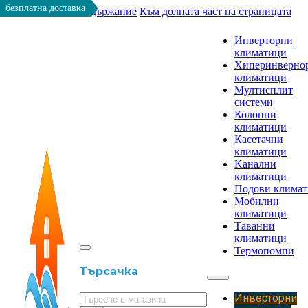
безплатна доставка
Към основното съдържание
Към долната част на страницата
Инверторни
климатици
Хиперинверно
климатици
Мултисплит
системи
Колонни
климатици
Касетачни
климатици
Kанални
климатици
Подови клима
Мобилни
климатици
Таванни
климатици
Термопомпи
Търсачка
Инверторни
Търсене