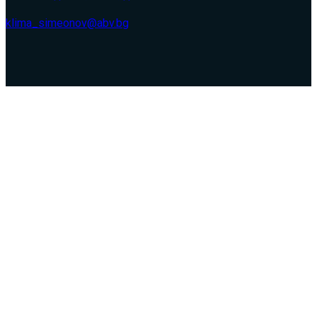
klima_simeonov@abv.bg