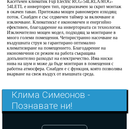
Касетъчен климатик Fuji Electric RCG-54LRLA/ROG-
54LETL е инверторен тип, предназначен за скрит монтаж
в окачен таван. Притежава мощен равномерен изходящ
поток. Снабден е със седмичен таймер за включване и
изключване. Климатикът е икономичен и енергийно
ефективен, благодарение на инверторната си технология.
Изключително мощен модел, подходящ за монтиране в
много големи помещения. Четиристранно насочване на
въздушната струя за гарантирано оптимално
климатизиране на помещението. Благодарение на
икономичния си режим на работа съкращава
допълнително разходът на електричество. Има ниски
нива на шум и може да бъде монтиран в помещения с
работна атмосфера. Снабден е с функция, която позволява
вкарване на свеж въздух от външната среда.
Клима Симеонов -
Познавате ни!