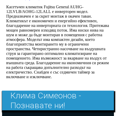
Касетъчен климатик Fujitsu General AUHG-
12LVLB/AOHG-12LALL е инверторен модел.
Предназначен е за скрит монтаж в окачен таван.
Климатикът е икономичен и енергийно ефективен,
благодарение на инверторната си технология. Притежава
мощен равномерен изходящ поток. Има ниски нива на
шум и може да бъде монтиран в помещения с работна
атмосфера. Моделът има компактен дизайн, което
благоприятства монтирането му в ограничени
пространства. Четиристранно насочване на въздушната
струя за гарантирано оптимално климатизиране на
помещението. Има възможност за вкарване на въздух от
външната среда. Благодарение на икономичния си режим
на работа съкращава допълнително разходът на
електричество. Снабден е със седмичен таймер за
включване и изключване.
Клима Симеонов -
Познавате ни!