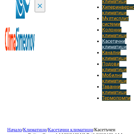
климатици
×
Хиперинверн
климатици
Мултисплит
системи
Колонни
климатици
Касетачни
климатици
Kанални
климатици
Подови
климатици
Мобилни
климатици
Таванни
климатици
Термопомпи
Начало
/
Климатици
/
Касетачни климатици
/
Касетъчен