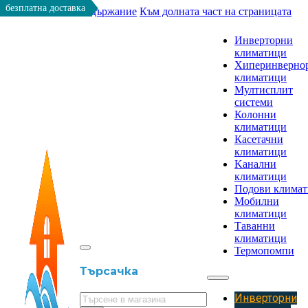
безплатна доставка
Към основното съдържание
Към долната част на страницата
Инверторни
климатици
Хиперинверно
климатици
Мултисплит
системи
Колонни
климатици
Касетачни
климатици
Kанални
климатици
Подови клима
Мобилни
климатици
Таванни
климатици
Термопомпи
Търсачка
Инверторни
Търсене