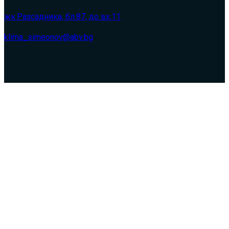
жк.Разсадника, бл.87, до вх.11
klima_simeonov@abv.bg