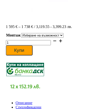
Price
1 595
€
–
1 738
€
/ 3,119.55 - 3,399.23 лв.
range:
Монтаж
1
595 €
количество
through
за
1
Касетъчен
Купи
738 €
климатик
Fujitsu
General
AUHG12LVLB
/AOHG12LALL,
12
000
BTU,
12 x 152.19 лв.
Клас
А++
Описание
Спецификации