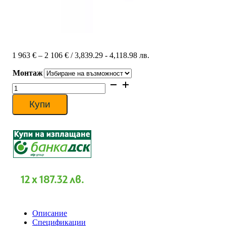
Price
1 963
€
–
2 106
€
/ 3,839.29 - 4,118.98 лв.
range:
Монтаж
1
963 €
количество
through
за
2
Касетъчен
Купи
106 €
климатик
Fujitsu
General
AUXG22KVLA/AOHG22KATA,
22
000
BTU,
Клас
12 x 187.32 лв.
А++
Описание
Спецификации