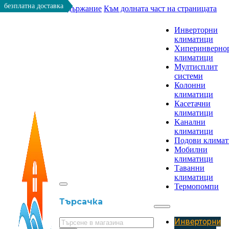
безплатна доставка
Към основното съдържание
Към долната част на страницата
Инверторни
климатици
Хиперинверно
климатици
Мултисплит
системи
Колонни
климатици
Касетачни
климатици
Kанални
климатици
Подови клима
Мобилни
климатици
Таванни
климатици
Термопомпи
Търсачка
Инверторни
Търсене