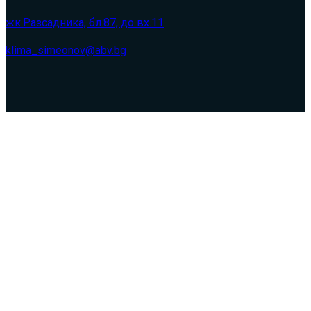
жк.Разсадника, бл.87, до вх.11
klima_simeonov@abv.bg