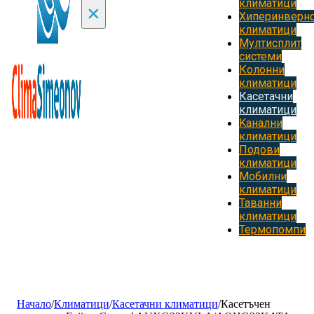
климатици
×
Хиперинверн
климатици
Мултисплит
системи
Колонни
климатици
Касетачни
климатици
Kанални
климатици
Подови
климатици
Мобилни
климатици
Таванни
климатици
Термопомпи
Начало
/
Климатици
/
Касетачни климатици
/
Касетъчен