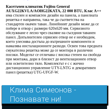
Касетъчен климатик Fujitsu General
AUXG22KVLA/AOHG22KATA, 22 000 BTU, Клас А++
има стилен и компактен дизайн на панела, а панелната
решетка е направена, така че да съответства на
стандартен окачен таван. Линейният дизайн може да се
побере в отвор с размери 620х620 мм. Сервизното
обслужване е лесно чрез сваляне на съседния таванен
панел. Допълнителен сервизен отвор не е необходим,
което улеснява достъпа до вътрешните компоненти и
намалява инсталационните разходи. Освен това предната
смукателна решетка може да се монтира в различни
посоки. Моделът се отличава с висока степен на свобода
при монтажа, дори в близост до вентилационен отвор
или осветително тяло. Комплектът е с с жично
дистанционно управление UTY-LNTG и декоративен
панел (решетка) UTG-UFGF-W.
Клима Симеонов -
Познавате ни!