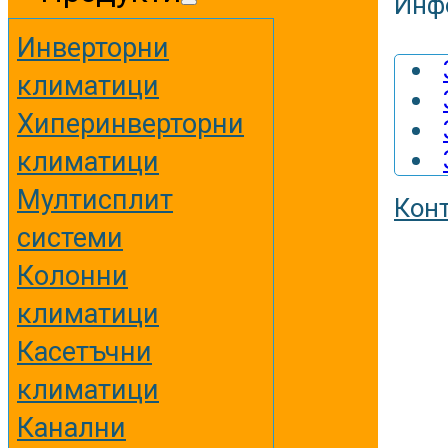
Инф
Инверторни
климатици
Хиперинверторни
климатици
Мултисплит
Кон
системи
Колонни
климатици
Касетъчни
климатици
Канални