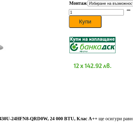
Монтаж
1
498 €
количество
through
за
1
Касетъчен
Купи
641 €
климатик
Midea
MCD1-
24HRFNX-
QRD0W/MOX430U-
24HFN8-
QRD0W,
24
12 x 142.92 лв.
000
BTU,
Клас
А++
0U-24HFN8-QRD0W, 24 000 BTU, Клас А++
ще осигури равн