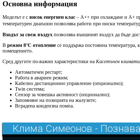
Основна информация
Моделът е с
висок енергиен клас
– А++ при охлаждане и А+ пр
температурен диапазон позволява работи при ниски температу
Входът за свеж въздух
позволява външният въздух да бъде дос
В
режим 8°C отопление
се поддържа постоянна температура, к
помещението.
Сред другите по-важни характеристики на
Касетъчен климат
Автоматичен рестарт;
Работа в авариен режим;
Кабелно дистанционно управление (опционално);
Twin система;
Сензор за човешка активност (опционално);
Запомняне на позицията на жалузите;
Вградена кондензна помпа.
Клима Симеонов - Познава