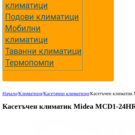
климатици
Подови климатици
Мобилни
климатици
Таванни климатици
Термопомпи
Начало
/
Климатици
/
Касетачни климатици
/
Касетъчен климати
Касетъчен климатик Midea MCD1-24