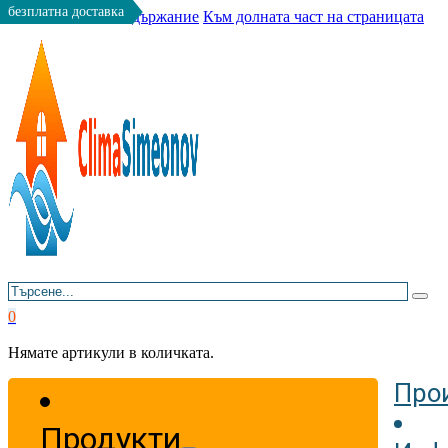
безплатна доставка
Към основното съдържание
Към долната част на страницата
Търсене
0
Нямате артикули в количката.
Про
Продукти