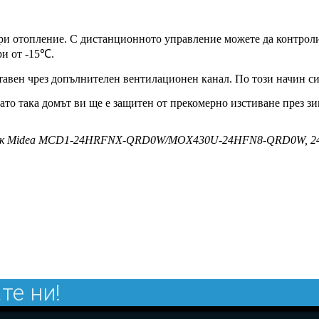
и отопление. С дистанционното управление можете да контроли
ри от -15℃.
тавен чрез допълнителен вентилационен канал. По този начин си
ато така домът ви ще е защитен от прекомерно изстиване през зи
ик Midea MCD1-24HRFNX-QRD0W/MOX430U-24HFN8-QRD0W, 24
те ни!