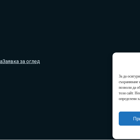
а
Заявка за оглед
За да осигур
съхраняване 
позволи да о
този сайт. Н
определени х
Пр