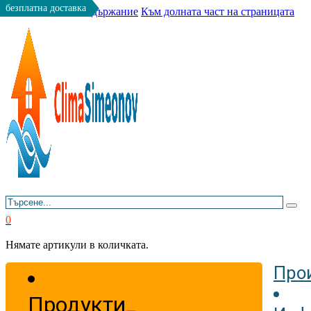
безплатна доставка
Към основното съдържание
Към долната част на страницата
Търсене
0
Нямате артикули в количката.
Про
Продукти