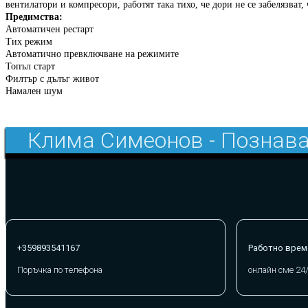
вентилатори и компресори, работят така тихо, че дори не се забелязват,
Предимства:
Автоматичен рестарт
Тих режим
Автоматично превключване на режимите
Топъл старт
Филтър с дълъг живот
Намален шум
Клима Симеонов - Познава
+359893541167
Работно врем
Поръчка по телефона
онлайн сме 24