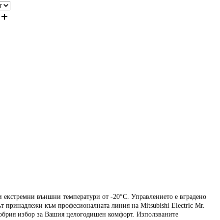
ри екстремни външни температури от -20°С. Управлението е вградено
 принадлежи към професионалната линия на Mitsubishi Electric Mr.
добрия избор за Вашия целогодишен комфорт. Използваните