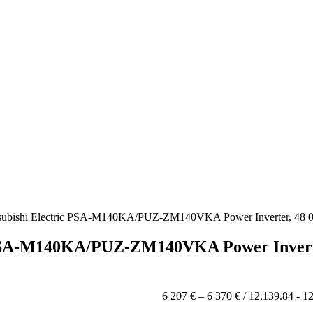
subishi Electric PSA-M140KA/PUZ-ZM140VKA Power Inverter, 48
 PSA-M140KA/PUZ-ZM140VKA Power Invert
Price
6 207
€
–
6 370
€
/ 12,139.84 - 1
range: