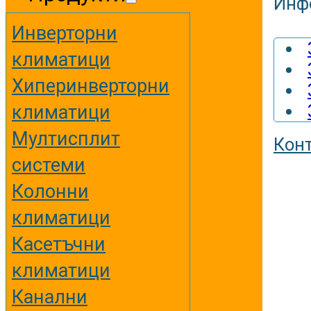
Инф
Инверторни
климатици
Хиперинверторни
климатици
Мултисплит
Кон
системи
Колонни
климатици
Касетъчни
климатици
Канални