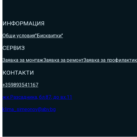
ИНФОРМАЦИЯ
Общи условия
"Бисквитки"
СЕРВИЗ
Заявка за монтаж
Заявка за ремонт
Заявка за профилактик
КОНТАКТИ
+359893541167
жк.Разсадника, бл.87, до вх.11
klima_simeonov@abv.bg