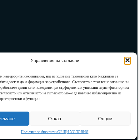
Управление на съгласие
им най-добрите изживявания, ние използваме технологии като бисквитки за
и/или достъп до информация за устройството. Съгласието с тези технологии ще ни
бработваме данни като поведение при сърфиране или уникални идентификатори на
есъгласието или оттеглянето на съгласието може да повлияе неблагоприятно на
арактеристики и функции.
иемане
Отказ
Опции
Политика за бисквитки
ОБЩИ УСЛОВИЯ