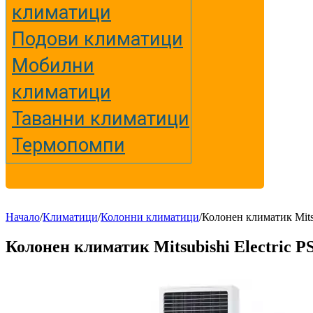
климатици
Подови климатици
Мобилни
климатици
Таванни климатици
Термопомпи
Начало
/
Климатици
/
Колонни климатици
/
Колонен климатик Mit
Колонен климатик Mitsubishi Electric