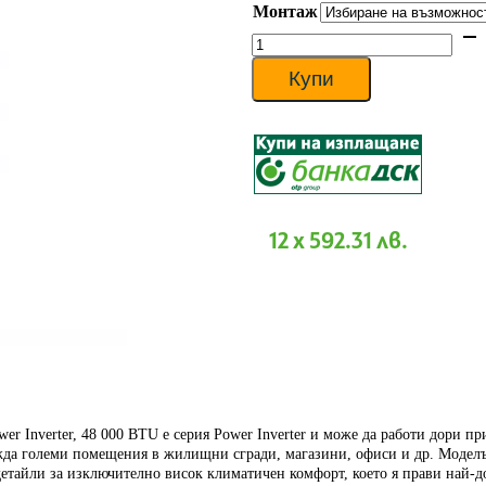
Монтаж
6
207 €
количество
through
за
6
Колонен
Купи
370 €
климатик
Mitsubishi
Electric
PSA-
M140KA/PUZ-
ZM140VKA
Power
Inverter,
12 x 592.31 лв.
48
000
BTU
er Inverter, 48 000 BTU
е серия Power Inverter и може да работи дори п
жда големи помещения в жилищни сгради, магазини, офиси и др. Моделът
детайли за изключително висок климатичен комфорт, което я прави най-